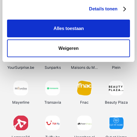
Details tonen
Alles toestaan
Manutan
Get Your Guide
Wijnbeurs.be
HBM Machines
Weigeren
YourSurprise.be
Sunparks
Maisons du Monde
Plein
Mayerline
Transavia
Fnac
Beauty Plaza