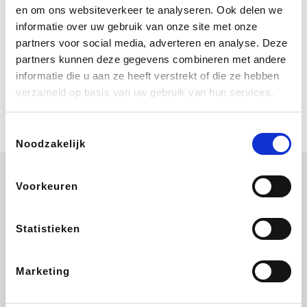
Bij Booking.com boek je niet alleen je
en om ons websiteverkeer te analyseren. Ook delen we
verblijf, maar ook je vlucht, je huurauto
informatie over uw gebruik van onze site met onze
én attracties!
partners voor social media, adverteren en analyse. Deze
partners kunnen deze gegevens combineren met andere
Coolblue
informatie die u aan ze heeft verstrekt of die ze hebben
Multimedia nodig? Je vindt het zeker
verzameld op basis van uw gebruik van hun services.
en vast bij Coolblue. Zij schenken je
vereniging gem. 1,5% commissie op
jouw aankoop.
Toestemmingsselectie
Noodzakelijk
Voorkeuren
Wijnvoordeel.be
EuroGifts
Ibood
SupraBazar
Statistieken
Marketing
Shein
Bergfreunde
Pazzox
Smartwatchbanden