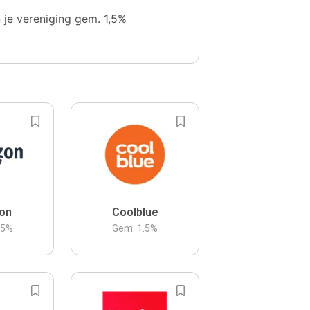
n je vereniging gem. 1,5%
on
Coolblue
.5
%
Gem.
1.5
%