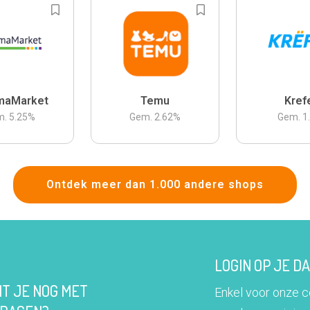
maMarket
Temu
Kref
m.
5.25
%
Gem.
2.62
%
Gem.
1
Ontdek meer dan 1.000 andere shops
LOGIN OP JE 
IT JE NOG MET
Enkel voor onze 