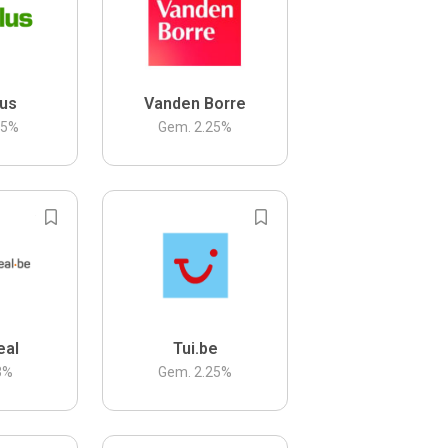
us
Vanden Borre
.5
%
Gem.
2.25
%
eal
Tui.be
3
%
Gem.
2.25
%