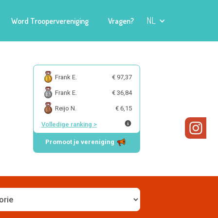
NL
Word Troopervereniging
Vragen?
Frank E.
€ 97,37
Frank E.
€ 36,84
Reijo N.
€ 6,15
Volledige ranking
>
Promoot je vereniging