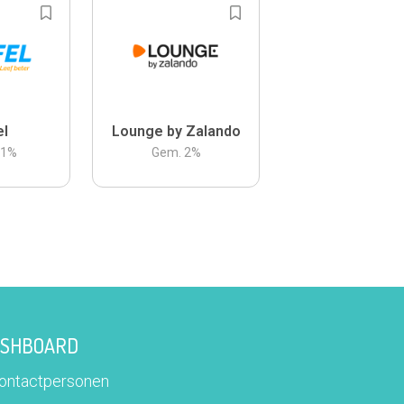
el
Lounge by Zalando
.1
%
Gem.
2
%
DASHBOARD
contactpersonen