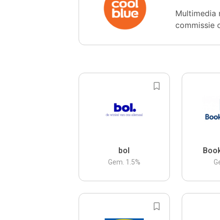
Multimedia 
commissie 
bol
Boo
Gem.
1.5
%
G