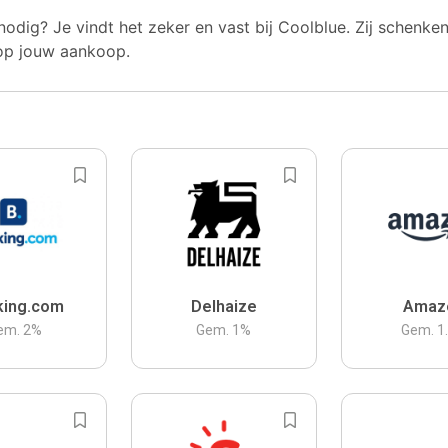
nodig? Je vindt het zeker en vast bij Coolblue. Zij schenke
op jouw aankoop.
king.com
Delhaize
Amaz
em.
2
%
Gem.
1
%
Gem.
1