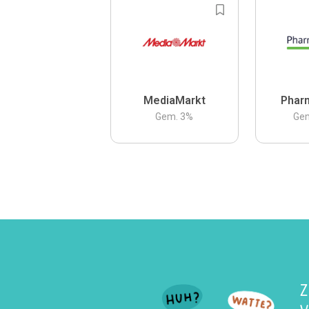
MediaMarkt
Phar
Gem.
3
%
Ge
Z