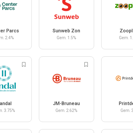
er Parcs
Sunweb Zon
Zoopl
m.
2.4
%
Gem.
1.5
%
Gem.
1
andal
JM-Bruneau
Printd
m.
3.75
%
Gem.
2.62
%
Gem.