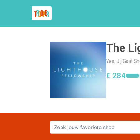
The Li
Yes, Jij Gaat S
€ 284