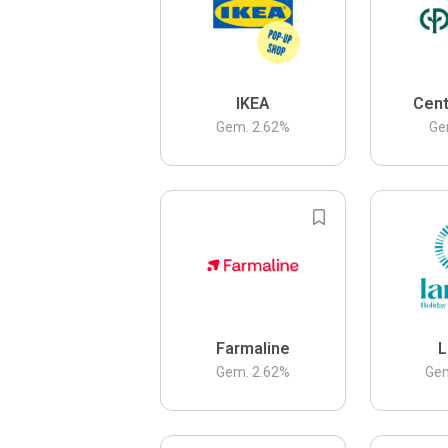
IKEA
Cent
Gem.
2.62
%
Ge
Farmaline
L
Gem.
2.62
%
Ge