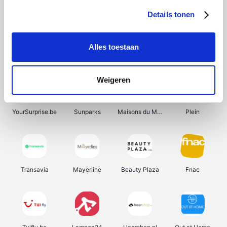
Details tonen
Alles toestaan
Smartwatchbanden
Manutan
Wijnbeurs.be
HBM Machines
Weigeren
YourSurprise.be
Sunparks
Maisons du Monde
Plein
Transavia
Mayerline
Beauty Plaza
Fnac