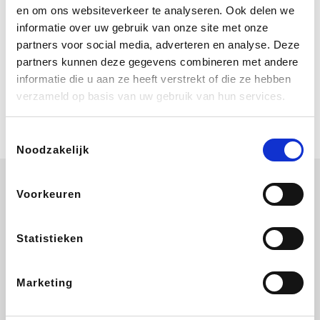
Bij Booking.com boek je niet alleen je
en om ons websiteverkeer te analyseren. Ook delen we
verblijf, maar ook je vlucht, je huurauto
informatie over uw gebruik van onze site met onze
én attracties!
partners voor social media, adverteren en analyse. Deze
partners kunnen deze gegevens combineren met andere
Coolblue
informatie die u aan ze heeft verstrekt of die ze hebben
Multimedia nodig? Je vindt het zeker
verzameld op basis van uw gebruik van hun services.
en vast bij Coolblue. Zij schenken je
vereniging gem. 1,5% commissie op
jouw aankoop.
Toestemmingsselectie
Noodzakelijk
Voorkeuren
Disneyland Paris
EuroGifts
Ibood
SupraBazar
Statistieken
Marketing
Shein
Get Your Guide
Bergfreunde
Pazzox