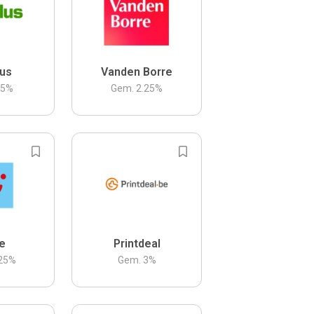
us
Vanden Borre
.5
%
Gem.
2.25
%
be
Printdeal
25
%
Gem.
3
%