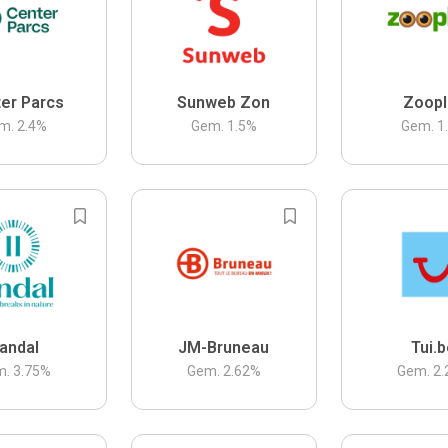
er Parcs
Sunweb Zon
Zoopl
m.
2.4
%
Gem.
1.5
%
Gem.
1
andal
JM-Bruneau
Tui.
m.
3.75
%
Gem.
2.62
%
Gem.
2.