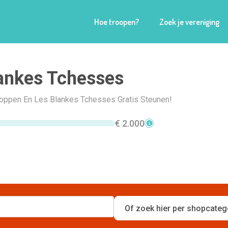
Hoe troopen?
Zoek je vereniging
ankes Tchesses
Shoppen En Les Blankes Tchesses Gratis Steunen!
€ 2.000