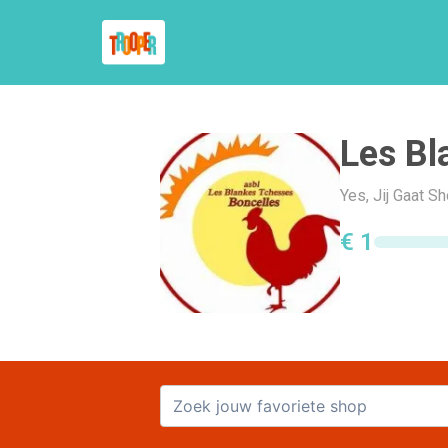
Les Bl
Yes, Jij Gaat 
€ 1