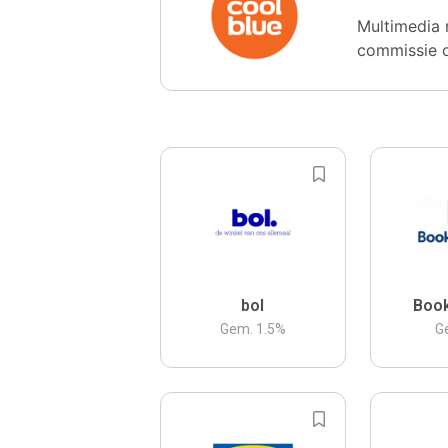
Multimedia 
commissie 
bol
Boo
Gem.
1.5
%
G