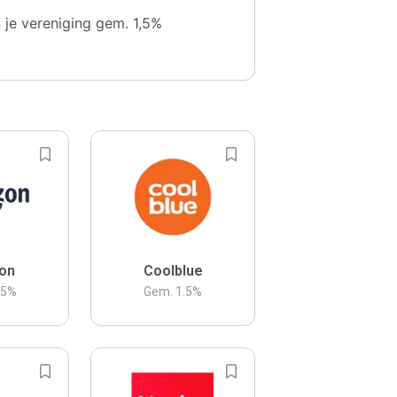
n je vereniging gem. 1,5%
on
Coolblue
.5
%
Gem.
1.5
%