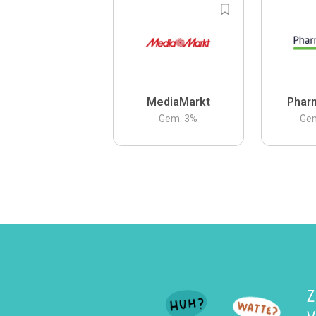
MediaMarkt
Phar
Gem.
3
%
Ge
Z