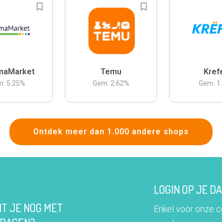
maMarket
Temu
Kref
m.
5.25
%
Gem.
2.62
%
Gem.
1
Ontdek meer dan 1.000 andere shops
LOGIN OP JE 
IT JE NOG MET
Enkel voor onze 