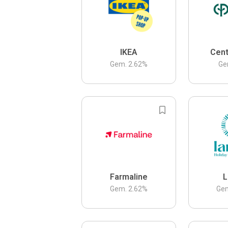
IKEA
Cent
Gem.
2.62
%
Ge
Farmaline
L
Gem.
2.62
%
Ge