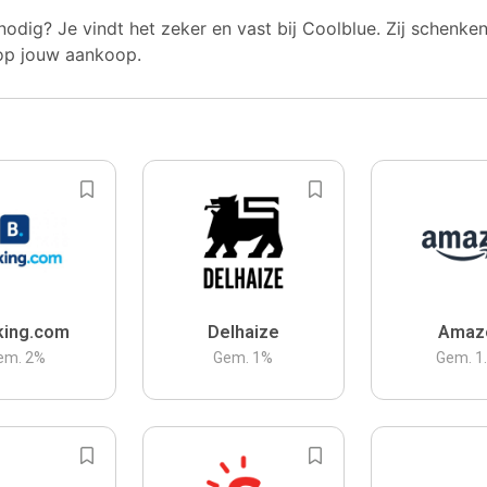
nodig? Je vindt het zeker en vast bij Coolblue. Zij schenke
op jouw aankoop.
king.com
Delhaize
Amaz
em.
2
%
Gem.
1
%
Gem.
1