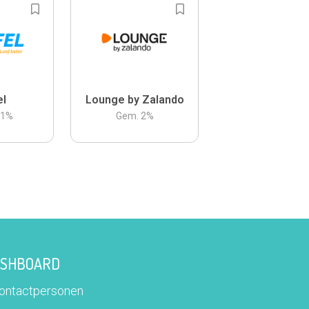
el
Lounge by Zalando
.1
%
Gem.
2
%
DASHBOARD
contactpersonen