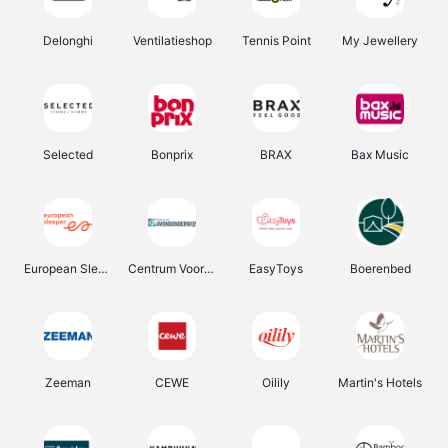
Delonghi
Ventilatieshop
Tennis Point
My Jewellery
Selected
Bonprix
BRAX
Bax Music
European Sleeper
Centrum Voor Avondonderwijs
EasyToys
Boerenbed
Zeeman
CEWE
Oilily
Martin's Hotels