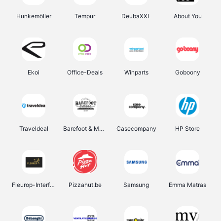
Hunkemöller
Tempur
DeubaXXL
About You
Ekoi
Office-Deals
Winparts
Goboony
Traveldeal
Barefoot & More
Casecompany
HP Store
Fleurop-Interflora
Pizzahut.be
Samsung
Emma Matras