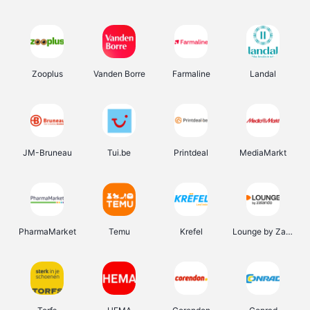
Zooplus
Vanden Borre
Farmaline
Landal
JM-Bruneau
Tui.be
Printdeal
MediaMarkt
PharmaMarket
Temu
Krefel
Lounge by Zalando