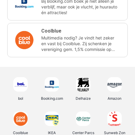
Bij Booking.com boek je niet alleen je
verblijf, maar ook je vlucht, je huurauto
én attracties!
Coolblue
Multimedia nodig? Je vindt het zeker
en vast bij Coolblue. Zij schenken je
vereniging gem. 1,5% commissie op
jouw aankoop.
bol
Booking.com
Delhaize
Amazon
Coolblue
IKEA
Center Parcs
Sunweb Zon