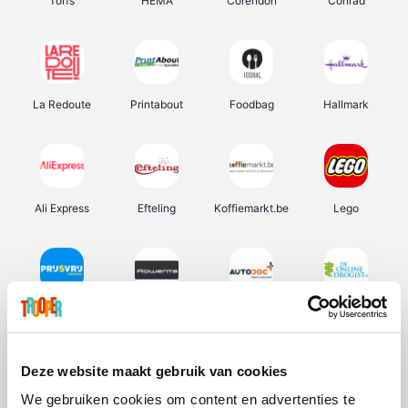
Torfs
HEMA
Corendon
Conrad
La Redoute
Printabout
Foodbag
Hallmark
Ali Express
Efteling
Koffiemarkt.be
Lego
Prijsvrij
Rowenta
Autodoc
De Online Drogist
Deze website maakt gebruik van cookies
We gebruiken cookies om content en advertenties te