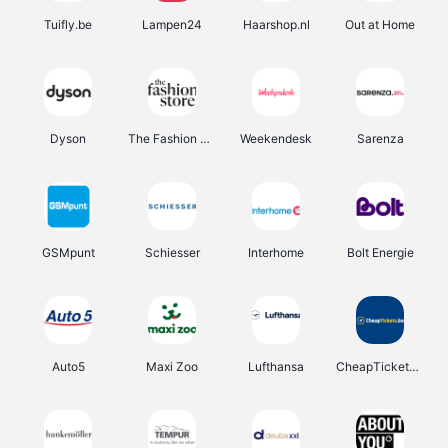
Tuifly.be
Lampen24
Haarshop.nl
Out at Home
Dyson
The Fashion Store
Weekendesk
Sarenza
GSMpunt
Schiesser
Interhome
Bolt Energie
Auto5
Maxi Zoo
Lufthansa
CheapTickets.be