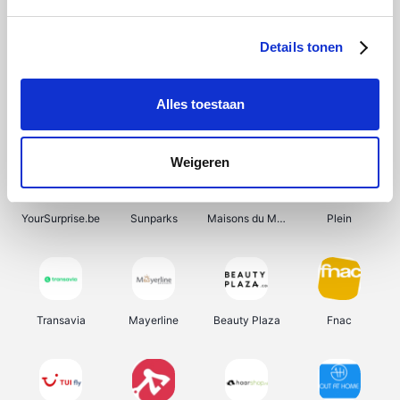
Shein
Get Your Guide
Bergfreunde
Pazzox
Details tonen
Alles toestaan
Smartwatchbanden
Manutan
Wijnbeurs.be
HBM Machines
Weigeren
YourSurprise.be
Sunparks
Maisons du Monde
Plein
Transavia
Mayerline
Beauty Plaza
Fnac