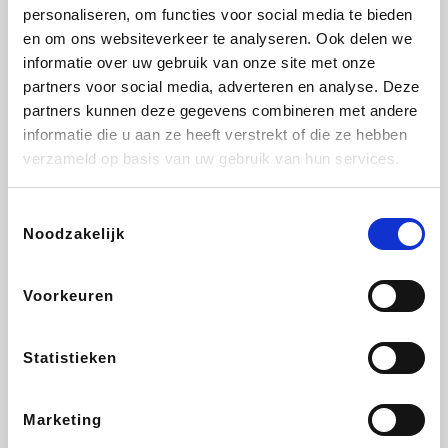
Vidaxl
Plopsa
Lampenlicht.be
Adidas
personaliseren, om functies voor social media te bieden
en om ons websiteverkeer te analyseren. Ook delen we
informatie over uw gebruik van onze site met onze
partners voor social media, adverteren en analyse. Deze
partners kunnen deze gegevens combineren met andere
Hotels.com
All Accor
Brussels Airlines
Medpets.be
informatie die u aan ze heeft verstrekt of die ze hebben
verzameld op basis van uw gebruik van hun services.
Toestemmingsselectie
Noodzakelijk
DectDirect
Wijnvoordeel.be
Wondr.Care
ZEB
Voorkeuren
Disneyland Paris
EuroGifts
Ibood
SupraBazar
Statistieken
Marketing