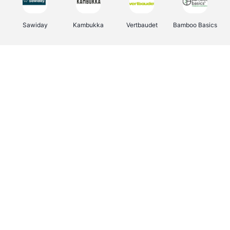
Sawiday
Kambukka
Vertbaudet
Bamboo Basics
Viator
Deurklinkenshop
Samsonite
OTTO Office
Energie.be
Groepen.be
Name It
Albelli.be
Joybuy
Borgerhoff & Lamberigts
Myprotein
JBL