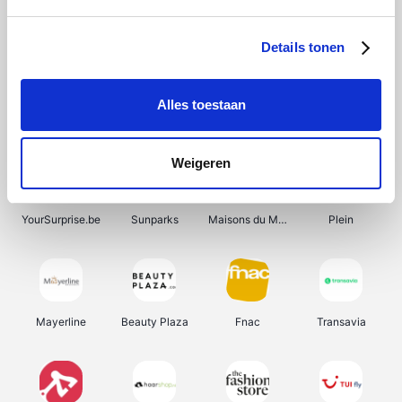
Bergfreunde
Shein
Pazzox
Manutan
Details tonen
Alles toestaan
Smartwatchbanden
Wijnbeurs.be
Get Your Guide
HBM Machines
Weigeren
YourSurprise.be
Sunparks
Maisons du Monde
Plein
Mayerline
Beauty Plaza
Fnac
Transavia