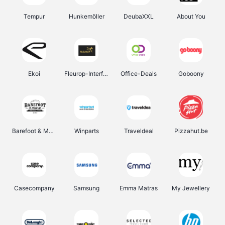
Tempur
Hunkemöller
DeubaXXL
About You
Ekoi
Fleurop-Interflora
Office-Deals
Goboony
Barefoot & More
Winparts
Traveldeal
Pizzahut.be
Casecompany
Samsung
Emma Matras
My Jewellery