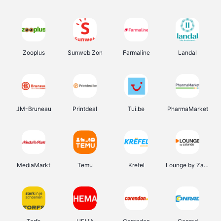
Zooplus
Sunweb Zon
Farmaline
Landal
JM-Bruneau
Printdeal
Tui.be
PharmaMarket
MediaMarkt
Temu
Krefel
Lounge by Zalando