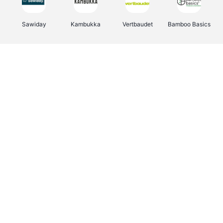
Sawiday
Kambukka
Vertbaudet
Bamboo Basics
Viator
Deurklinkenshop
Samsonite
Joybuy
OTTO Office
Energie.be
Groepen.be
Name It
Borgerhoff & Lamberigts
Myprotein
Albelli.be
JBL