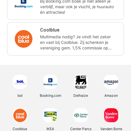
Bij Booking.com boek je niet alleen je
verblijf, maar ook je vlucht, je huurauto
én attracties!
Coolblue
Multimedia nodig? Je vindt het zeker
en vast bij Coolblue. Zij schenken je
vereniging gem. 1,5% commissie op
jouw aankoop.
bol
Booking.com
Delhaize
Amazon
Coolblue
IKEA
Center Parcs
Vanden Borre