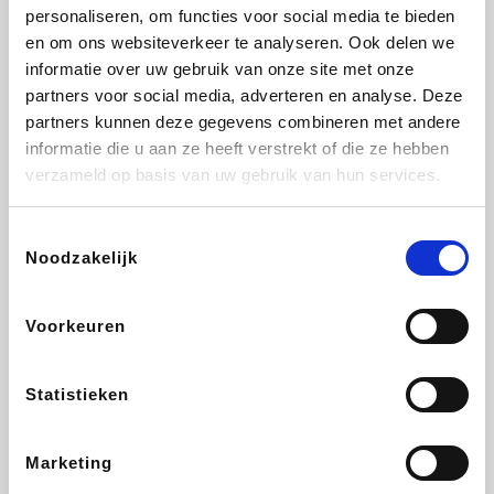
Vidaxl
Lampenlicht.be
Plopsa
Brussels Airlines
personaliseren, om functies voor social media te bieden
en om ons websiteverkeer te analyseren. Ook delen we
informatie over uw gebruik van onze site met onze
partners voor social media, adverteren en analyse. Deze
partners kunnen deze gegevens combineren met andere
All Accor
Adidas
Hotels.com
Medpets.be
informatie die u aan ze heeft verstrekt of die ze hebben
verzameld op basis van uw gebruik van hun services.
Toestemmingsselectie
Noodzakelijk
DectDirect
ZEB
Wondr.Care
Disneyland Paris
Voorkeuren
Ibood
EuroGifts
Wijnvoordeel.be
SupraBazar
Statistieken
Marketing