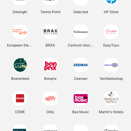
Delonghi
Tennis Point
Selected
HP Store
European Sleeper
BRAX
Centrum Voor Avondonderwijs
EasyToys
Boerenbed
Bonprix
Zeeman
Ventilatieshop
CEWE
Oilily
Bax Music
Martin's Hotels