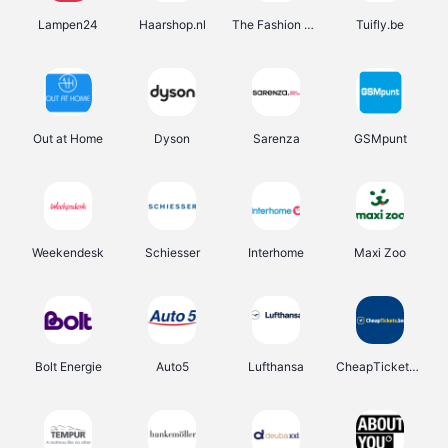
Lampen24
Haarshop.nl
The Fashion Store
Tuifly.be
Out at Home
Dyson
Sarenza
GSMpunt
Weekendesk
Schiesser
Interhome
Maxi Zoo
Bolt Energie
Auto5
Lufthansa
CheapTickets.be