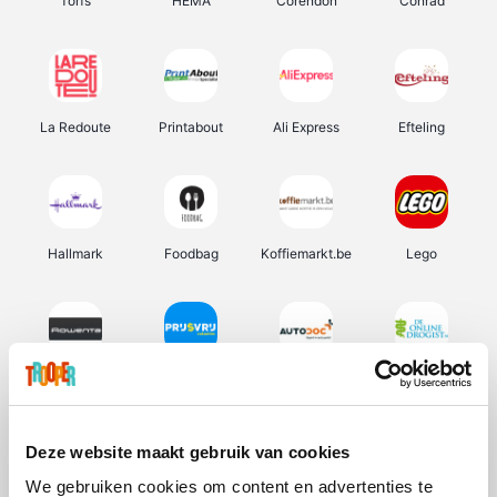
Torfs
HEMA
Corendon
Conrad
La Redoute
Printabout
Ali Express
Efteling
Hallmark
Foodbag
Koffiemarkt.be
Lego
Rowenta
Prijsvrij
Autodoc
De Online Drogist
Deze website maakt gebruik van cookies
We gebruiken cookies om content en advertenties te