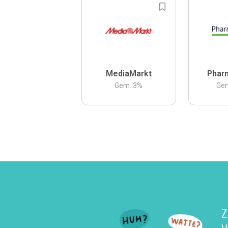
MediaMarkt
Phar
Gem.
3
%
Ge
Z