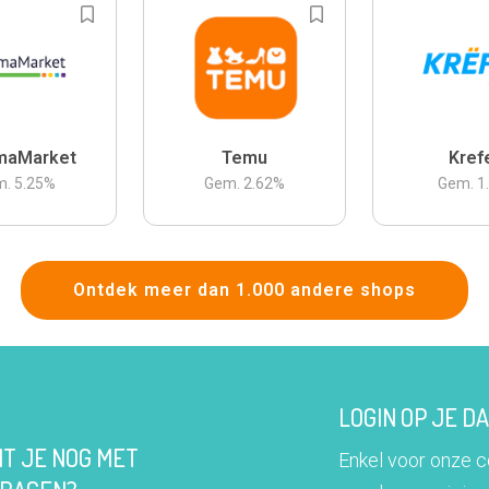
maMarket
Temu
Kref
m.
5.25
%
Gem.
2.62
%
Gem.
1
Ontdek meer dan 1.000 andere shops
LOGIN OP JE 
IT JE NOG MET
Enkel voor onze 