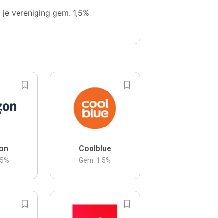
n je vereniging gem. 1,5%
on
Coolblue
.5
%
Gem.
1.5
%