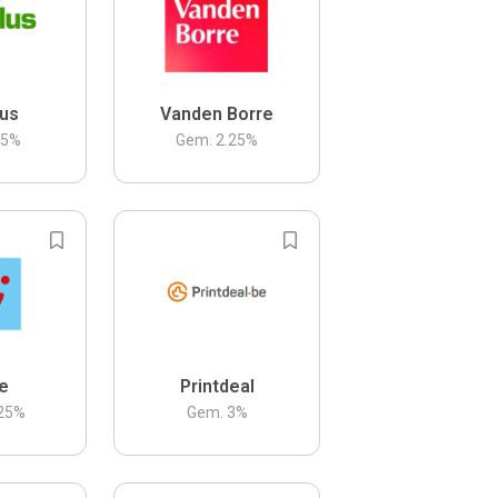
us
Vanden Borre
.5
%
Gem.
2.25
%
be
Printdeal
25
%
Gem.
3
%