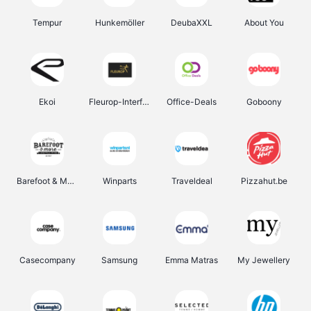
Tempur
Hunkemöller
DeubaXXL
About You
Ekoi
Fleurop-Interflora
Office-Deals
Goboony
Barefoot & More
Winparts
Traveldeal
Pizzahut.be
Casecompany
Samsung
Emma Matras
My Jewellery