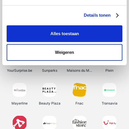
Bergfreunde
Shein
Pazzox
Manutan
Details tonen
Alles toestaan
Smartwatchbanden
Wijnbeurs.be
Get Your Guide
HBM Machines
Weigeren
YourSurprise.be
Sunparks
Maisons du Monde
Plein
Mayerline
Beauty Plaza
Fnac
Transavia