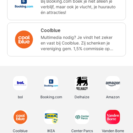
Bij Booking.com boek je niet alleen je
verblijf, maar ook je vlucht, je huurauto
én attracties!
Coolblue
Multimedia nodig? Je vindt het zeker
en vast bij Coolblue. Zij schenken je
vereniging gem. 1,5% commissie op
jouw aankoop.
bol
Booking.com
Delhaize
Amazon
Coolblue
IKEA
Center Parcs
Vanden Borre