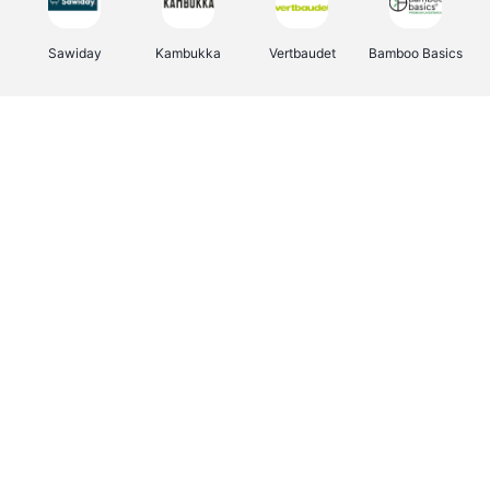
Sawiday
Kambukka
Vertbaudet
Bamboo Basics
Viator
Deurklinkenshop
Samsonite
Joybuy
OTTO Office
Energie.be
Groepen.be
Name It
Borgerhoff & Lamberigts
Myprotein
Albelli.be
JBL