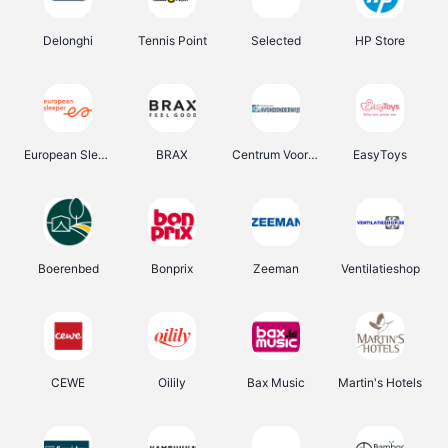
Delonghi
Tennis Point
Selected
HP Store
European Sleeper
BRAX
Centrum Voor Avondonderwijs
EasyToys
Boerenbed
Bonprix
Zeeman
Ventilatieshop
CEWE
Oilily
Bax Music
Martin's Hotels