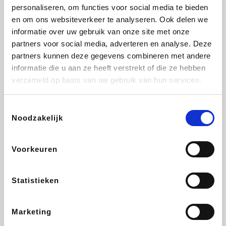
Vidaxl
Lampenlicht.be
Plopsa
Brussels Airlines
personaliseren, om functies voor social media te bieden
en om ons websiteverkeer te analyseren. Ook delen we
informatie over uw gebruik van onze site met onze
partners voor social media, adverteren en analyse. Deze
partners kunnen deze gegevens combineren met andere
All Accor
Adidas
Hotels.com
Medpets.be
informatie die u aan ze heeft verstrekt of die ze hebben
verzameld op basis van uw gebruik van hun services.
Toestemmingsselectie
Noodzakelijk
DectDirect
ZEB
Wondr.Care
Disneyland Paris
Voorkeuren
Ibood
EuroGifts
Wijnvoordeel.be
SupraBazar
Statistieken
Marketing