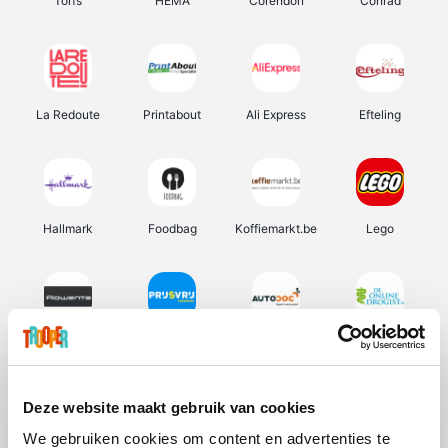
Torfs
HEMA
Corendon
Conrad
La Redoute
Printabout
Ali Express
Efteling
Hallmark
Foodbag
Koffiemarkt.be
Lego
Rowenta
Prijsvrij
Autodoc
De Online Drogist
Deze website maakt gebruik van cookies
We gebruiken cookies om content en advertenties te