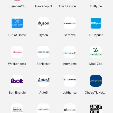
Lampen24
Haarshop.nl
The Fashion Store
Tuifly.be
Out at Home
Dyson
Sarenza
GSMpunt
Weekendesk
Schiesser
Interhome
Maxi Zoo
Bolt Energie
Auto5
Lufthansa
CheapTickets.be