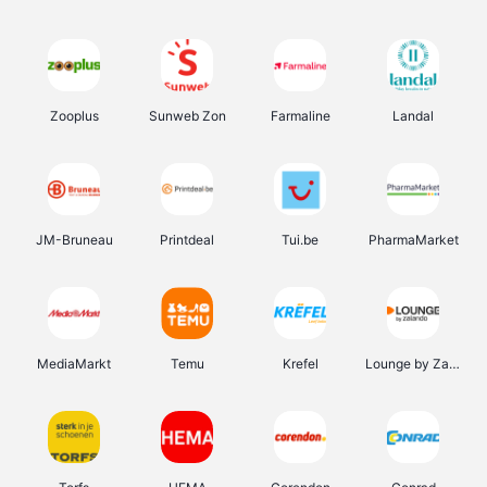
Zooplus
Sunweb Zon
Farmaline
Landal
JM-Bruneau
Printdeal
Tui.be
PharmaMarket
MediaMarkt
Temu
Krefel
Lounge by Zalando