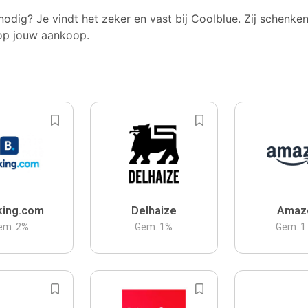
nodig? Je vindt het zeker en vast bij Coolblue. Zij schenke
op jouw aankoop.
king.com
Delhaize
Amaz
em.
2
%
Gem.
1
%
Gem.
1