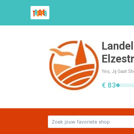
Landel
Elzest
Yes, Jij Gaat S
€ 83