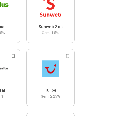
us
Sunweb Zon
.5
%
Gem.
1.5
%
eal
Tui.be
3
%
Gem.
2.25
%