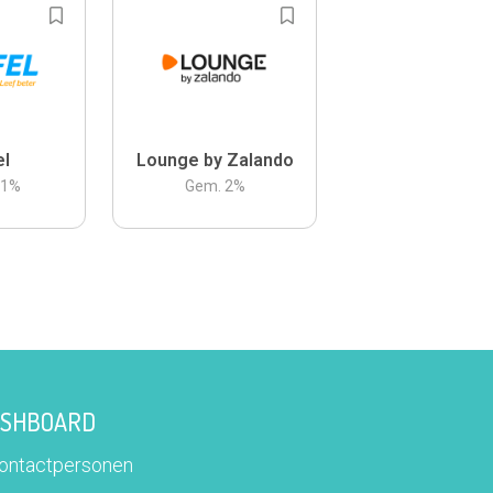
el
Lounge by Zalando
.1
%
Gem.
2
%
DASHBOARD
contactpersonen