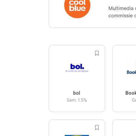
Multimedia 
commissie 
bol
Boo
Gem.
1.5
%
G