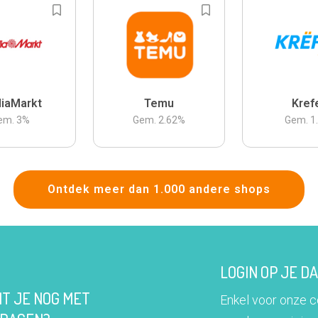
iaMarkt
Temu
Kref
em.
3
%
Gem.
2.62
%
Gem.
1
Ontdek meer dan 1.000 andere shops
LOGIN OP JE 
IT JE NOG MET
Enkel voor onze 