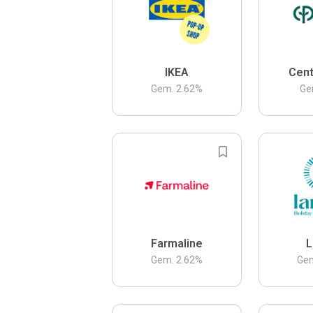
IKEA
Cent
Gem.
2.62
%
Ge
Farmaline
L
Gem.
2.62
%
Ge