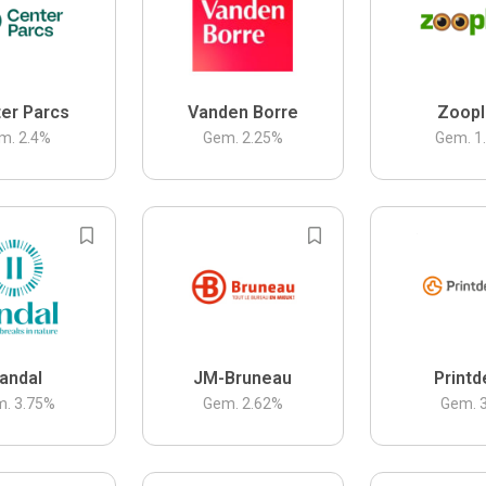
er Parcs
Vanden Borre
Zoopl
m.
2.4
%
Gem.
2.25
%
Gem.
1
andal
JM-Bruneau
Printd
m.
3.75
%
Gem.
2.62
%
Gem.