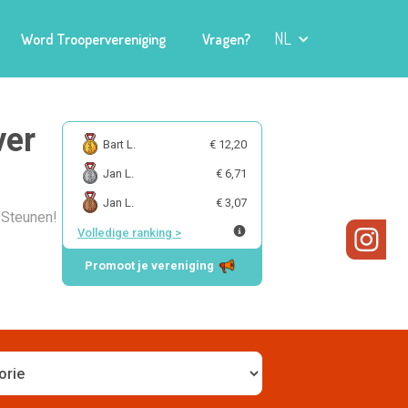
NL
Word Troopervereniging
Vragen?
ver
Bart L.
€ 12,20
Jan L.
€ 6,71
Jan L.
€ 3,07
s Steunen!
Volledige ranking
>
Promoot je vereniging