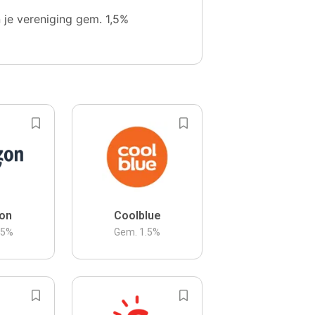
n je vereniging gem. 1,5%
on
Coolblue
.5
%
Gem.
1.5
%