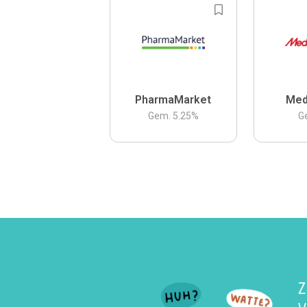
PharmaMarket
Med
Gem.
5.25
%
G
Z