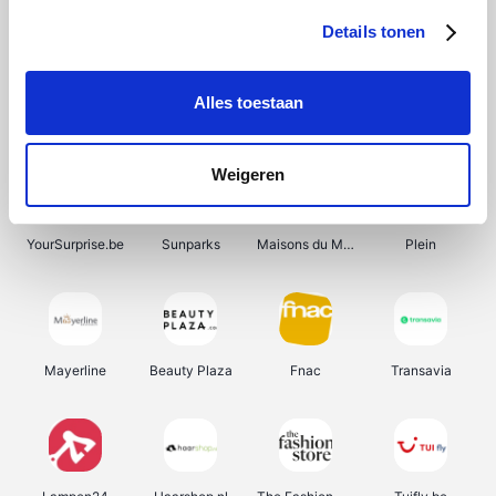
Details tonen
Alles toestaan
Smartwatchbanden
Wijnbeurs.be
Get Your Guide
HBM Machines
Weigeren
YourSurprise.be
Sunparks
Maisons du Monde
Plein
Mayerline
Beauty Plaza
Fnac
Transavia