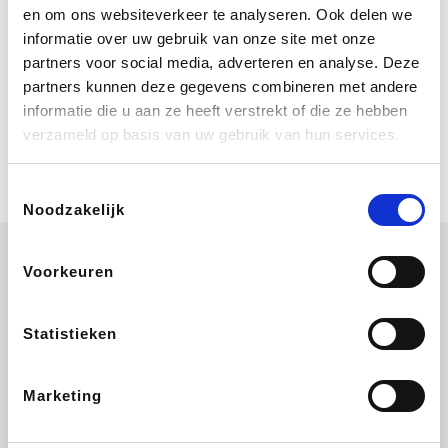
Bij Booking.com boek je niet alleen je
en om ons websiteverkeer te analyseren. Ook delen we
verblijf, maar ook je vlucht, je huurauto
informatie over uw gebruik van onze site met onze
én attracties!
partners voor social media, adverteren en analyse. Deze
partners kunnen deze gegevens combineren met andere
Coolblue
informatie die u aan ze heeft verstrekt of die ze hebben
Multimedia nodig? Je vindt het zeker
verzameld op basis van uw gebruik van hun services.
en vast bij Coolblue. Zij schenken je
vereniging gem. 1,5% commissie op
jouw aankoop.
Toestemmingsselectie
Noodzakelijk
Voorkeuren
Ibood
EuroGifts
Wijnvoordeel.be
SupraBazar
Statistieken
Marketing
Bergfreunde
Shein
Pazzox
Manutan