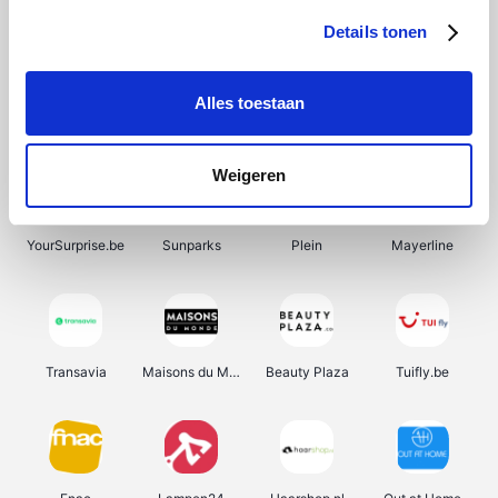
Details tonen
Alles toestaan
Manutan
Pazzox
Wijnbeurs.be
HBM Machines
Weigeren
YourSurprise.be
Sunparks
Plein
Mayerline
Transavia
Maisons du Monde
Beauty Plaza
Tuifly.be