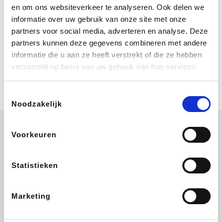
Bij Booking.com boek je niet alleen je
en om ons websiteverkeer te analyseren. Ook delen we
verblijf, maar ook je vlucht, je huurauto
informatie over uw gebruik van onze site met onze
én attracties!
partners voor social media, adverteren en analyse. Deze
partners kunnen deze gegevens combineren met andere
Coolblue
informatie die u aan ze heeft verstrekt of die ze hebben
Multimedia nodig? Je vindt het zeker
verzameld op basis van uw gebruik van hun services.
en vast bij Coolblue. Zij schenken je
vereniging gem. 1,5% commissie op
jouw aankoop.
Toestemmingsselectie
Noodzakelijk
Voorkeuren
ZEB
EuroGifts
Ibood
Get Your Guide
Statistieken
Marketing
SupraBazar
Shein
Bergfreunde
Smartwatchbanden