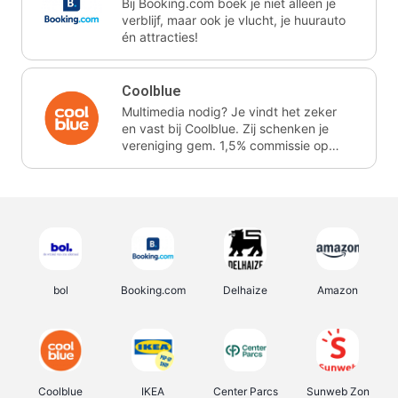
Bij Booking.com boek je niet alleen je
verblijf, maar ook je vlucht, je huurauto
én attracties!
Coolblue
Multimedia nodig? Je vindt het zeker
en vast bij Coolblue. Zij schenken je
vereniging gem. 1,5% commissie op
jouw aankoop.
bol
Booking.com
Delhaize
Amazon
Coolblue
IKEA
Center Parcs
Sunweb Zon