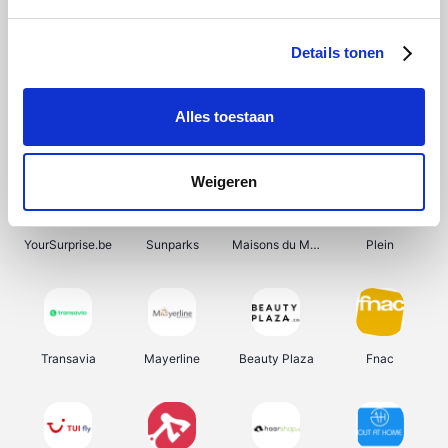
Shein
Get Your Guide
Bergfreunde
Pazzox
Details tonen
Alles toestaan
Smartwatchbanden
Manutan
Wijnbeurs.be
HBM Machines
Weigeren
YourSurprise.be
Sunparks
Maisons du Monde
Plein
Transavia
Mayerline
Beauty Plaza
Fnac