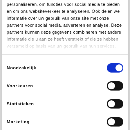
Vidaxl
Plopsa
Lampenlicht.be
Adidas
personaliseren, om functies voor social media te bieden
en om ons websiteverkeer te analyseren. Ook delen we
informatie over uw gebruik van onze site met onze
partners voor social media, adverteren en analyse. Deze
partners kunnen deze gegevens combineren met andere
Hotels.com
All Accor
Brussels Airlines
Medpets.be
informatie die u aan ze heeft verstrekt of die ze hebben
verzameld op basis van uw gebruik van hun services.
Toestemmingsselectie
Noodzakelijk
DectDirect
Wijnvoordeel.be
Wondr.Care
ZEB
Voorkeuren
Disneyland Paris
EuroGifts
Ibood
SupraBazar
Statistieken
Marketing