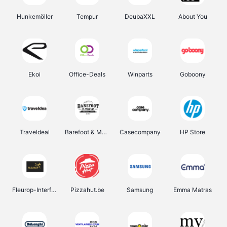
Hunkemöller
Tempur
DeubaXXL
About You
Ekoi
Office-Deals
Winparts
Goboony
Traveldeal
Barefoot & More
Casecompany
HP Store
Fleurop-Interflora
Pizzahut.be
Samsung
Emma Matras