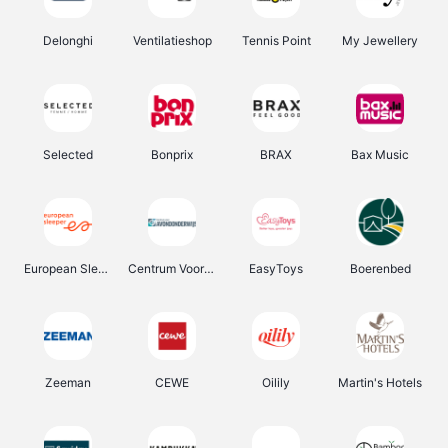
Delonghi
Ventilatieshop
Tennis Point
My Jewellery
Selected
Bonprix
BRAX
Bax Music
European Sleeper
Centrum Voor Avondonderwijs
EasyToys
Boerenbed
Zeeman
CEWE
Oilily
Martin's Hotels