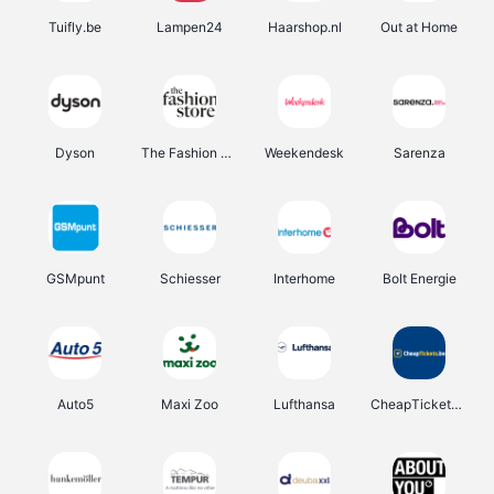
Tuifly.be
Lampen24
Haarshop.nl
Out at Home
Dyson
The Fashion Store
Weekendesk
Sarenza
GSMpunt
Schiesser
Interhome
Bolt Energie
Auto5
Maxi Zoo
Lufthansa
CheapTickets.be