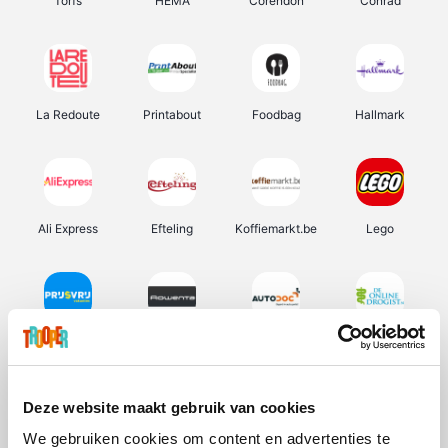
Torfs
HEMA
Corendon
Conrad
La Redoute
Printabout
Foodbag
Hallmark
Ali Express
Efteling
Koffiemarkt.be
Lego
Prijsvrij
Rowenta
Autodoc
De Online Drogist
Deze website maakt gebruik van cookies
We gebruiken cookies om content en advertenties te