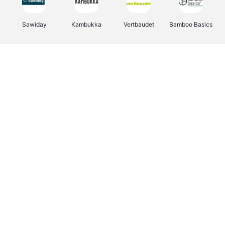
Sawiday
Kambukka
Vertbaudet
Bamboo Basics
Viator
Deurklinkenshop
Samsonite
OTTO Office
Energie.be
Groepen.be
Name It
Albelli.be
Joybuy
Borgerhoff & Lamberigts
Myprotein
JBL