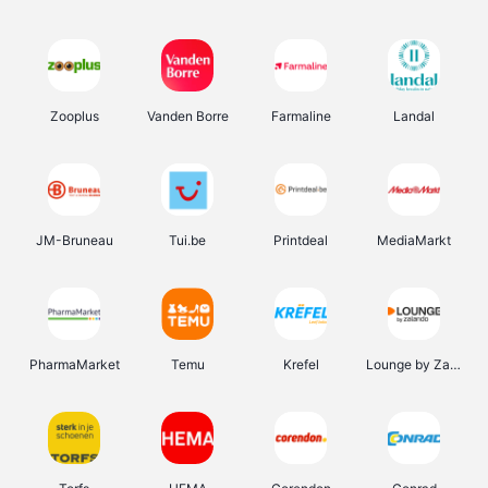
Zooplus
Vanden Borre
Farmaline
Landal
JM-Bruneau
Tui.be
Printdeal
MediaMarkt
PharmaMarket
Temu
Krefel
Lounge by Zalando