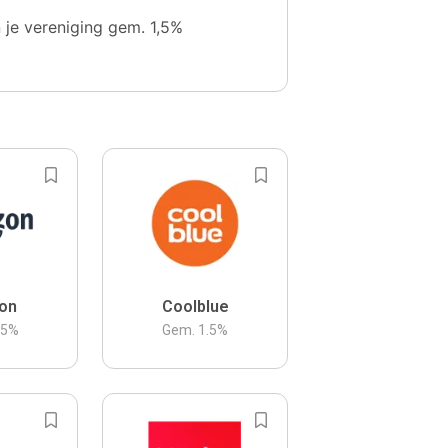
n je vereniging gem. 1,5%
on
Coolblue
.5
%
Gem.
1.5
%