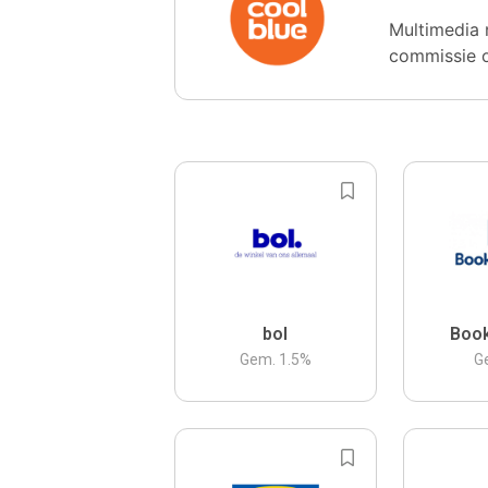
Multimedia 
commissie 
bol
Boo
Gem.
1.5
%
G