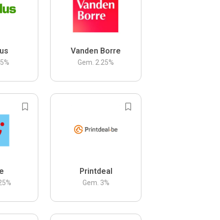
us
Vanden Borre
.5
%
Gem.
2.25
%
be
Printdeal
25
%
Gem.
3
%