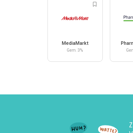
MediaMarkt
Phar
Gem.
3
%
Ge
Z