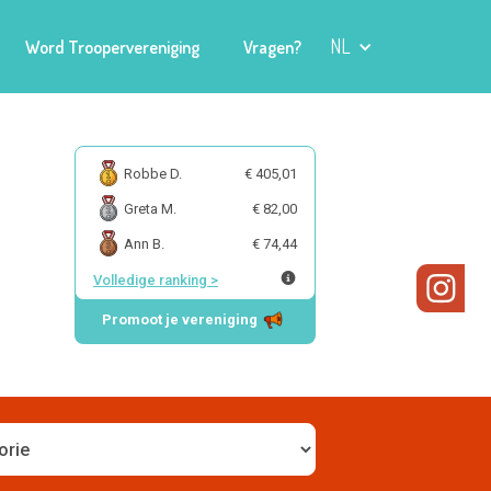
NL
Word Troopervereniging
Vragen?
Robbe D.
€ 405,01
Greta M.
€ 82,00
Ann B.
€ 74,44
Volledige ranking
>
Promoot je vereniging