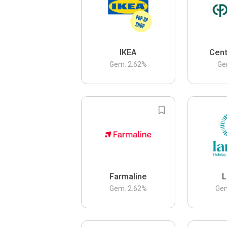
IKEA
Cent
Gem.
2.62
%
Ge
Farmaline
L
Gem.
2.62
%
Ge