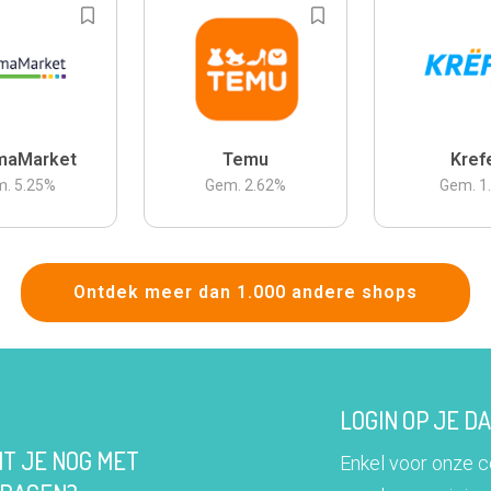
maMarket
Temu
Kref
m.
5.25
%
Gem.
2.62
%
Gem.
1
Ontdek meer dan 1.000 andere shops
LOGIN OP JE 
IT JE NOG MET
Enkel voor onze 