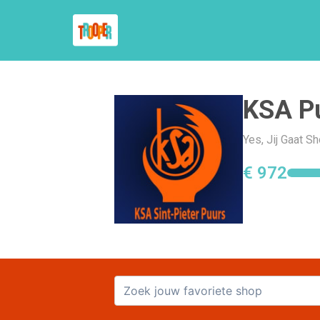
KSA P
Yes, Jij Gaat 
€ 972