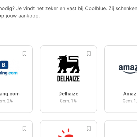
nodig? Je vindt het zeker en vast bij Coolblue. Zij schenke
op jouw aankoop.
king.com
Delhaize
Amaz
em.
2
%
Gem.
1
%
Gem.
1