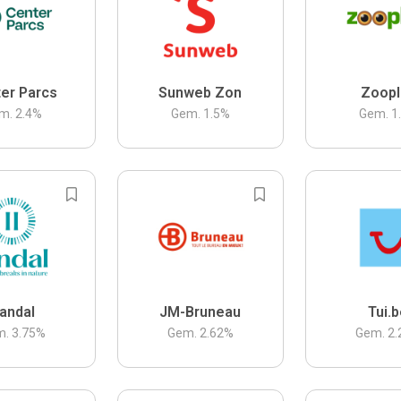
er Parcs
Sunweb Zon
Zoopl
m.
2.4
%
Gem.
1.5
%
Gem.
1
andal
JM-Bruneau
Tui.
m.
3.75
%
Gem.
2.62
%
Gem.
2.