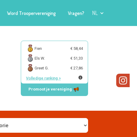
NL
Word Troopervereniging
Vragen?
Fien
€ 58,44
Els W.
€ 51,33
Greet G.
€ 27,86
Volledige ranking
>
Promoot je vereniging