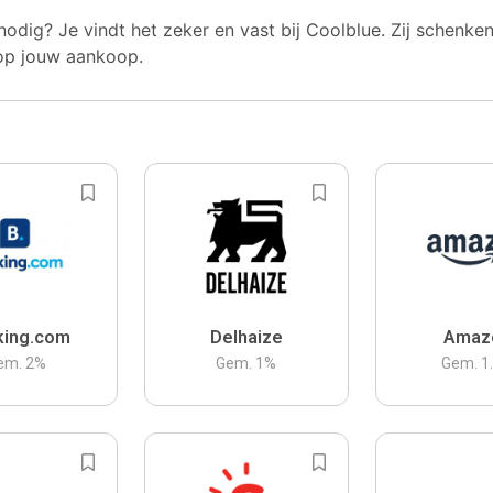
nodig? Je vindt het zeker en vast bij Coolblue. Zij schenke
op jouw aankoop.
king.com
Delhaize
Amaz
em.
2
%
Gem.
1
%
Gem.
1