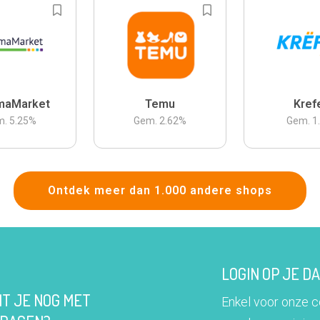
maMarket
Temu
Kref
m.
5.25
%
Gem.
2.62
%
Gem.
1
Ontdek meer dan 1.000 andere shops
LOGIN OP JE 
IT JE NOG MET
Enkel voor onze 