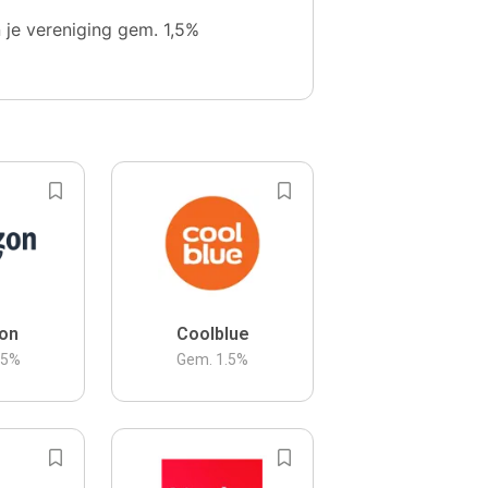
n je vereniging gem. 1,5%
on
Coolblue
.5
%
Gem.
1.5
%