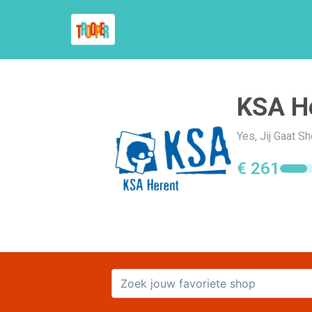
KSA H
Yes, Jij Gaat S
€ 261