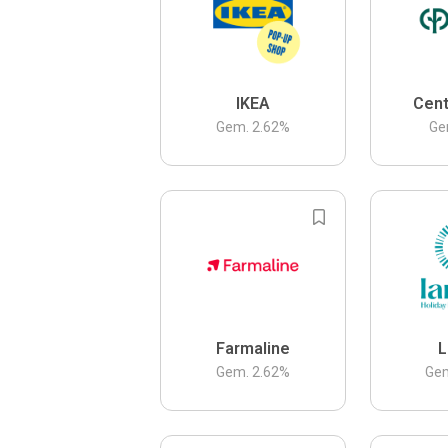
IKEA
Cent
Gem.
2.62
%
Ge
Farmaline
L
Gem.
2.62
%
Ge