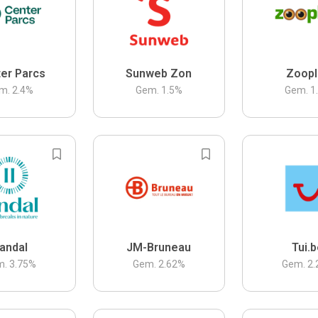
er Parcs
Sunweb Zon
Zoopl
m.
2.4
%
Gem.
1.5
%
Gem.
1
andal
JM-Bruneau
Tui.
m.
3.75
%
Gem.
2.62
%
Gem.
2.