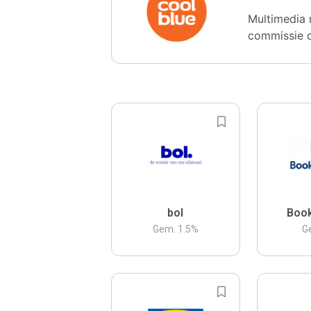
Multimedia 
commissie 
bol
Boo
Gem.
1.5
%
G