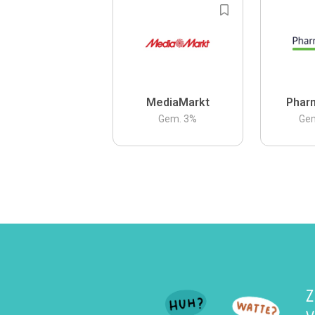
MediaMarkt
Phar
Gem.
3
%
Ge
Z