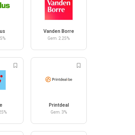
us
Vanden Borre
.5
%
Gem.
2.25
%
be
Printdeal
25
%
Gem.
3
%