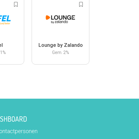
el
Lounge by Zalando
.1
%
Gem.
2
%
DASHBOARD
contactpersonen