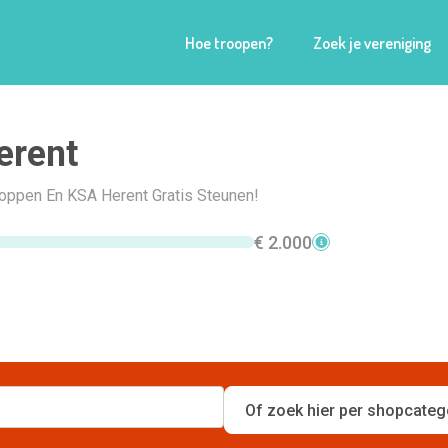
Hoe troopen?
Zoek je vereniging
erent
hoppen En KSA Herent Gratis Steunen!
€ 2.000