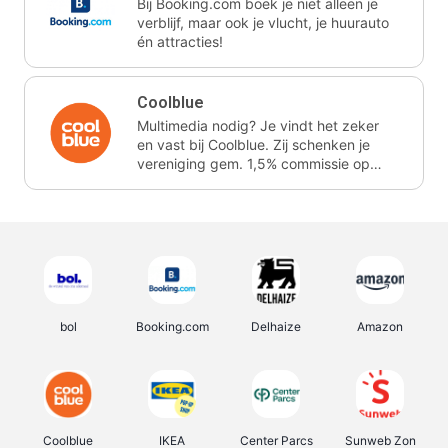
Bij Booking.com boek je niet alleen je
verblijf, maar ook je vlucht, je huurauto
én attracties!
Coolblue
Multimedia nodig? Je vindt het zeker
en vast bij Coolblue. Zij schenken je
vereniging gem. 1,5% commissie op
jouw aankoop.
bol
Booking.com
Delhaize
Amazon
Coolblue
IKEA
Center Parcs
Sunweb Zon