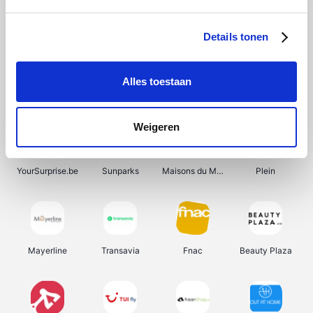
Shein
Bergfreunde
Pazzox
Smartwatchbanden
Details tonen
Alles toestaan
Manutan
Get Your Guide
Wijnbeurs.be
HBM Machines
Weigeren
YourSurprise.be
Sunparks
Maisons du Monde
Plein
Mayerline
Transavia
Fnac
Beauty Plaza