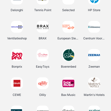
Delonghi
Tennis Point
Selected
HP Store
Ventilatieshop
BRAX
European Sleeper
Centrum Voor Avondonderwijs
Bonprix
EasyToys
Boerenbed
Zeeman
CEWE
Oilily
Bax Music
Martin's Hotels