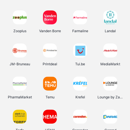
Zooplus
Vanden Borre
Farmaline
Landal
JM-Bruneau
Printdeal
Tui.be
MediaMarkt
PharmaMarket
Temu
Krefel
Lounge by Zalando