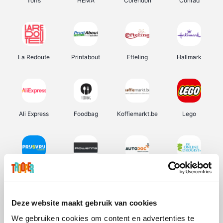
Torfs
HEMA
Corendon
Conrad
La Redoute
Printabout
Efteling
Hallmark
Ali Express
Foodbag
Koffiemarkt.be
Lego
Prijsvrij
Rowenta
Autodoc
De Online Drogist
Deze website maakt gebruik van cookies
We gebruiken cookies om content en advertenties te