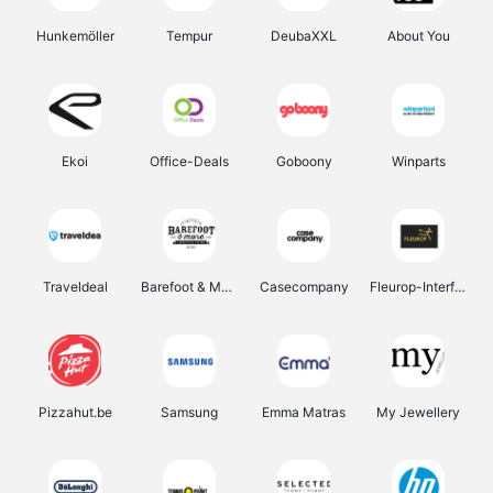
Hunkemöller
Tempur
DeubaXXL
About You
Ekoi
Office-Deals
Goboony
Winparts
Traveldeal
Barefoot & More
Casecompany
Fleurop-Interflora
Pizzahut.be
Samsung
Emma Matras
My Jewellery