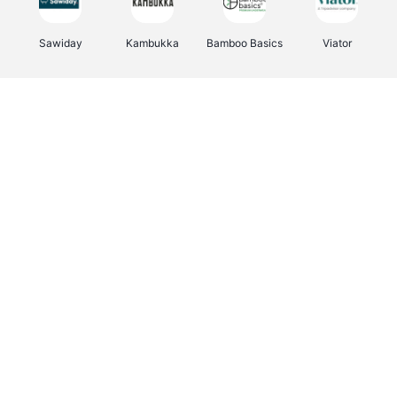
Sawiday
Kambukka
Bamboo Basics
Viator
Deurklinkenshop
Samsonite
Vertbaudet
OTTO Office
Energie.be
Joybuy
Groepen.be
Name It
Albelli.be
Borgerhoff & Lamberigts
Myprotein
JBL