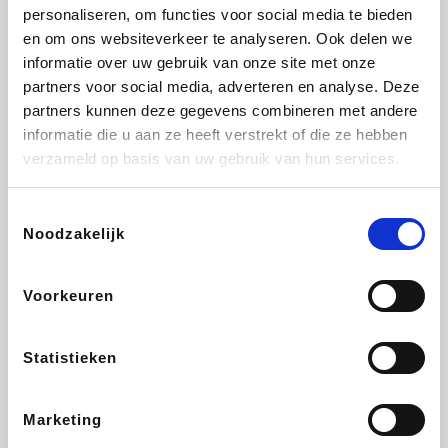
Vidaxl
Lampenlicht.be
Plopsa
Adidas
personaliseren, om functies voor social media te bieden
en om ons websiteverkeer te analyseren. Ook delen we
informatie over uw gebruik van onze site met onze
partners voor social media, adverteren en analyse. Deze
partners kunnen deze gegevens combineren met andere
Hotels.com
All Accor
Medpets.be
Brussels Airlines
informatie die u aan ze heeft verstrekt of die ze hebben
verzameld op basis van uw gebruik van hun services.
Toestemmingsselectie
Noodzakelijk
DectDirect
ZEB
Wondr.Care
Disneyland Paris
Voorkeuren
Wijnvoordeel.be
EuroGifts
Ibood
SupraBazar
Statistieken
Marketing