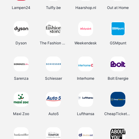
Lampen24
Tuifly.be
Haarshop.nl
Out at Home
Dyson
The Fashion Store
Weekendesk
GSMpunt
Sarenza
Schiesser
Interhome
Bolt Energie
Maxi Zoo
Auto5
Lufthansa
CheapTickets.be