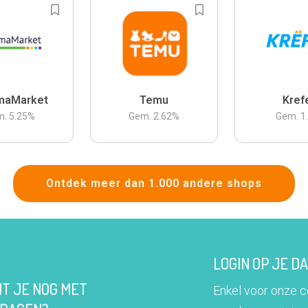
maMarket
Temu
Kref
m.
5.25
%
Gem.
2.62
%
Gem.
1
Ontdek meer dan 1.000 andere shops
LOGIN OP JE 
IT JE NOG MET
Enkel voor onze 