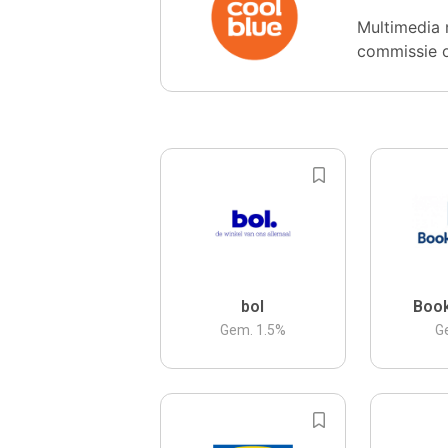
Multimedia 
commissie 
bol
Boo
Gem.
1.5
%
G