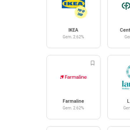
IKEA
Cent
Gem.
2.62
%
Ge
Farmaline
L
Gem.
2.62
%
Ge