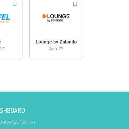
el
Lounge by Zalando
.1
%
Gem.
2
%
DASHBOARD
contactpersonen