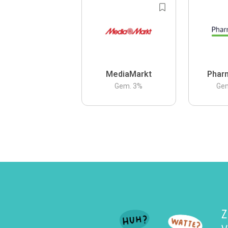
MediaMarkt
Phar
Gem.
3
%
Ge
Z