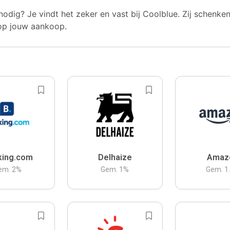
nodig? Je vindt het zeker en vast bij Coolblue. Zij schenke
op jouw aankoop.
king.com
Delhaize
Amaz
em.
2
%
Gem.
1
%
Gem.
1