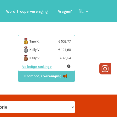
NL
Word Troopervereniging
Vragen?
Tine K.
€ 502,77
Kelly V.
€ 121,80
Kelly V.
€ 46,54
Volledige ranking
>
Promoot je vereniging