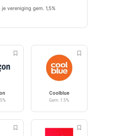
n je vereniging gem. 1,5%
on
Coolblue
.5
%
Gem.
1.5
%