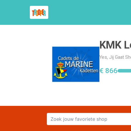
KMK L
Yes, Jij Gaat 
€ 866