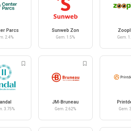
er Parcs
Sunweb Zon
Zoopl
m.
2.4
%
Gem.
1.5
%
Gem.
1
andal
JM-Bruneau
Printd
m.
3.75
%
Gem.
2.62
%
Gem.