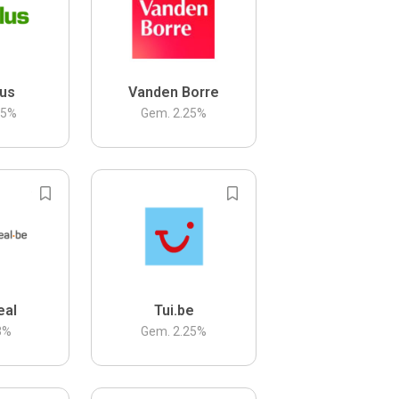
us
Vanden Borre
.5
%
Gem.
2.25
%
eal
Tui.be
3
%
Gem.
2.25
%