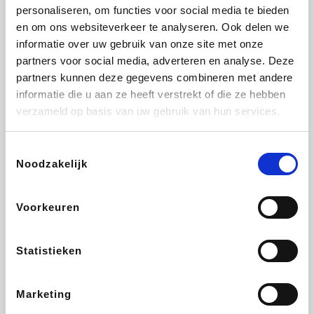
Vidaxl
Lampenlicht.be
Plopsa
Brussels Airlines
personaliseren, om functies voor social media te bieden
en om ons websiteverkeer te analyseren. Ook delen we
informatie over uw gebruik van onze site met onze
partners voor social media, adverteren en analyse. Deze
partners kunnen deze gegevens combineren met andere
All Accor
Adidas
Hotels.com
Medpets.be
informatie die u aan ze heeft verstrekt of die ze hebben
verzameld op basis van uw gebruik van hun services.
Toestemmingsselectie
Noodzakelijk
DectDirect
ZEB
Wondr.Care
Disneyland Paris
Voorkeuren
Ibood
EuroGifts
Wijnvoordeel.be
SupraBazar
Statistieken
Marketing