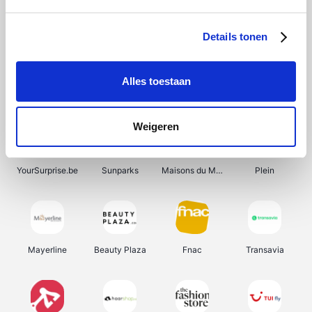
Bergfreunde
Shein
Pazzox
Manutan
Details tonen
Alles toestaan
Smartwatchbanden
Wijnbeurs.be
Get Your Guide
HBM Machines
Weigeren
YourSurprise.be
Sunparks
Maisons du Monde
Plein
Mayerline
Beauty Plaza
Fnac
Transavia