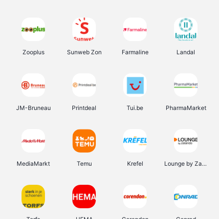
Zooplus
Sunweb Zon
Farmaline
Landal
JM-Bruneau
Printdeal
Tui.be
PharmaMarket
MediaMarkt
Temu
Krefel
Lounge by Zalando