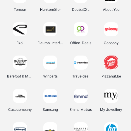
Tempur
Hunkemöller
DeubaXXL
About You
Ekoi
Fleurop-Interflora
Office-Deals
Goboony
Barefoot & More
Winparts
Traveldeal
Pizzahut.be
Casecompany
Samsung
Emma Matras
My Jewellery