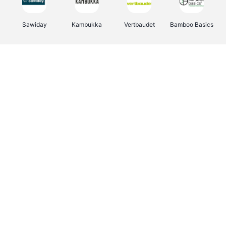
Sawiday
Kambukka
Vertbaudet
Bamboo Basics
Viator
Deurklinkenshop
Samsonite
Joybuy
OTTO Office
Energie.be
Groepen.be
Name It
Borgerhoff & Lamberigts
Myprotein
Albelli.be
JBL