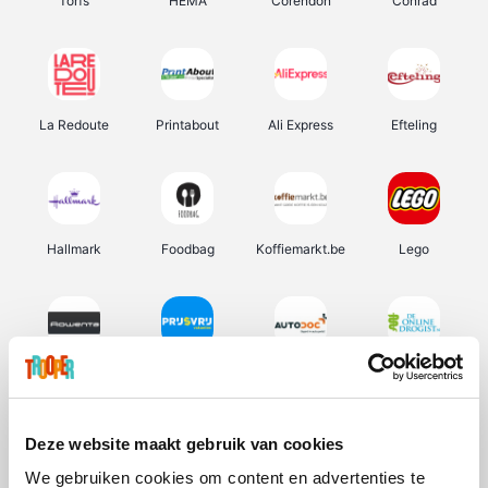
Torfs
HEMA
Corendon
Conrad
La Redoute
Printabout
Ali Express
Efteling
Hallmark
Foodbag
Koffiemarkt.be
Lego
Rowenta
Prijsvrij
Autodoc
De Online Drogist
Deze website maakt gebruik van cookies
We gebruiken cookies om content en advertenties te