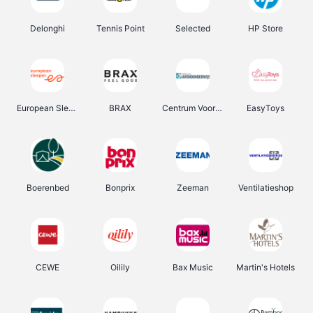
Delonghi
Tennis Point
Selected
HP Store
European Sleeper
BRAX
Centrum Voor Avondonderwijs
EasyToys
Boerenbed
Bonprix
Zeeman
Ventilatieshop
CEWE
Oilily
Bax Music
Martin's Hotels