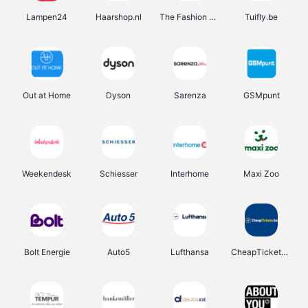
Lampen24
Haarshop.nl
The Fashion Store
Tuifly.be
Out at Home
Dyson
Sarenza
GSMpunt
Weekendesk
Schiesser
Interhome
Maxi Zoo
Bolt Energie
Auto5
Lufthansa
CheapTickets.be