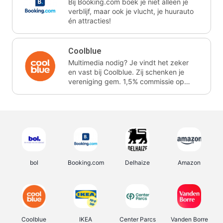
Bij Booking.com boek je niet alleen je
verblijf, maar ook je vlucht, je huurauto
én attracties!
Coolblue
Multimedia nodig? Je vindt het zeker
en vast bij Coolblue. Zij schenken je
vereniging gem. 1,5% commissie op
jouw aankoop.
bol
Booking.com
Delhaize
Amazon
Coolblue
IKEA
Center Parcs
Vanden Borre