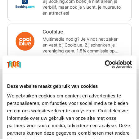
Bij Booking.com boek je niet alleen je
verblijf, maar ook je vlucht, je huurauto
én attracties!
Coolblue
Multimedia nodig? Je vindt het zeker
en vast bij Coolblue. Zij schenken je
vereniging gem. 1,5% commissie op
jouw aankoop.
Deze website maakt gebruik van cookies
We gebruiken cookies om content en advertenties te
Disneyland Paris
EuroGifts
Ibood
SupraBazar
personaliseren, om functies voor social media te bieden
en om ons websiteverkeer te analyseren. Ook delen we
informatie over uw gebruik van onze site met onze
partners voor social media, adverteren en analyse. Deze
partners kunnen deze gegevens combineren met andere
Shein
Get Your Guide
Bergfreunde
Pazzox