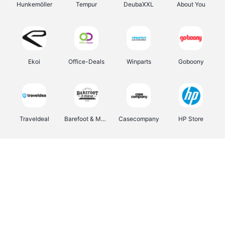
Hunkemöller
Tempur
DeubaXXL
About You
Ekoi
Office-Deals
Winparts
Goboony
Traveldeal
Barefoot & More
Casecompany
HP Store
Fleurop-Interflora
Pizzahut.be
Samsung
Emma Matras