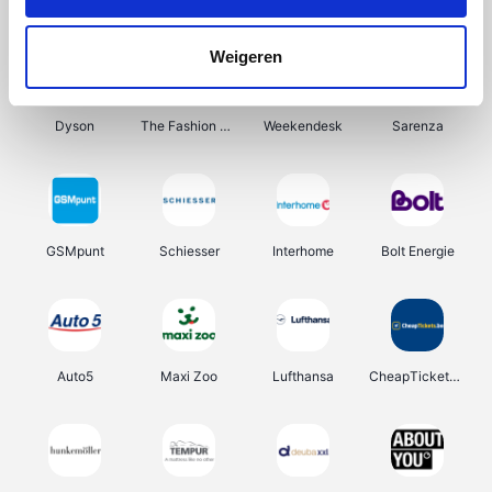
Tuifly.be
Lampen24
Haarshop.nl
Out at Home
Weigeren
Dyson
The Fashion Store
Weekendesk
Sarenza
GSMpunt
Schiesser
Interhome
Bolt Energie
Auto5
Maxi Zoo
Lufthansa
CheapTickets.be