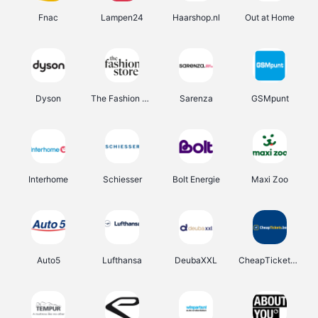
Fnac
Lampen24
Haarshop.nl
Out at Home
Dyson
The Fashion Store
Sarenza
GSMpunt
Interhome
Schiesser
Bolt Energie
Maxi Zoo
Auto5
Lufthansa
DeubaXXL
CheapTickets.be