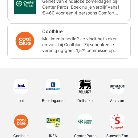
Geniet van eindeloze zomerdagen bij
Center Parcs. Boek nu je verblijf vanaf
€ 460 voor een 4 persoons Comfort
cottage voor 3 nachten. Ze schenken
je vereniging gem. 2,4% commissie.
Coolblue
Multimedia nodig? Je vindt het zeker
en vast bij Coolblue. Zij schenken je
vereniging gem. 1,5% commissie op
jouw aankoop.
bol
Booking.com
Delhaize
Amazon
Coolblue
IKEA
Center Parcs
Sunweb Zon