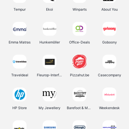
Tempur
Ekoi
Winparts
About You
Emma Matras
Hunkemöller
Office-Deals
Goboony
Traveldeal
Fleurop-Interflora
Pizzahut.be
Casecompany
HP Store
My Jewellery
Barefoot & More
Weekendesk