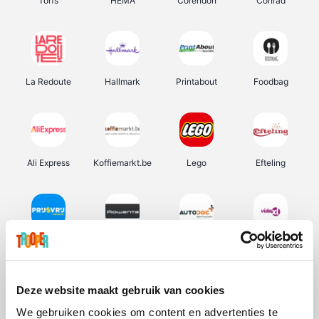
Torfs
HEMA
Corendon
Conrad
La Redoute
Hallmark
Printabout
Foodbag
Ali Express
Koffiemarkt.be
Lego
Efteling
Prijsvrij
Rowenta
Autodoc
Vidaxl
Deze website maakt gebruik van cookies
We gebruiken cookies om content en advertenties te