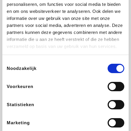
De Online Drogist
Lampenlicht.be
Hotels.com
Adidas
personaliseren, om functies voor social media te bieden
en om ons websiteverkeer te analyseren. Ook delen we
informatie over uw gebruik van onze site met onze
partners voor social media, adverteren en analyse. Deze
partners kunnen deze gegevens combineren met andere
DectDirect
Plopsa
Medpets.be
Brussels Airlines
informatie die u aan ze heeft verstrekt of die ze hebben
verzameld op basis van uw gebruik van hun services.
Toestemmingsselectie
Noodzakelijk
Wijnvoordeel.be
All Accor
Wondr.Care
Disneyland Paris
Voorkeuren
ZEB
Get Your Guide
EuroGifts
Ibood
Statistieken
Marketing