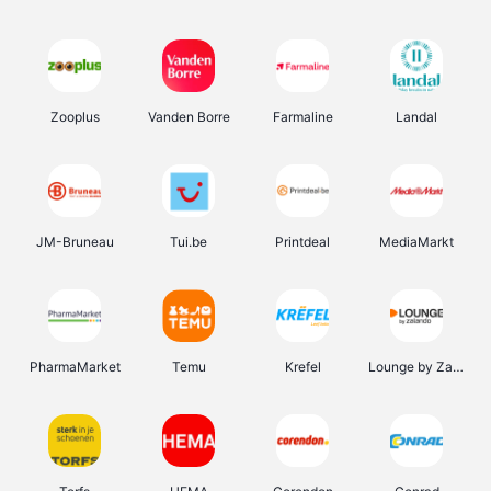
Zooplus
Vanden Borre
Farmaline
Landal
JM-Bruneau
Tui.be
Printdeal
MediaMarkt
PharmaMarket
Temu
Krefel
Lounge by Zalando