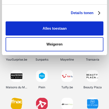
Shein
Bergfreunde
SupraBazar
Smartwatchbanden
Details tonen
Alles toestaan
Pazzox
Wijnbeurs.be
Manutan
HBM Machines
Weigeren
YourSurprise.be
Sunparks
Mayerline
Transavia
Maisons du Monde
Plein
Tuifly.be
Beauty Plaza