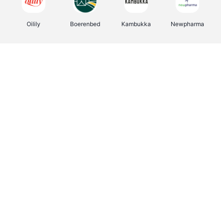
Oilily
Boerenbed
Kambukka
Newpharma
Vertbaudet
Bamboo Basics
Joybuy
OTTO Office
Groepen.be
Deurklinkenshop
Shop like you Give A Damn
Expedia.be
Borgerhoff & Lamberigts
Myprotein
Viator
Albelli.be