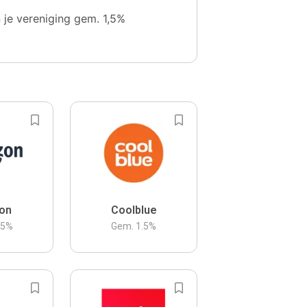
n je vereniging gem. 1,5%
on
Coolblue
.5
%
Gem.
1.5
%