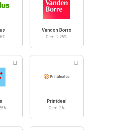
us
Vanden Borre
.5
%
Gem.
2.25
%
be
Printdeal
25
%
Gem.
3
%