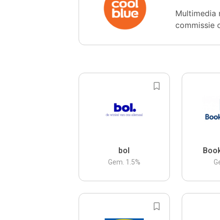
Multimedia 
commissie 
bol
Boo
Gem.
1.5
%
G