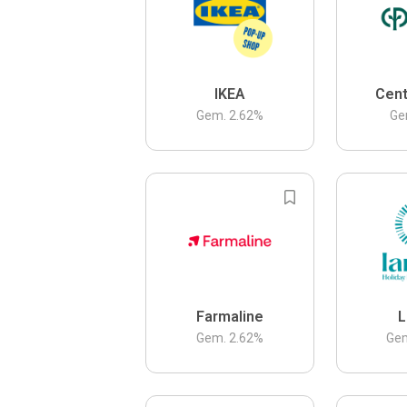
IKEA
Cent
Gem.
2.62
%
Ge
Farmaline
L
Gem.
2.62
%
Ge