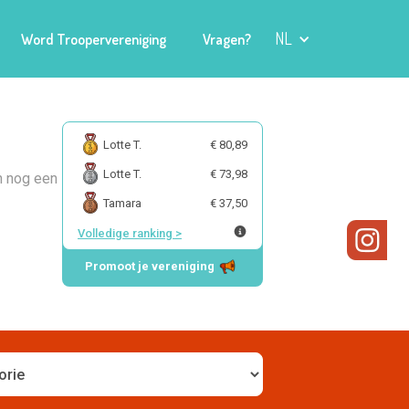
NL
Word Troopervereniging
Vragen?
Lotte T.
€ 80,89
Lotte T.
€ 73,98
n nog een
Tamara
€ 37,50
Volledige ranking
>
Promoot je vereniging