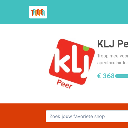
KLJ Pe
Troop mee voor
spectaculairder
€ 368