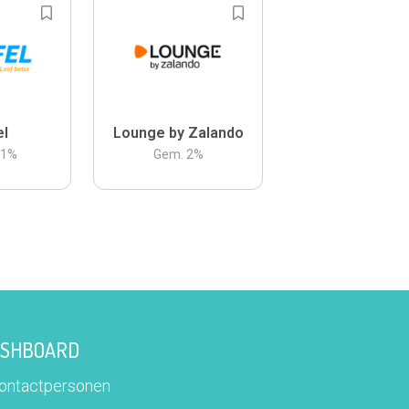
el
Lounge by Zalando
.1
%
Gem.
2
%
DASHBOARD
contactpersonen