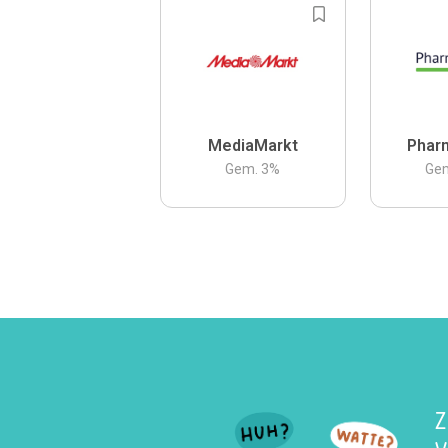
MediaMarkt
Phar
Gem.
3
%
Ge
Z