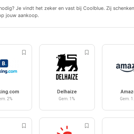
nodig? Je vindt het zeker en vast bij Coolblue. Zij schenke
op jouw aankoop.
king.com
Delhaize
Amaz
em.
2
%
Gem.
1
%
Gem.
1