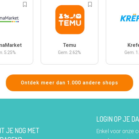
maMarket
Temu
Kref
m.
5.25
%
Gem.
2.62
%
Gem.
1
Ontdek meer dan 1.000 andere shops
LOGIN OP JE 
IT JE NOG MET
Enkel voor onze 