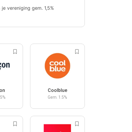
n je vereniging gem. 1,5%
on
Coolblue
.5
%
Gem.
1.5
%