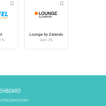
el
Lounge by Zalando
.1
%
Gem.
2
%
DASHBOARD
contactpersonen