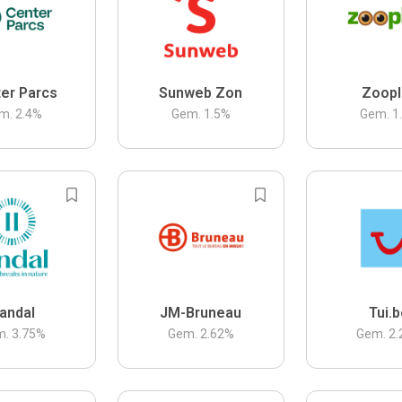
er Parcs
Sunweb Zon
Zoopl
m.
2.4
%
Gem.
1.5
%
Gem.
1
andal
JM-Bruneau
Tui.
m.
3.75
%
Gem.
2.62
%
Gem.
2.