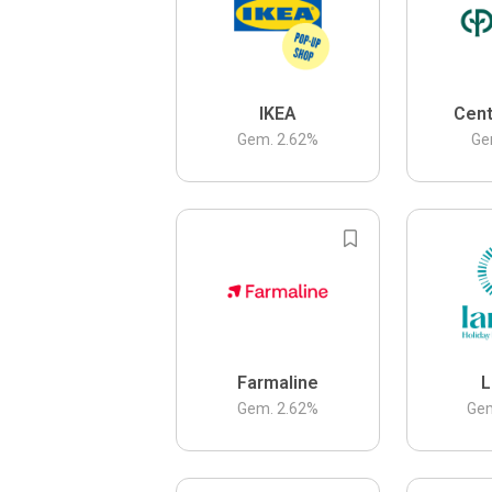
IKEA
Cent
Gem.
2.62
%
Ge
Farmaline
L
Gem.
2.62
%
Ge