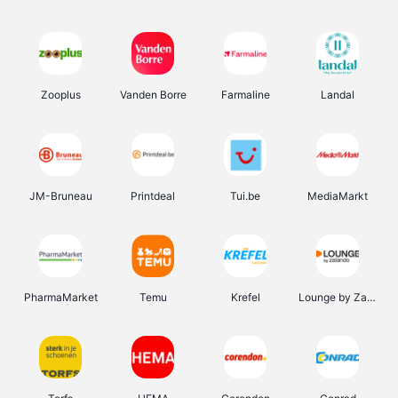
Zooplus
Vanden Borre
Farmaline
Landal
JM-Bruneau
Printdeal
Tui.be
MediaMarkt
PharmaMarket
Temu
Krefel
Lounge by Zalando