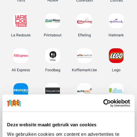
Torfs
HEMA
Corendon
Conrad
La Redoute
Printabout
Efteling
Hallmark
Ali Express
Foodbag
Koffiemarkt.be
Lego
Prijsvrij
Rowenta
Autodoc
De Online Drogist
Deze website maakt gebruik van cookies
We gebruiken cookies om content en advertenties te