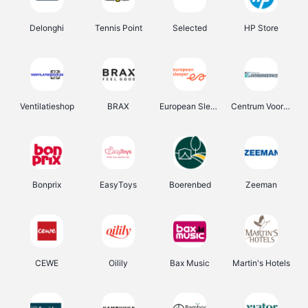
Delonghi
Tennis Point
Selected
HP Store
Ventilatieshop
BRAX
European Sleeper
Centrum Voor Avondonderwijs
Bonprix
EasyToys
Boerenbed
Zeeman
CEWE
Oilily
Bax Music
Martin's Hotels