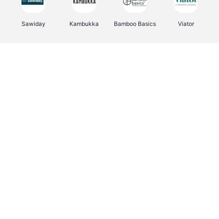
Sawiday
Kambukka
Bamboo Basics
Viator
Deurklinkenshop
Samsonite
Vertbaudet
OTTO Office
Energie.be
Joybuy
Groepen.be
Name It
Albelli.be
Borgerhoff & Lamberigts
Myprotein
JBL