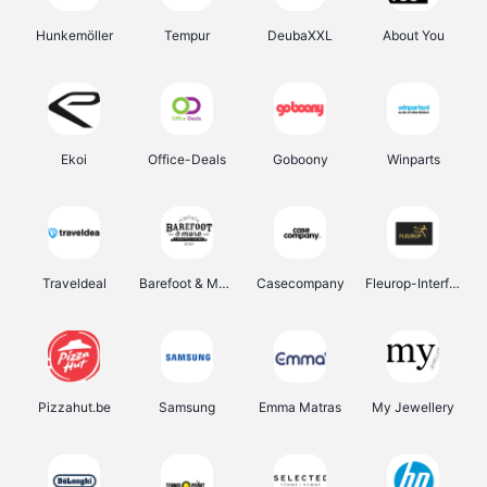
Hunkemöller
Tempur
DeubaXXL
About You
Ekoi
Office-Deals
Goboony
Winparts
Traveldeal
Barefoot & More
Casecompany
Fleurop-Interflora
Pizzahut.be
Samsung
Emma Matras
My Jewellery