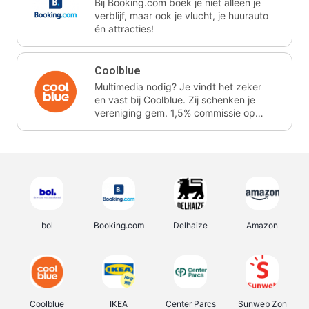
Bij Booking.com boek je niet alleen je
verblijf, maar ook je vlucht, je huurauto
én attracties!
Coolblue
Multimedia nodig? Je vindt het zeker
en vast bij Coolblue. Zij schenken je
vereniging gem. 1,5% commissie op
jouw aankoop.
bol
Booking.com
Delhaize
Amazon
Coolblue
IKEA
Center Parcs
Sunweb Zon