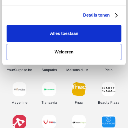
Shein
Bergfreunde
Pazzox
Smartwatchbanden
Details tonen
Alles toestaan
Manutan
Get Your Guide
Wijnbeurs.be
HBM Machines
Weigeren
YourSurprise.be
Sunparks
Maisons du Monde
Plein
Mayerline
Transavia
Fnac
Beauty Plaza