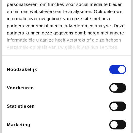
Vidaxl
Lampenlicht.be
Plopsa
Adidas
personaliseren, om functies voor social media te bieden
en om ons websiteverkeer te analyseren. Ook delen we
informatie over uw gebruik van onze site met onze
partners voor social media, adverteren en analyse. Deze
partners kunnen deze gegevens combineren met andere
Hotels.com
All Accor
Medpets.be
Brussels Airlines
informatie die u aan ze heeft verstrekt of die ze hebben
verzameld op basis van uw gebruik van hun services.
Toestemmingsselectie
Noodzakelijk
DectDirect
ZEB
Wondr.Care
Disneyland Paris
Voorkeuren
Wijnvoordeel.be
EuroGifts
Ibood
SupraBazar
Statistieken
Marketing