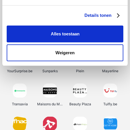
SupraBazar
Shein
Bergfreunde
Smartwatchbanden
Details tonen
Alles toestaan
Manutan
Pazzox
Wijnbeurs.be
HBM Machines
Weigeren
YourSurprise.be
Sunparks
Plein
Mayerline
Transavia
Maisons du Monde
Beauty Plaza
Tuifly.be