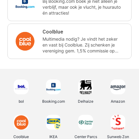
Bij Booking.com boek je niet alleen je
verblijf, maar ook je vlucht, je huurauto
én attracties!
Coolblue
Multimedia nodig? Je vindt het zeker
en vast bij Coolblue. Zij schenken je
vereniging gem. 1,5% commissie op
jouw aankoop.
bol
Booking.com
Delhaize
Amazon
Coolblue
IKEA
Center Parcs
Sunweb Zon