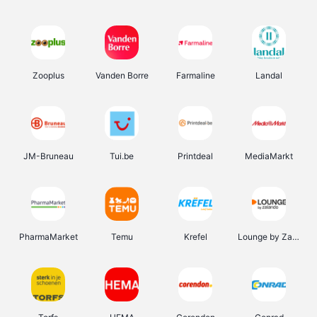
Zooplus
Vanden Borre
Farmaline
Landal
JM-Bruneau
Tui.be
Printdeal
MediaMarkt
PharmaMarket
Temu
Krefel
Lounge by Zalando