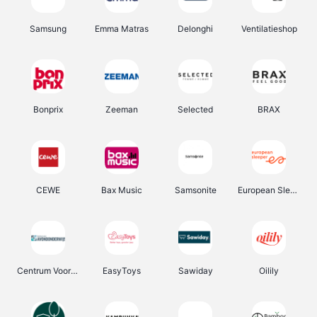
Samsung
Emma Matras
Delonghi
Ventilatieshop
Bonprix
Zeeman
Selected
BRAX
CEWE
Bax Music
Samsonite
European Sleeper
Centrum Voor Avondonderwijs
EasyToys
Sawiday
Oilily