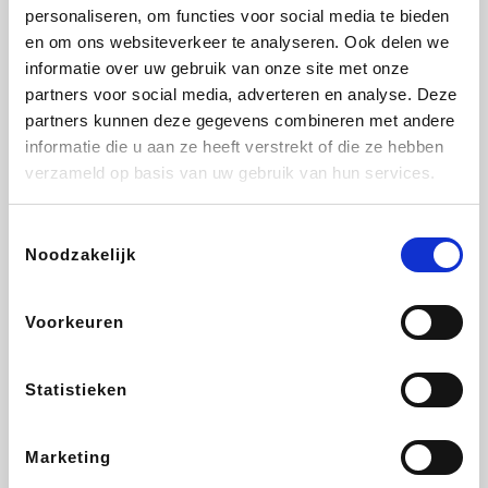
Vidaxl
Lampenlicht.be
Adidas
Hotels.com
personaliseren, om functies voor social media te bieden
en om ons websiteverkeer te analyseren. Ook delen we
informatie over uw gebruik van onze site met onze
partners voor social media, adverteren en analyse. Deze
partners kunnen deze gegevens combineren met andere
Plopsa
DectDirect
Medpets.be
All Accor
informatie die u aan ze heeft verstrekt of die ze hebben
verzameld op basis van uw gebruik van hun services.
Toestemmingsselectie
Noodzakelijk
Brussels Airlines
Wondr.Care
Wijnvoordeel.be
Disneyland Paris
Voorkeuren
EuroGifts
ZEB
Ibood
Get Your Guide
Statistieken
Marketing