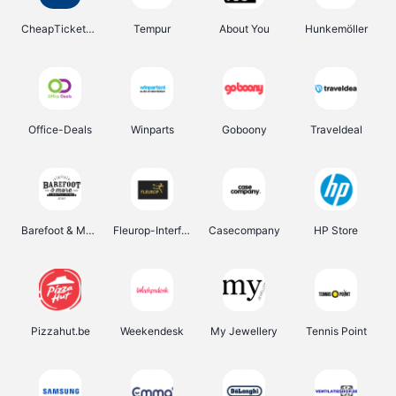
CheapTickets.be
Tempur
About You
Hunkemöller
Office-Deals
Winparts
Goboony
Traveldeal
Barefoot & More
Fleurop-Interflora
Casecompany
HP Store
Pizzahut.be
Weekendesk
My Jewellery
Tennis Point