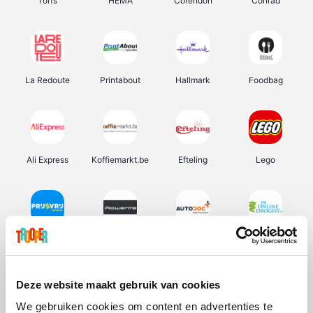
Torfs
HEMA
Corendon
Conrad
La Redoute
Printabout
Hallmark
Foodbag
Ali Express
Koffiemarkt.be
Efteling
Lego
Prijsvrij
Rowenta
Autodoc
De Online Drogist
Deze website maakt gebruik van cookies
We gebruiken cookies om content en advertenties te