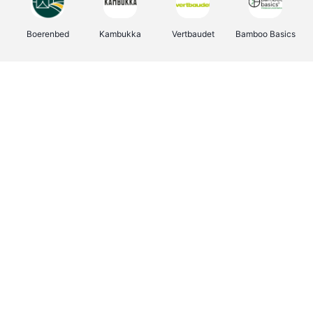
Boerenbed
Kambukka
Vertbaudet
Bamboo Basics
Viator
Deurklinkenshop
Joybuy
OTTO Office
Energie.be
Groepen.be
Name It
Shop like you Give A Damn
Expedia.be
Borgerhoff & Lamberigts
Myprotein
Albelli.be