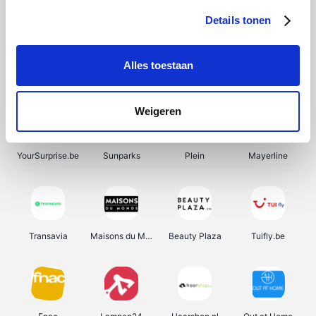
Details tonen
Alles toestaan
Manutan
Pazzox
Wijnbeurs.be
HBM Machines
Weigeren
YourSurprise.be
Sunparks
Plein
Mayerline
Transavia
Maisons du Monde
Beauty Plaza
Tuifly.be