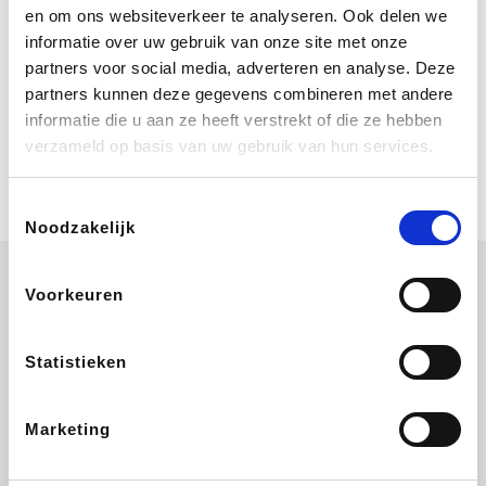
Bij Booking.com boek je niet alleen je
en om ons websiteverkeer te analyseren. Ook delen we
verblijf, maar ook je vlucht, je huurauto
informatie over uw gebruik van onze site met onze
én attracties!
partners voor social media, adverteren en analyse. Deze
partners kunnen deze gegevens combineren met andere
Coolblue
informatie die u aan ze heeft verstrekt of die ze hebben
Multimedia nodig? Je vindt het zeker
verzameld op basis van uw gebruik van hun services.
en vast bij Coolblue. Zij schenken je
vereniging gem. 1,5% commissie op
jouw aankoop.
Toestemmingsselectie
Noodzakelijk
Voorkeuren
ZEB
EuroGifts
Ibood
Get Your Guide
Statistieken
Marketing
SupraBazar
Shein
Bergfreunde
Smartwatchbanden