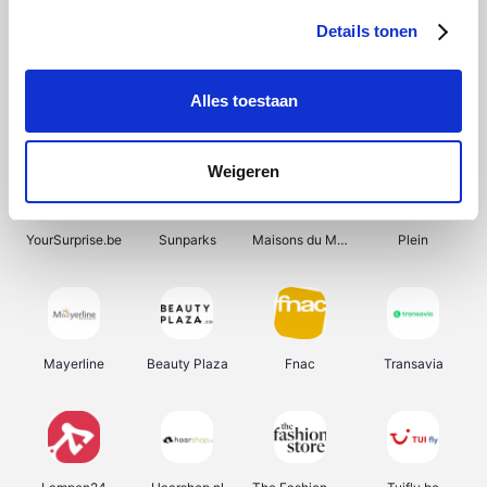
Details tonen
Alles toestaan
Smartwatchbanden
Wijnbeurs.be
Get Your Guide
HBM Machines
Weigeren
YourSurprise.be
Sunparks
Maisons du Monde
Plein
Mayerline
Beauty Plaza
Fnac
Transavia