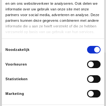
Bij Booking.com boek je niet alleen je
en om ons websiteverkeer te analyseren. Ook delen we
verblijf, maar ook je vlucht, je huurauto
informatie over uw gebruik van onze site met onze
én attracties!
partners voor social media, adverteren en analyse. Deze
partners kunnen deze gegevens combineren met andere
Coolblue
informatie die u aan ze heeft verstrekt of die ze hebben
Multimedia nodig? Je vindt het zeker
verzameld op basis van uw gebruik van hun services.
en vast bij Coolblue. Zij schenken je
vereniging gem. 1,5% commissie op
jouw aankoop.
Toestemmingsselectie
Noodzakelijk
Voorkeuren
Ibood
EuroGifts
Wijnvoordeel.be
SupraBazar
Statistieken
Marketing
Bergfreunde
Shein
Pazzox
Manutan