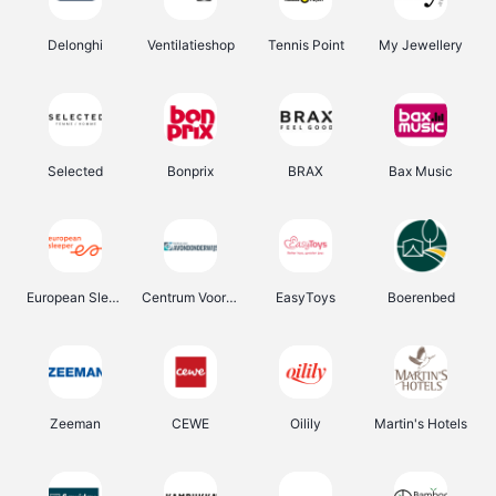
Delonghi
Ventilatieshop
Tennis Point
My Jewellery
Selected
Bonprix
BRAX
Bax Music
European Sleeper
Centrum Voor Avondonderwijs
EasyToys
Boerenbed
Zeeman
CEWE
Oilily
Martin's Hotels