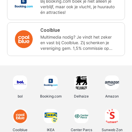
Bij Booking.com boek je niet alleen je
verblijf, maar ook je vlucht, je huurauto
én attracties!
Coolblue
Multimedia nodig? Je vindt het zeker
en vast bij Coolblue. Zij schenken je
vereniging gem. 1,5% commissie op
jouw aankoop.
bol
Booking.com
Delhaize
Amazon
Coolblue
IKEA
Center Parcs
Sunweb Zon