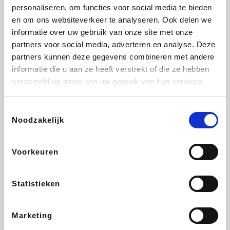
Vidaxl
Plopsa
Lampenlicht.be
Adidas
personaliseren, om functies voor social media te bieden
en om ons websiteverkeer te analyseren. Ook delen we
informatie over uw gebruik van onze site met onze
partners voor social media, adverteren en analyse. Deze
partners kunnen deze gegevens combineren met andere
Hotels.com
All Accor
Brussels Airlines
Medpets.be
informatie die u aan ze heeft verstrekt of die ze hebben
verzameld op basis van uw gebruik van hun services.
Toestemmingsselectie
Noodzakelijk
DectDirect
Wijnvoordeel.be
Wondr.Care
ZEB
Voorkeuren
Disneyland Paris
EuroGifts
Ibood
SupraBazar
Statistieken
Marketing