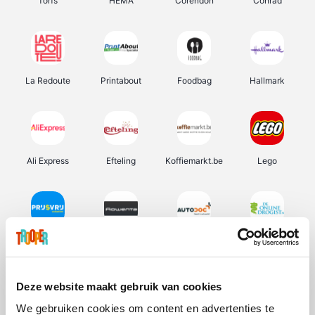
Torfs
HEMA
Corendon
Conrad
La Redoute
Printabout
Foodbag
Hallmark
Ali Express
Efteling
Koffiemarkt.be
Lego
Prijsvrij
Rowenta
Autodoc
De Online Drogist
Deze website maakt gebruik van cookies
We gebruiken cookies om content en advertenties te