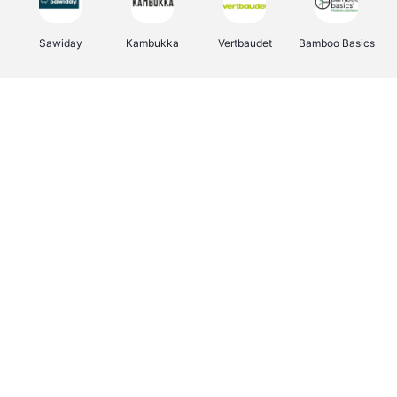
Sawiday
Kambukka
Vertbaudet
Bamboo Basics
Viator
Deurklinkenshop
Samsonite
OTTO Office
Energie.be
Groepen.be
Name It
Albelli.be
Joybuy
Borgerhoff & Lamberigts
Myprotein
JBL