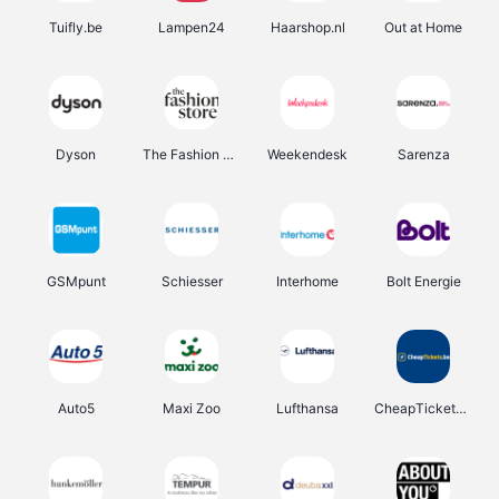
Tuifly.be
Lampen24
Haarshop.nl
Out at Home
Dyson
The Fashion Store
Weekendesk
Sarenza
GSMpunt
Schiesser
Interhome
Bolt Energie
Auto5
Maxi Zoo
Lufthansa
CheapTickets.be