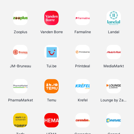
Zooplus
Vanden Borre
Farmaline
Landal
JM-Bruneau
Tui.be
Printdeal
MediaMarkt
PharmaMarket
Temu
Krefel
Lounge by Zalando