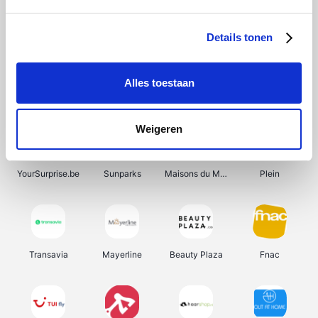
Shein
Get Your Guide
Bergfreunde
Pazzox
Details tonen
Alles toestaan
Smartwatchbanden
Manutan
Wijnbeurs.be
HBM Machines
Weigeren
YourSurprise.be
Sunparks
Maisons du Monde
Plein
Transavia
Mayerline
Beauty Plaza
Fnac