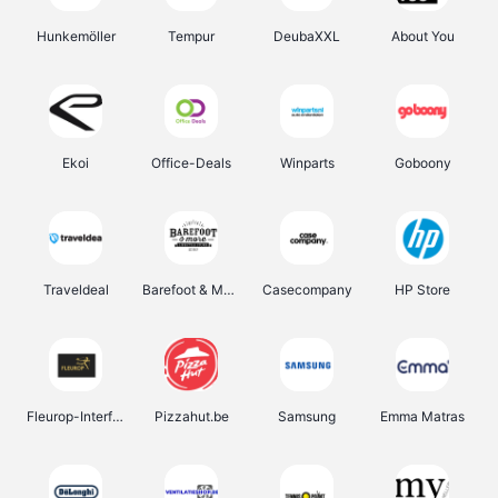
Hunkemöller
Tempur
DeubaXXL
About You
Ekoi
Office-Deals
Winparts
Goboony
Traveldeal
Barefoot & More
Casecompany
HP Store
Fleurop-Interflora
Pizzahut.be
Samsung
Emma Matras