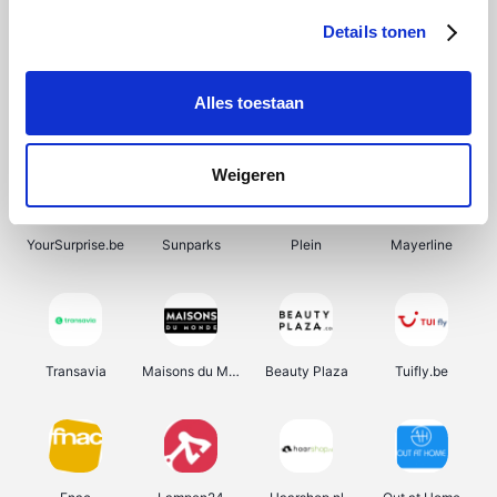
Details tonen
Alles toestaan
Manutan
Pazzox
Wijnbeurs.be
HBM Machines
Weigeren
YourSurprise.be
Sunparks
Plein
Mayerline
Transavia
Maisons du Monde
Beauty Plaza
Tuifly.be