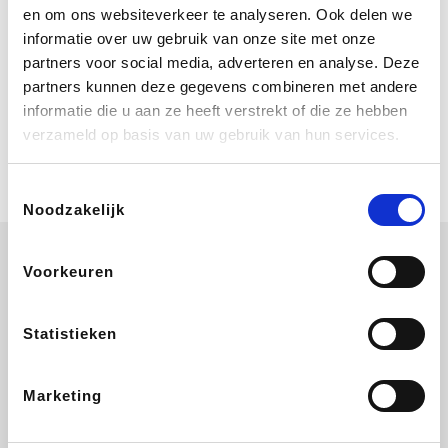
Bij Booking.com boek je niet alleen je
en om ons websiteverkeer te analyseren. Ook delen we
verblijf, maar ook je vlucht, je huurauto
informatie over uw gebruik van onze site met onze
én attracties!
partners voor social media, adverteren en analyse. Deze
partners kunnen deze gegevens combineren met andere
Coolblue
informatie die u aan ze heeft verstrekt of die ze hebben
Multimedia nodig? Je vindt het zeker
verzameld op basis van uw gebruik van hun services.
en vast bij Coolblue. Zij schenken je
vereniging gem. 1,5% commissie op
jouw aankoop.
Toestemmingsselectie
Noodzakelijk
Voorkeuren
ZEB
EuroGifts
Ibood
Get Your Guide
Statistieken
Marketing
SupraBazar
Shein
Bergfreunde
Smartwatchbanden