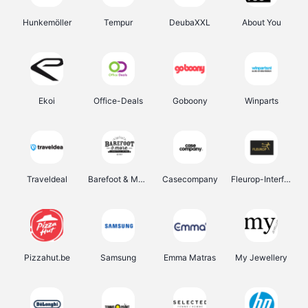
Hunkemöller
Tempur
DeubaXXL
About You
Ekoi
Office-Deals
Goboony
Winparts
Traveldeal
Barefoot & More
Casecompany
Fleurop-Interflora
Pizzahut.be
Samsung
Emma Matras
My Jewellery