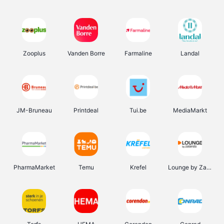
Zooplus
Vanden Borre
Farmaline
Landal
JM-Bruneau
Printdeal
Tui.be
MediaMarkt
PharmaMarket
Temu
Krefel
Lounge by Zalando