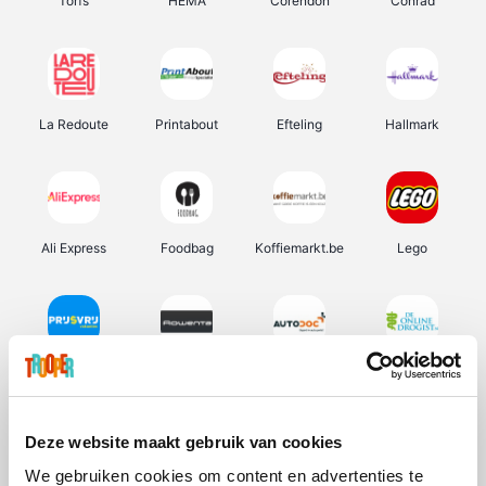
Torfs
HEMA
Corendon
Conrad
La Redoute
Printabout
Efteling
Hallmark
Ali Express
Foodbag
Koffiemarkt.be
Lego
Prijsvrij
Rowenta
Autodoc
De Online Drogist
Deze website maakt gebruik van cookies
We gebruiken cookies om content en advertenties te