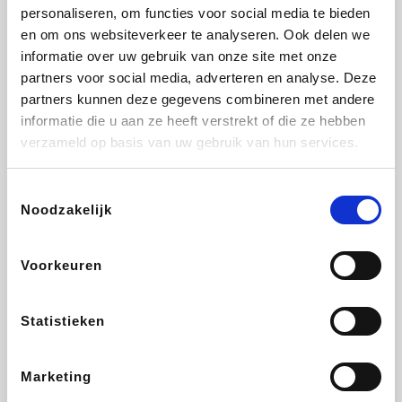
Vidaxl
Lampenlicht.be
Plopsa
Adidas
personaliseren, om functies voor social media te bieden
en om ons websiteverkeer te analyseren. Ook delen we
informatie over uw gebruik van onze site met onze
partners voor social media, adverteren en analyse. Deze
partners kunnen deze gegevens combineren met andere
Hotels.com
All Accor
Medpets.be
Brussels Airlines
informatie die u aan ze heeft verstrekt of die ze hebben
verzameld op basis van uw gebruik van hun services.
Toestemmingsselectie
Noodzakelijk
DectDirect
ZEB
Wondr.Care
Disneyland Paris
Voorkeuren
Wijnvoordeel.be
EuroGifts
Ibood
SupraBazar
Statistieken
Marketing