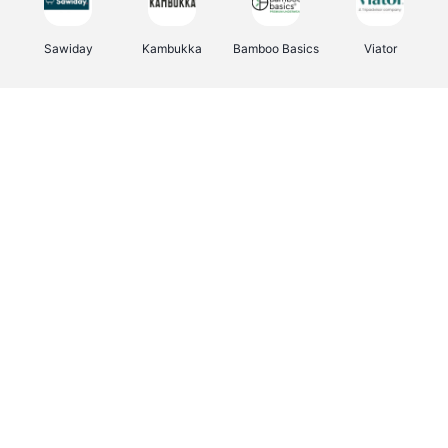
Sawiday
Kambukka
Bamboo Basics
Viator
Deurklinkenshop
Samsonite
Vertbaudet
OTTO Office
Energie.be
Joybuy
Groepen.be
Name It
Albelli.be
Borgerhoff & Lamberigts
Myprotein
JBL