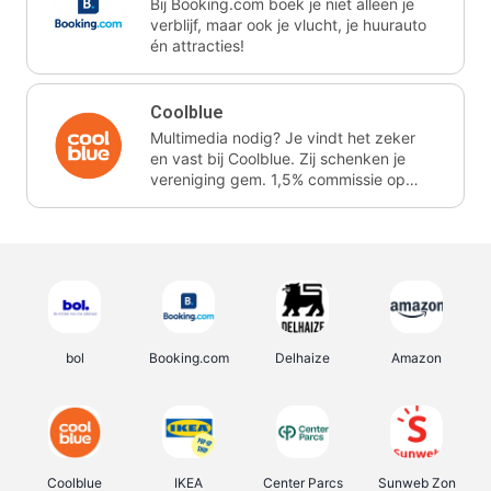
Bij Booking.com boek je niet alleen je
verblijf, maar ook je vlucht, je huurauto
én attracties!
Coolblue
Multimedia nodig? Je vindt het zeker
en vast bij Coolblue. Zij schenken je
vereniging gem. 1,5% commissie op
jouw aankoop.
bol
Booking.com
Delhaize
Amazon
Coolblue
IKEA
Center Parcs
Sunweb Zon