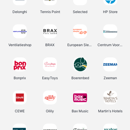
Delonghi
Tennis Point
Selected
HP Store
Ventilatieshop
BRAX
European Sleeper
Centrum Voor Avondonderwijs
Bonprix
EasyToys
Boerenbed
Zeeman
CEWE
Oilily
Bax Music
Martin's Hotels