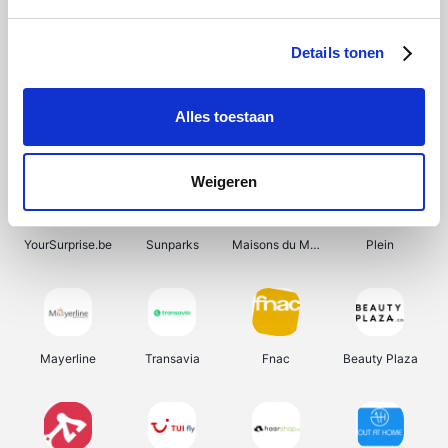
Shein
Bergfreunde
Pazzox
Smartwatchbanden
Details tonen
Alles toestaan
Manutan
Get Your Guide
Wijnbeurs.be
HBM Machines
Weigeren
YourSurprise.be
Sunparks
Maisons du Monde
Plein
Mayerline
Transavia
Fnac
Beauty Plaza