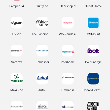
Lampen24
Tuifly.be
Haarshop.nl
Out at Home
Dyson
The Fashion Store
Weekendesk
GSMpunt
Sarenza
Schiesser
Interhome
Bolt Energie
Maxi Zoo
Auto5
Lufthansa
CheapTickets.be