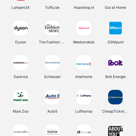
Lampen24
Tuifly.be
Haarshop.nl
Out at Home
Dyson
The Fashion Store
Weekendesk
GSMpunt
Sarenza
Schiesser
Interhome
Bolt Energie
Maxi Zoo
Auto5
Lufthansa
CheapTickets.be