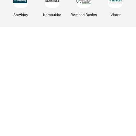
Sawiday
Kambukka
Bamboo Basics
Viator
Deurklinkenshop
Samsonite
Vertbaudet
OTTO Office
Energie.be
Joybuy
Groepen.be
Name It
Albelli.be
Borgerhoff & Lamberigts
Myprotein
JBL