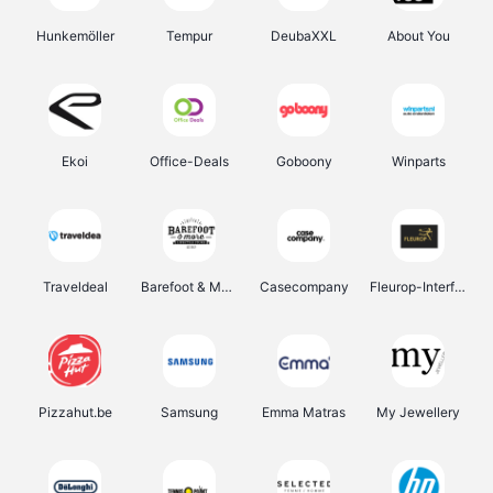
Hunkemöller
Tempur
DeubaXXL
About You
Ekoi
Office-Deals
Goboony
Winparts
Traveldeal
Barefoot & More
Casecompany
Fleurop-Interflora
Pizzahut.be
Samsung
Emma Matras
My Jewellery