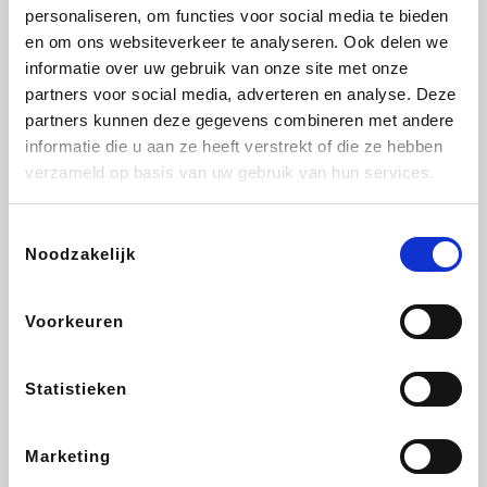
Vidaxl
Lampenlicht.be
Plopsa
Adidas
personaliseren, om functies voor social media te bieden
en om ons websiteverkeer te analyseren. Ook delen we
informatie over uw gebruik van onze site met onze
partners voor social media, adverteren en analyse. Deze
partners kunnen deze gegevens combineren met andere
Hotels.com
All Accor
Medpets.be
Brussels Airlines
informatie die u aan ze heeft verstrekt of die ze hebben
verzameld op basis van uw gebruik van hun services.
Toestemmingsselectie
Noodzakelijk
DectDirect
ZEB
Wondr.Care
Disneyland Paris
Voorkeuren
Wijnvoordeel.be
EuroGifts
Ibood
SupraBazar
Statistieken
Marketing