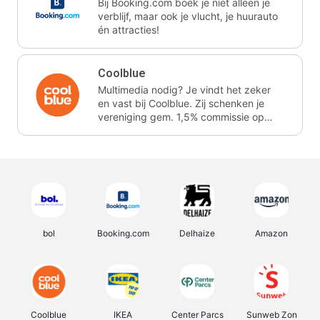
Bij Booking.com boek je niet alleen je
verblijf, maar ook je vlucht, je huurauto
én attracties!
Coolblue
Multimedia nodig? Je vindt het zeker
en vast bij Coolblue. Zij schenken je
vereniging gem. 1,5% commissie op
jouw aankoop.
bol
Booking.com
Delhaize
Amazon
Coolblue
IKEA
Center Parcs
Sunweb Zon