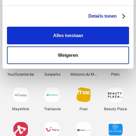
Shein
Bergfreunde
Pazzox
Smartwatchbanden
Details tonen
Alles toestaan
Manutan
Get Your Guide
Wijnbeurs.be
HBM Machines
Weigeren
YourSurprise.be
Sunparks
Maisons du Monde
Plein
Mayerline
Transavia
Fnac
Beauty Plaza