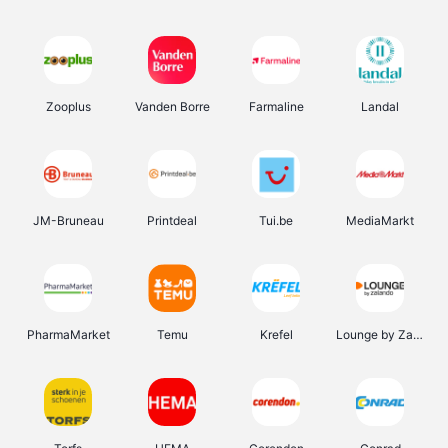
Zooplus
Vanden Borre
Farmaline
Landal
JM-Bruneau
Printdeal
Tui.be
MediaMarkt
PharmaMarket
Temu
Krefel
Lounge by Zalando