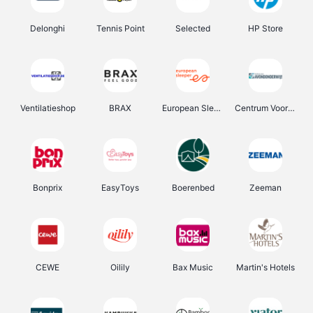
Delonghi
Tennis Point
Selected
HP Store
Ventilatieshop
BRAX
European Sleeper
Centrum Voor Avondonderwijs
Bonprix
EasyToys
Boerenbed
Zeeman
CEWE
Oilily
Bax Music
Martin's Hotels