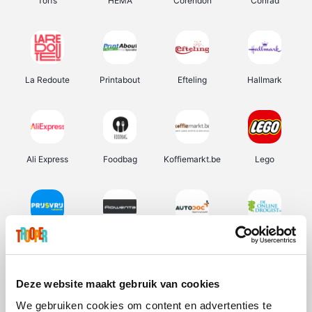
Torfs
HEMA
Corendon
Conrad
La Redoute
Printabout
Efteling
Hallmark
Ali Express
Foodbag
Koffiemarkt.be
Lego
Prijsvrij
Rowenta
Autodoc
De Online Drogist
Deze website maakt gebruik van cookies
We gebruiken cookies om content en advertenties te