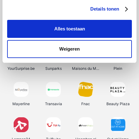
Details tonen
Alles toestaan
Manutan
Get Your Guide
Wijnbeurs.be
HBM Machines
Weigeren
YourSurprise.be
Sunparks
Maisons du Monde
Plein
Mayerline
Transavia
Fnac
Beauty Plaza