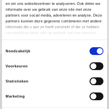
Bij Booking.com boek je niet alleen je
en om ons websiteverkeer te analyseren. Ook delen we
verblijf, maar ook je vlucht, je huurauto
informatie over uw gebruik van onze site met onze
én attracties!
partners voor social media, adverteren en analyse. Deze
partners kunnen deze gegevens combineren met andere
Coolblue
informatie die u aan ze heeft verstrekt of die ze hebben
Multimedia nodig? Je vindt het zeker
verzameld op basis van uw gebruik van hun services.
en vast bij Coolblue. Zij schenken je
vereniging gem. 1,5% commissie op
jouw aankoop.
Toestemmingsselectie
Noodzakelijk
Voorkeuren
Wijnvoordeel.be
EuroGifts
Ibood
SupraBazar
Statistieken
Marketing
Shein
Bergfreunde
Pazzox
Smartwatchbanden