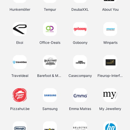
Hunkemöller
Tempur
DeubaXXL
About You
Ekoi
Office-Deals
Goboony
Winparts
Traveldeal
Barefoot & More
Casecompany
Fleurop-Interflora
Pizzahut.be
Samsung
Emma Matras
My Jewellery