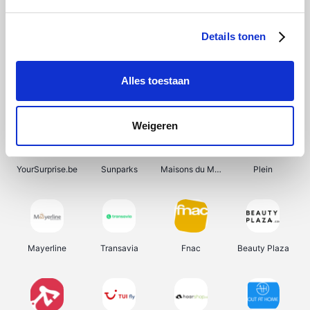
Shein
Bergfreunde
Pazzox
Smartwatchbanden
Details tonen
Alles toestaan
Manutan
Get Your Guide
Wijnbeurs.be
HBM Machines
Weigeren
YourSurprise.be
Sunparks
Maisons du Monde
Plein
Mayerline
Transavia
Fnac
Beauty Plaza