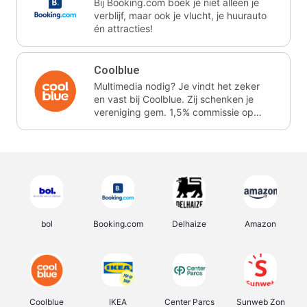
Bij Booking.com boek je niet alleen je
verblijf, maar ook je vlucht, je huurauto
én attracties!
Coolblue
Multimedia nodig? Je vindt het zeker
en vast bij Coolblue. Zij schenken je
vereniging gem. 1,5% commissie op
jouw aankoop.
bol
Booking.com
Delhaize
Amazon
Coolblue
IKEA
Center Parcs
Sunweb Zon