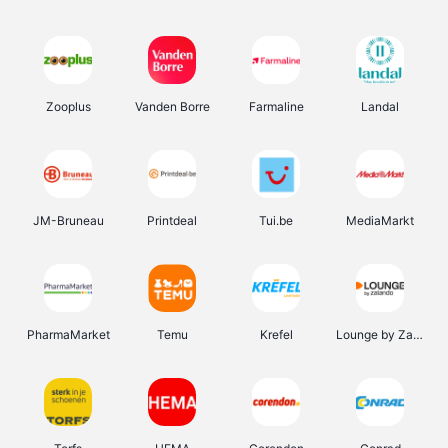
Zooplus
Vanden Borre
Farmaline
Landal
JM-Bruneau
Printdeal
Tui.be
MediaMarkt
PharmaMarket
Temu
Krefel
Lounge by Zalando