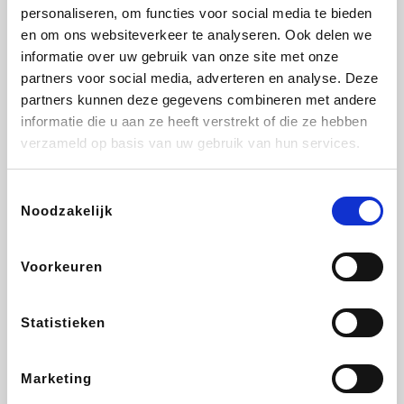
Vidaxl
Lampenlicht.be
Plopsa
Adidas
personaliseren, om functies voor social media te bieden
en om ons websiteverkeer te analyseren. Ook delen we
informatie over uw gebruik van onze site met onze
partners voor social media, adverteren en analyse. Deze
partners kunnen deze gegevens combineren met andere
Hotels.com
All Accor
Medpets.be
Brussels Airlines
informatie die u aan ze heeft verstrekt of die ze hebben
verzameld op basis van uw gebruik van hun services.
Toestemmingsselectie
Noodzakelijk
DectDirect
ZEB
Wondr.Care
Disneyland Paris
Voorkeuren
Wijnvoordeel.be
EuroGifts
Ibood
SupraBazar
Statistieken
Marketing