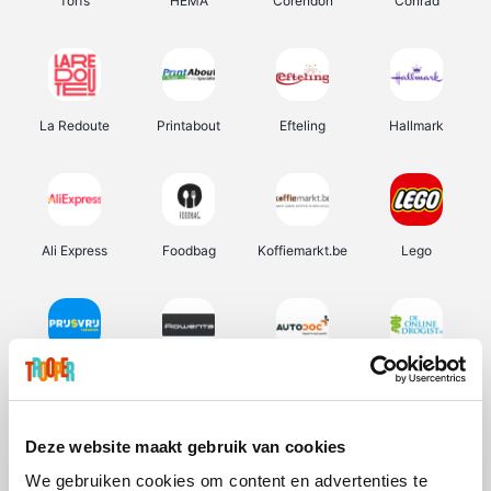
Torfs
HEMA
Corendon
Conrad
La Redoute
Printabout
Efteling
Hallmark
Ali Express
Foodbag
Koffiemarkt.be
Lego
Prijsvrij
Rowenta
Autodoc
De Online Drogist
Deze website maakt gebruik van cookies
We gebruiken cookies om content en advertenties te