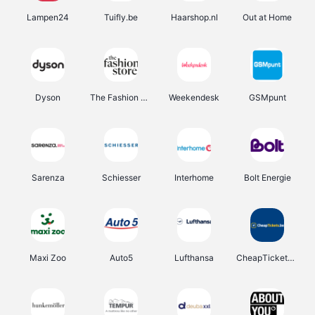
Lampen24
Tuifly.be
Haarshop.nl
Out at Home
Dyson
The Fashion Store
Weekendesk
GSMpunt
Sarenza
Schiesser
Interhome
Bolt Energie
Maxi Zoo
Auto5
Lufthansa
CheapTickets.be