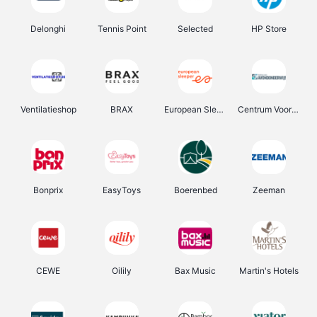
Delonghi
Tennis Point
Selected
HP Store
Ventilatieshop
BRAX
European Sleeper
Centrum Voor Avondonderwijs
Bonprix
EasyToys
Boerenbed
Zeeman
CEWE
Oilily
Bax Music
Martin's Hotels