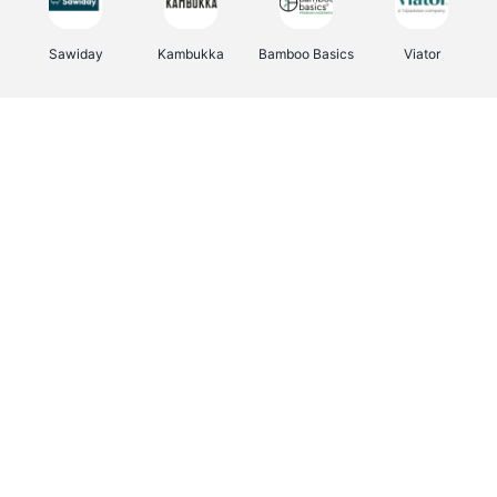
Sawiday
Kambukka
Bamboo Basics
Viator
Deurklinkenshop
Samsonite
Vertbaudet
OTTO Office
Energie.be
Joybuy
Groepen.be
Name It
Albelli.be
Borgerhoff & Lamberigts
Myprotein
JBL