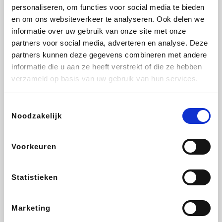
Vidaxl
Lampenlicht.be
Plopsa
Adidas
personaliseren, om functies voor social media te bieden
en om ons websiteverkeer te analyseren. Ook delen we
informatie over uw gebruik van onze site met onze
partners voor social media, adverteren en analyse. Deze
partners kunnen deze gegevens combineren met andere
Hotels.com
All Accor
Medpets.be
Brussels Airlines
informatie die u aan ze heeft verstrekt of die ze hebben
verzameld op basis van uw gebruik van hun services.
Toestemmingsselectie
Noodzakelijk
DectDirect
ZEB
Wondr.Care
Disneyland Paris
Voorkeuren
Wijnvoordeel.be
EuroGifts
Ibood
SupraBazar
Statistieken
Marketing