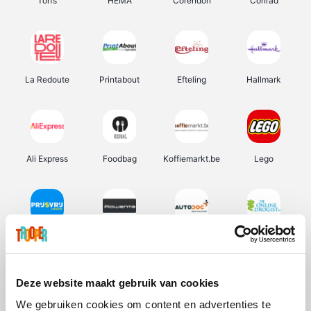
Torfs
HEMA
Corendon
Conrad
La Redoute
Printabout
Efteling
Hallmark
Ali Express
Foodbag
Koffiemarkt.be
Lego
Prijsvrij
Rowenta
Autodoc
De Online Drogist
Deze website maakt gebruik van cookies
We gebruiken cookies om content en advertenties te