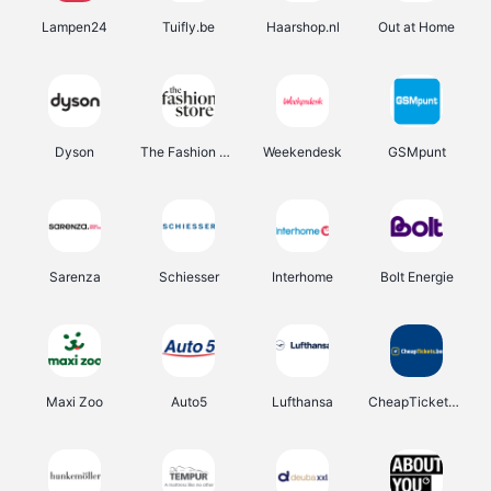
Lampen24
Tuifly.be
Haarshop.nl
Out at Home
Dyson
The Fashion Store
Weekendesk
GSMpunt
Sarenza
Schiesser
Interhome
Bolt Energie
Maxi Zoo
Auto5
Lufthansa
CheapTickets.be