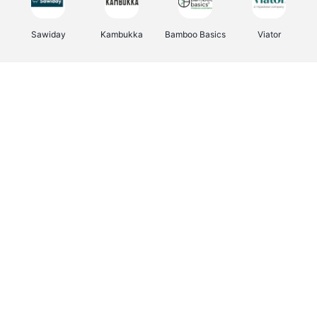
Sawiday
Kambukka
Bamboo Basics
Viator
Deurklinkenshop
Samsonite
Vertbaudet
OTTO Office
Energie.be
Joybuy
Groepen.be
Name It
Albelli.be
Borgerhoff & Lamberigts
Myprotein
JBL