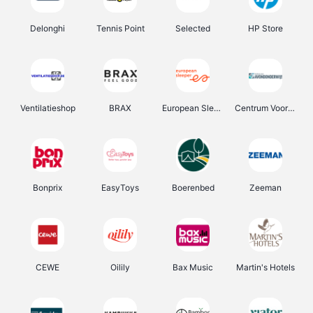
Delonghi
Tennis Point
Selected
HP Store
Ventilatieshop
BRAX
European Sleeper
Centrum Voor Avondonderwijs
Bonprix
EasyToys
Boerenbed
Zeeman
CEWE
Oilily
Bax Music
Martin's Hotels