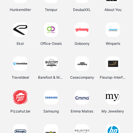
Hunkemöller
Tempur
DeubaXXL
About You
Ekoi
Office-Deals
Goboony
Winparts
Traveldeal
Barefoot & More
Casecompany
Fleurop-Interflora
Pizzahut.be
Samsung
Emma Matras
My Jewellery