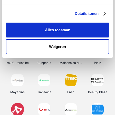
Shein
Bergfreunde
Pazzox
Smartwatchbanden
Details tonen
Alles toestaan
Manutan
Get Your Guide
Wijnbeurs.be
HBM Machines
Weigeren
YourSurprise.be
Sunparks
Maisons du Monde
Plein
Mayerline
Transavia
Fnac
Beauty Plaza