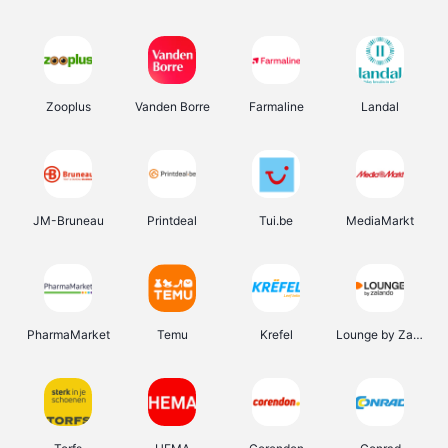
Zooplus
Vanden Borre
Farmaline
Landal
JM-Bruneau
Printdeal
Tui.be
MediaMarkt
PharmaMarket
Temu
Krefel
Lounge by Zalando