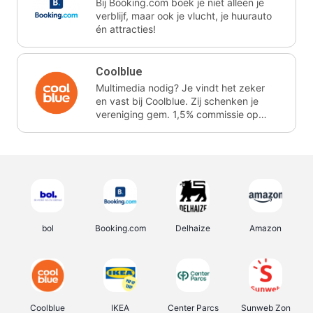
Bij Booking.com boek je niet alleen je
verblijf, maar ook je vlucht, je huurauto
én attracties!
Coolblue
Multimedia nodig? Je vindt het zeker
en vast bij Coolblue. Zij schenken je
vereniging gem. 1,5% commissie op
jouw aankoop.
bol
Booking.com
Delhaize
Amazon
Coolblue
IKEA
Center Parcs
Sunweb Zon