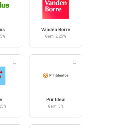
us
Vanden Borre
.5
%
Gem.
2.25
%
be
Printdeal
25
%
Gem.
3
%