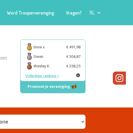
NL
Word Troopervereniging
Vragen?
tinne v.
€ 491,98
Gwen
€ 304,87
arom
Wesley K.
€ 258,25
Volledige ranking
>
Promoot je vereniging