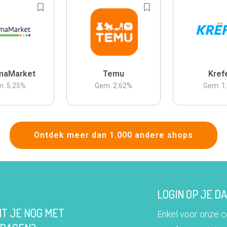
maMarket
Temu
Kref
m.
5.25
%
Gem.
2.62
%
Gem.
1
Ontdek meer dan 1.000 andere shops
LOGIN OP JE 
IT JE NOG MET
Enkel voor onze 