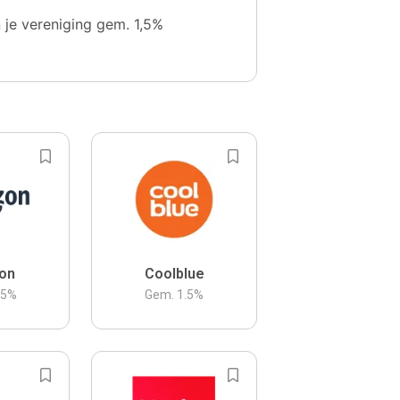
n je vereniging gem. 1,5%
on
Coolblue
.5
%
Gem.
1.5
%