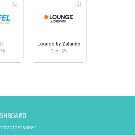
el
Lounge by Zalando
.1
%
Gem.
2
%
DASHBOARD
contactpersonen