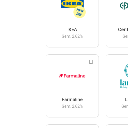
IKEA
Cent
Gem.
2.62
%
Ge
Farmaline
L
Gem.
2.62
%
Ge