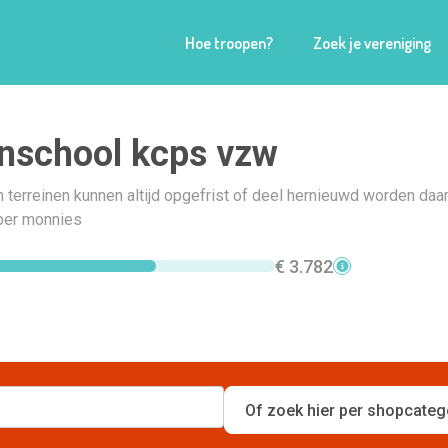
Hoe troopen?
Zoek je vereniging
nschool kcps vzw
 terreinen kunnen altijd opgefrist of deel hernieuwd worden da
oper monnies
€ 3.782