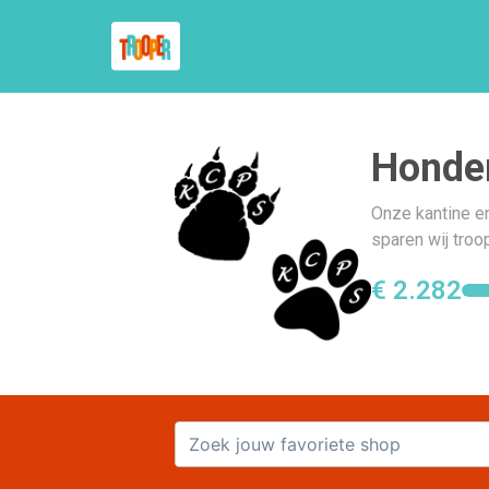
Honde
Onze kantine en
sparen wij tro
€ 2.282