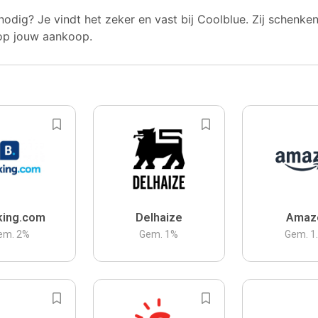
nodig? Je vindt het zeker en vast bij Coolblue. Zij schenke
op jouw aankoop.
king.com
Delhaize
Amaz
em.
2
%
Gem.
1
%
Gem.
1