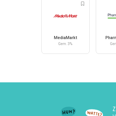
MediaMarkt
Phar
Gem.
3
%
Ge
Z