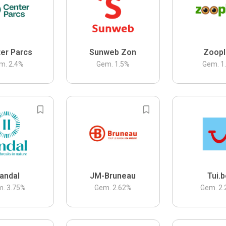
er Parcs
Sunweb Zon
Zoopl
m.
2.4
%
Gem.
1.5
%
Gem.
1
andal
JM-Bruneau
Tui.
m.
3.75
%
Gem.
2.62
%
Gem.
2.