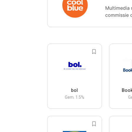
Multimedia 
commissie 
bol
Boo
Gem.
1.5
%
G