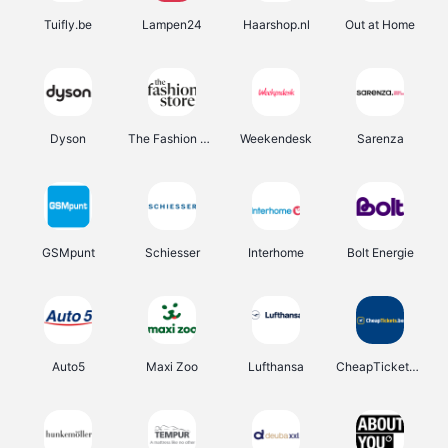
Tuifly.be
Lampen24
Haarshop.nl
Out at Home
Dyson
The Fashion Store
Weekendesk
Sarenza
GSMpunt
Schiesser
Interhome
Bolt Energie
Auto5
Maxi Zoo
Lufthansa
CheapTickets.be