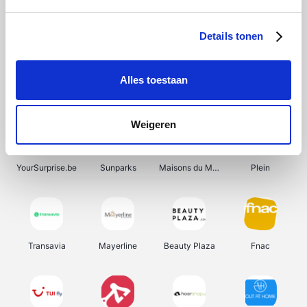
Shein
Get Your Guide
Bergfreunde
Pazzox
Details tonen
Alles toestaan
Smartwatchbanden
Manutan
Wijnbeurs.be
HBM Machines
Weigeren
YourSurprise.be
Sunparks
Maisons du Monde
Plein
Transavia
Mayerline
Beauty Plaza
Fnac