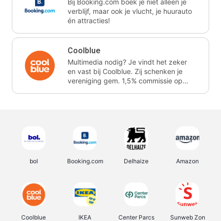
Bij Booking.com boek je niet alleen je
verblijf, maar ook je vlucht, je huurauto
én attracties!
Coolblue
Multimedia nodig? Je vindt het zeker
en vast bij Coolblue. Zij schenken je
vereniging gem. 1,5% commissie op
jouw aankoop.
bol
Booking.com
Delhaize
Amazon
Coolblue
IKEA
Center Parcs
Sunweb Zon