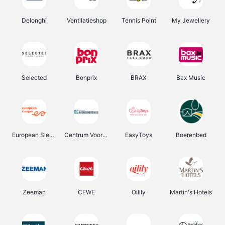
Delonghi
Ventilatieshop
Tennis Point
My Jewellery
Selected
Bonprix
BRAX
Bax Music
European Sleeper
Centrum Voor Avondonderwijs
EasyToys
Boerenbed
Zeeman
CEWE
Oilily
Martin's Hotels