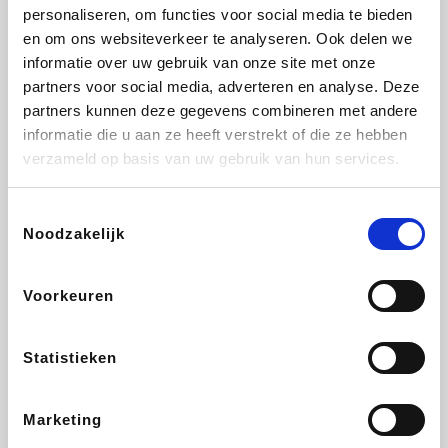
Vidaxl
Plopsa
Lampenlicht.be
Adidas
personaliseren, om functies voor social media te bieden
en om ons websiteverkeer te analyseren. Ook delen we
informatie over uw gebruik van onze site met onze
partners voor social media, adverteren en analyse. Deze
partners kunnen deze gegevens combineren met andere
Hotels.com
All Accor
Brussels Airlines
Medpets.be
informatie die u aan ze heeft verstrekt of die ze hebben
verzameld op basis van uw gebruik van hun services.
Toestemmingsselectie
Noodzakelijk
DectDirect
Wijnvoordeel.be
Wondr.Care
ZEB
Voorkeuren
Disneyland Paris
EuroGifts
Ibood
SupraBazar
Statistieken
Marketing