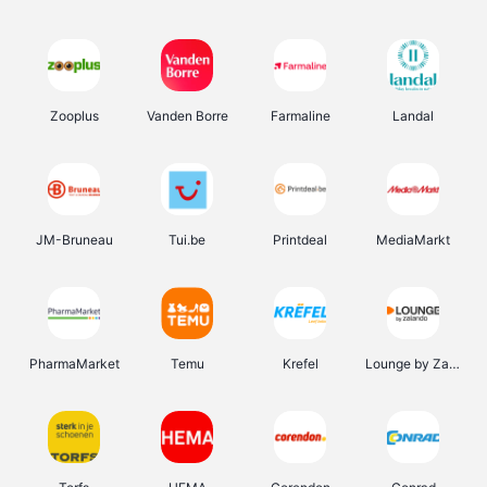
Zooplus
Vanden Borre
Farmaline
Landal
JM-Bruneau
Tui.be
Printdeal
MediaMarkt
PharmaMarket
Temu
Krefel
Lounge by Zalando