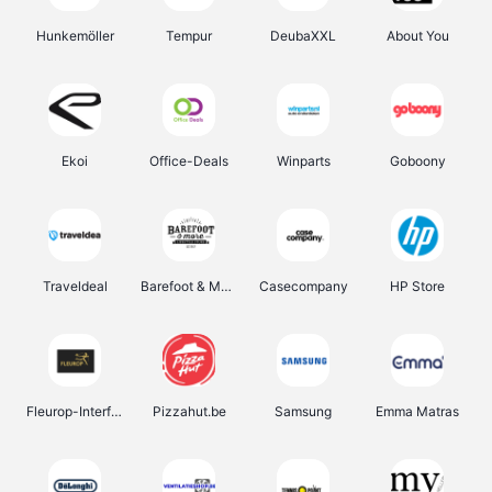
Hunkemöller
Tempur
DeubaXXL
About You
Ekoi
Office-Deals
Winparts
Goboony
Traveldeal
Barefoot & More
Casecompany
HP Store
Fleurop-Interflora
Pizzahut.be
Samsung
Emma Matras