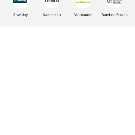
Sawiday
Kambukka
Vertbaudet
Bamboo Basics
Viator
Deurklinkenshop
Samsonite
OTTO Office
Energie.be
Groepen.be
Name It
Albelli.be
Joybuy
Borgerhoff & Lamberigts
Myprotein
JBL