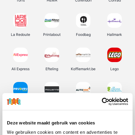
Torfs
HEMA
Corendon
Conrad
La Redoute
Printabout
Foodbag
Hallmark
Ali Express
Efteling
Koffiemarkt.be
Lego
Prijsvrij
Rowenta
Autodoc
De Online Drogist
Deze website maakt gebruik van cookies
We gebruiken cookies om content en advertenties te