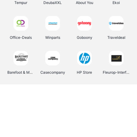
Tempur
DeubaXXL
About You
Ekoi
Office-Deals
Winparts
Goboony
Traveldeal
Barefoot & More
Casecompany
HP Store
Fleurop-Interflora
Pizzahut.be
Samsung
Emma Matras
Delonghi