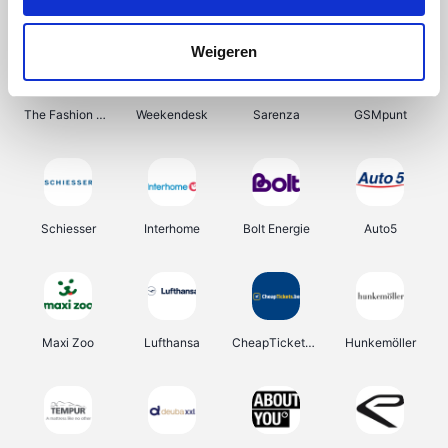
Lampen24
Haarshop.nl
Out at Home
Dyson
Weigeren
The Fashion Store
Weekendesk
Sarenza
GSMpunt
Schiesser
Interhome
Bolt Energie
Auto5
Maxi Zoo
Lufthansa
CheapTickets.be
Hunkemöller