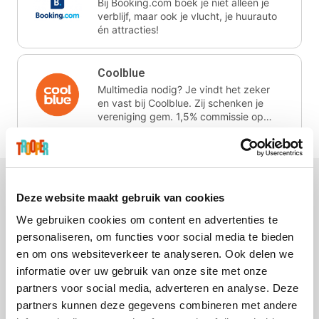
Bij Booking.com boek je niet alleen je
verblijf, maar ook je vlucht, je huurauto
én attracties!
Coolblue
Multimedia nodig? Je vindt het zeker
en vast bij Coolblue. Zij schenken je
vereniging gem. 1,5% commissie op
jouw aankoop.
Deze website maakt gebruik van cookies
We gebruiken cookies om content en advertenties te
EuroGifts
Ibood
SupraBazar
Shein
personaliseren, om functies voor social media te bieden
en om ons websiteverkeer te analyseren. Ook delen we
informatie over uw gebruik van onze site met onze
partners voor social media, adverteren en analyse. Deze
partners kunnen deze gegevens combineren met andere
Get Your Guide
Bergfreunde
Pazzox
Smartwatchbanden