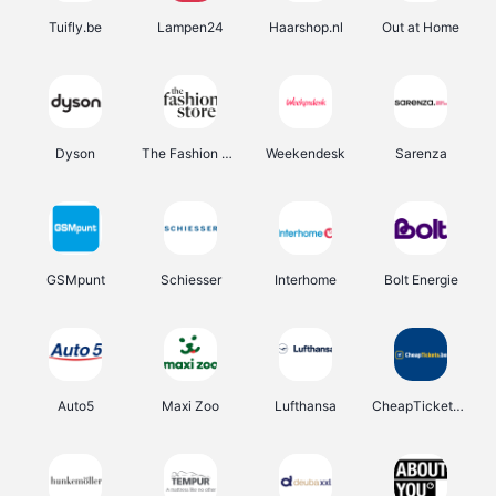
Tuifly.be
Lampen24
Haarshop.nl
Out at Home
Dyson
The Fashion Store
Weekendesk
Sarenza
GSMpunt
Schiesser
Interhome
Bolt Energie
Auto5
Maxi Zoo
Lufthansa
CheapTickets.be