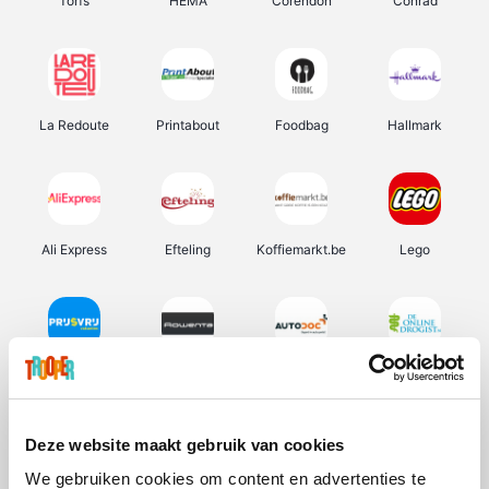
Torfs
HEMA
Corendon
Conrad
La Redoute
Printabout
Foodbag
Hallmark
Ali Express
Efteling
Koffiemarkt.be
Lego
Prijsvrij
Rowenta
Autodoc
De Online Drogist
Deze website maakt gebruik van cookies
We gebruiken cookies om content en advertenties te