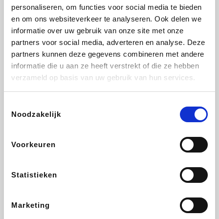
Vidaxl
Plopsa
Lampenlicht.be
Adidas
personaliseren, om functies voor social media te bieden
en om ons websiteverkeer te analyseren. Ook delen we
informatie over uw gebruik van onze site met onze
partners voor social media, adverteren en analyse. Deze
partners kunnen deze gegevens combineren met andere
Hotels.com
All Accor
Brussels Airlines
Medpets.be
informatie die u aan ze heeft verstrekt of die ze hebben
verzameld op basis van uw gebruik van hun services.
Toestemmingsselectie
Noodzakelijk
DectDirect
Wijnvoordeel.be
Wondr.Care
ZEB
Voorkeuren
Disneyland Paris
EuroGifts
Ibood
SupraBazar
Statistieken
Marketing