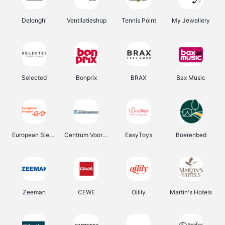
Delonghi
Ventilatieshop
Tennis Point
My Jewellery
Selected
Bonprix
BRAX
Bax Music
European Sleeper
Centrum Voor Avondonderwijs
EasyToys
Boerenbed
Zeeman
CEWE
Oilily
Martin's Hotels