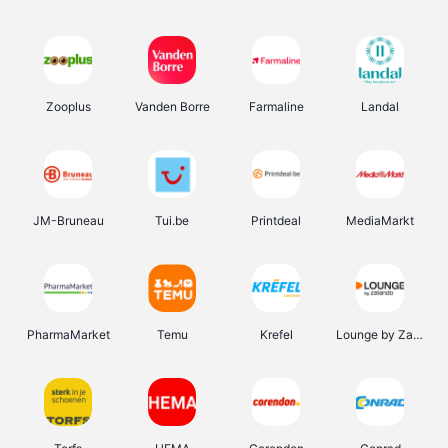
Zooplus
Vanden Borre
Farmaline
Landal
JM-Bruneau
Tui.be
Printdeal
MediaMarkt
PharmaMarket
Temu
Krefel
Lounge by Zalando