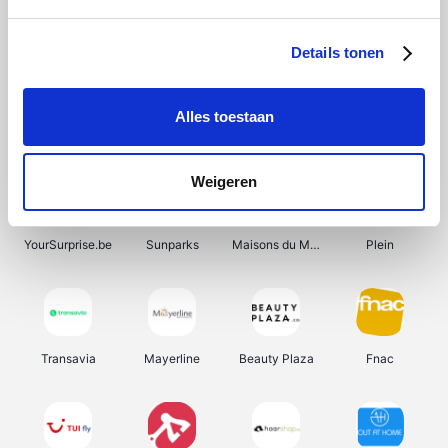
Shein
Get Your Guide
Bergfreunde
Pazzox
Details tonen
Alles toestaan
Smartwatchbanden
Manutan
Wijnbeurs.be
HBM Machines
Weigeren
YourSurprise.be
Sunparks
Maisons du Monde
Plein
Transavia
Mayerline
Beauty Plaza
Fnac