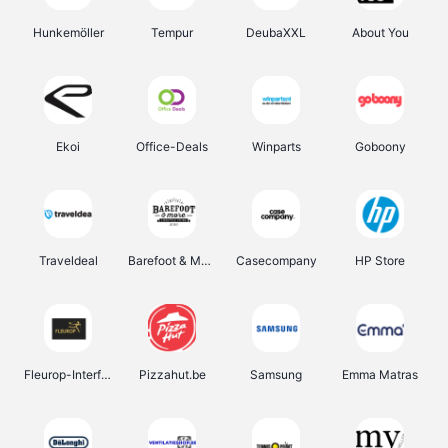
Hunkemöller
Tempur
DeubaXXL
About You
Ekoi
Office-Deals
Winparts
Goboony
Traveldeal
Barefoot & More
Casecompany
HP Store
Fleurop-Interflora
Pizzahut.be
Samsung
Emma Matras