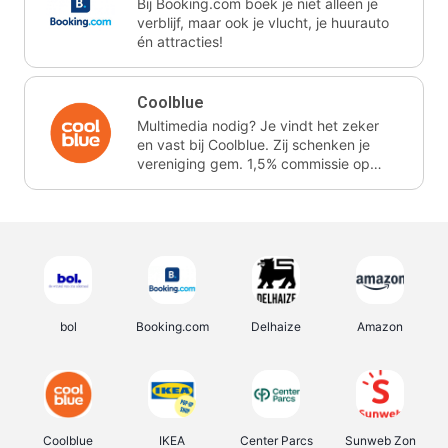
Bij Booking.com boek je niet alleen je
verblijf, maar ook je vlucht, je huurauto
én attracties!
Coolblue
Multimedia nodig? Je vindt het zeker
en vast bij Coolblue. Zij schenken je
vereniging gem. 1,5% commissie op
jouw aankoop.
bol
Booking.com
Delhaize
Amazon
Coolblue
IKEA
Center Parcs
Sunweb Zon