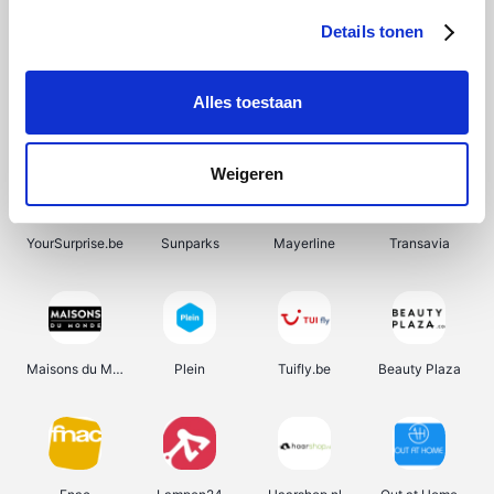
Details tonen
Alles toestaan
Pazzox
Wijnbeurs.be
Manutan
HBM Machines
Weigeren
YourSurprise.be
Sunparks
Mayerline
Transavia
Maisons du Monde
Plein
Tuifly.be
Beauty Plaza