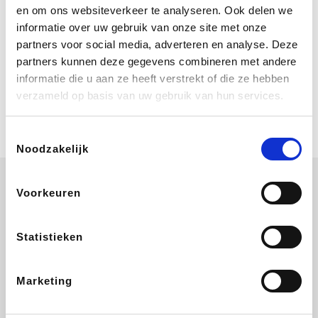
Geniet van eindeloze zomerdagen bij
en om ons websiteverkeer te analyseren. Ook delen we
Center Parcs. Boek nu je verblijf vanaf
informatie over uw gebruik van onze site met onze
€ 460 voor een 4 persoons Comfort
cottage voor 3 nachten. Ze schenken
partners voor social media, adverteren en analyse. Deze
je vereniging gem. 2,4% commissie.
partners kunnen deze gegevens combineren met andere
Coolblue
informatie die u aan ze heeft verstrekt of die ze hebben
Multimedia nodig? Je vindt het zeker
verzameld op basis van uw gebruik van hun services.
en vast bij Coolblue. Zij schenken je
vereniging gem. 1,5% commissie op
jouw aankoop.
Toestemmingsselectie
Noodzakelijk
Voorkeuren
ZEB
Get Your Guide
EuroGifts
Ibood
Statistieken
Marketing
Shein
Bergfreunde
SupraBazar
Smartwatchbanden