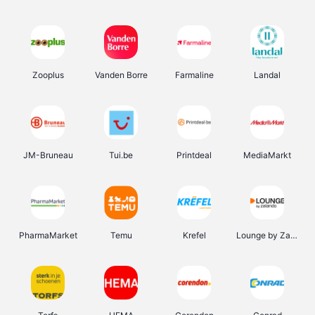
Zooplus
Vanden Borre
Farmaline
Landal
JM-Bruneau
Tui.be
Printdeal
MediaMarkt
PharmaMarket
Temu
Krefel
Lounge by Zalando