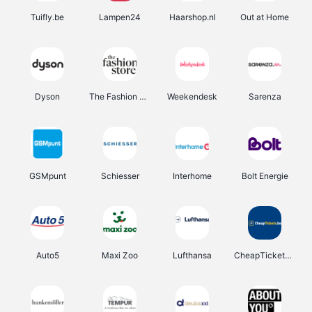
Tuifly.be
Lampen24
Haarshop.nl
Out at Home
Dyson
The Fashion Store
Weekendesk
Sarenza
GSMpunt
Schiesser
Interhome
Bolt Energie
Auto5
Maxi Zoo
Lufthansa
CheapTickets.be