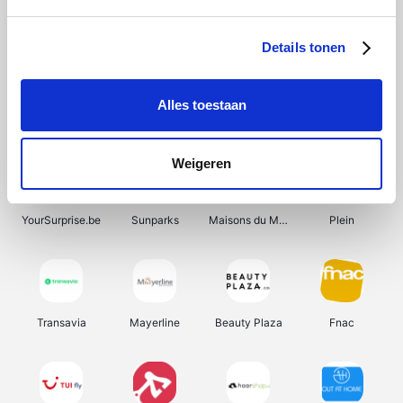
Shein
Get Your Guide
Bergfreunde
Pazzox
Details tonen
Alles toestaan
Smartwatchbanden
Manutan
Wijnbeurs.be
HBM Machines
Weigeren
YourSurprise.be
Sunparks
Maisons du Monde
Plein
Transavia
Mayerline
Beauty Plaza
Fnac