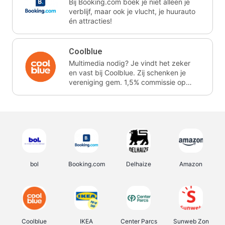
Bij Booking.com boek je niet alleen je
verblijf, maar ook je vlucht, je huurauto
én attracties!
Coolblue
Multimedia nodig? Je vindt het zeker
en vast bij Coolblue. Zij schenken je
vereniging gem. 1,5% commissie op
jouw aankoop.
bol
Booking.com
Delhaize
Amazon
Coolblue
IKEA
Center Parcs
Sunweb Zon