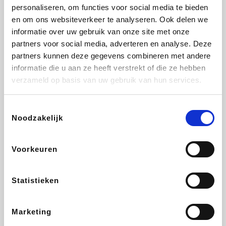
Vidaxl
Plopsa
Lampenlicht.be
Adidas
personaliseren, om functies voor social media te bieden
en om ons websiteverkeer te analyseren. Ook delen we
informatie over uw gebruik van onze site met onze
partners voor social media, adverteren en analyse. Deze
partners kunnen deze gegevens combineren met andere
Hotels.com
All Accor
Brussels Airlines
Medpets.be
informatie die u aan ze heeft verstrekt of die ze hebben
verzameld op basis van uw gebruik van hun services.
Toestemmingsselectie
Noodzakelijk
DectDirect
Wijnvoordeel.be
Wondr.Care
ZEB
Voorkeuren
Disneyland Paris
EuroGifts
Ibood
SupraBazar
Statistieken
Marketing