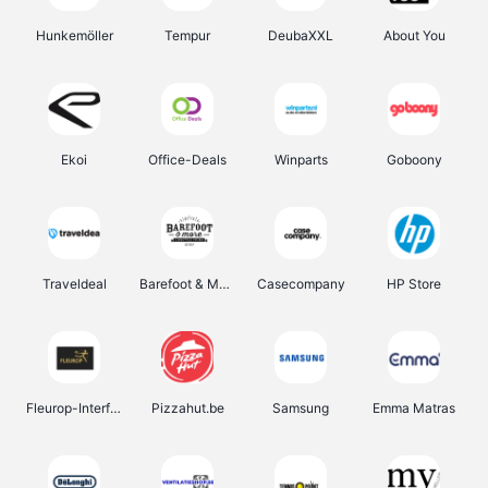
Hunkemöller
Tempur
DeubaXXL
About You
Ekoi
Office-Deals
Winparts
Goboony
Traveldeal
Barefoot & More
Casecompany
HP Store
Fleurop-Interflora
Pizzahut.be
Samsung
Emma Matras