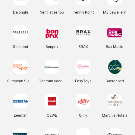
Delonghi
Ventilatieshop
Tennis Point
My Jewellery
Selected
Bonprix
BRAX
Bax Music
European Sleeper
Centrum Voor Avondonderwijs
EasyToys
Boerenbed
Zeeman
CEWE
Oilily
Martin's Hotels