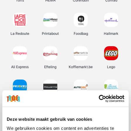
Torfs
HEMA
Corendon
Conrad
La Redoute
Printabout
Foodbag
Hallmark
Ali Express
Efteling
Koffiemarkt.be
Lego
Prijsvrij
Rowenta
Autodoc
De Online Drogist
Deze website maakt gebruik van cookies
We gebruiken cookies om content en advertenties te