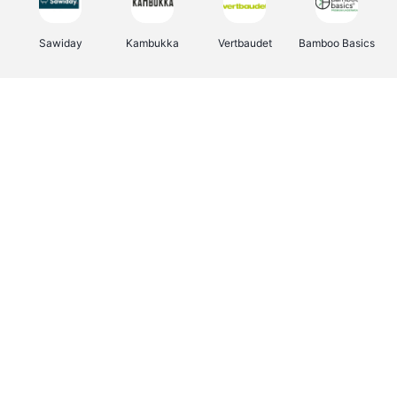
Sawiday
Kambukka
Vertbaudet
Bamboo Basics
Viator
Deurklinkenshop
Samsonite
OTTO Office
Energie.be
Groepen.be
Name It
Albelli.be
Joybuy
Borgerhoff & Lamberigts
Myprotein
JBL