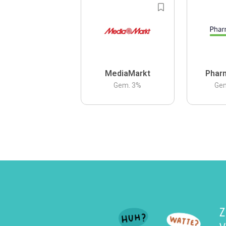
MediaMarkt
Phar
Gem.
3
%
Ge
Z