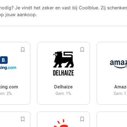
nodig? Je vindt het zeker en vast bij Coolblue. Zij schenke
op jouw aankoop.
king.com
Delhaize
Amaz
em.
2
%
Gem.
1
%
Gem.
1