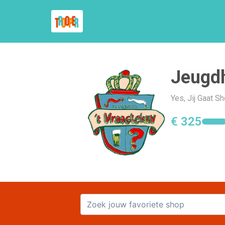
Jeugdh
Yes, Jij Gaat S
€ 325