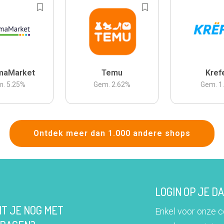
maMarket
Temu
Kref
m.
5.25
%
Gem.
2.62
%
Gem.
1
Ontdek meer dan 1.000 andere shops
LOGIN OP JE 
IT JE NOG MET
Enkel voor onze 