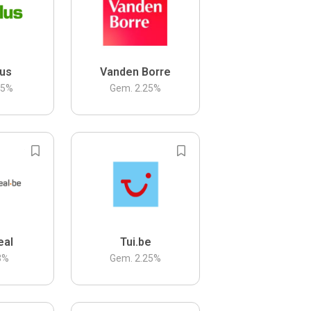
us
Vanden Borre
.5
%
Gem.
2.25
%
eal
Tui.be
3
%
Gem.
2.25
%