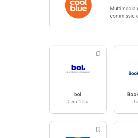
Multimedia 
commissie 
bol
Boo
Gem.
1.5
%
G