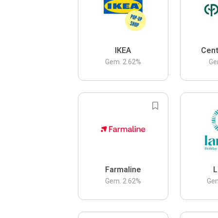
IKEA
Cent
Gem.
2.62
%
Ge
Farmaline
L
Gem.
2.62
%
Ge