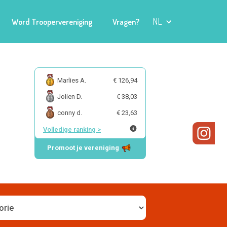
NL
Word Troopervereniging
Vragen?
Marlies A.
€ 126,94
Jolien D.
€ 38,03
conny d.
€ 23,63
Volledige ranking
>
Promoot je vereniging