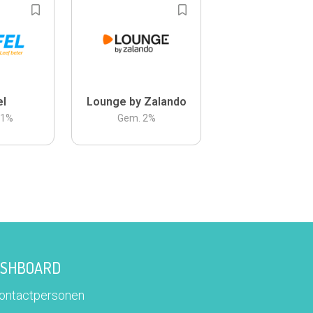
el
Lounge by Zalando
.1
%
Gem.
2
%
DASHBOARD
contactpersonen