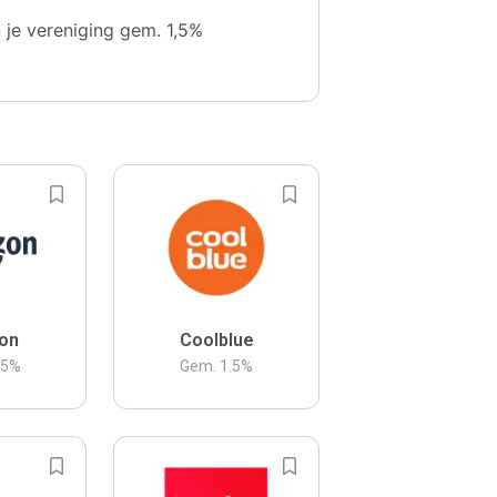
n je vereniging gem. 1,5%
on
Coolblue
.5
%
Gem.
1.5
%