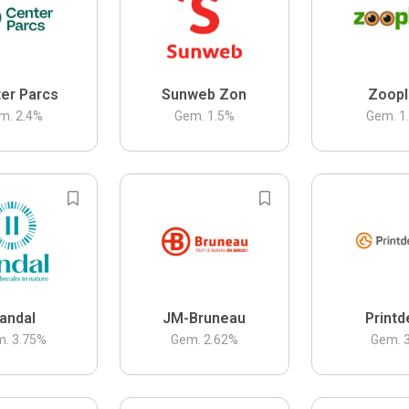
er Parcs
Sunweb Zon
Zoopl
m.
2.4
%
Gem.
1.5
%
Gem.
1
andal
JM-Bruneau
Printd
m.
3.75
%
Gem.
2.62
%
Gem.