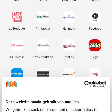
Torfs
HEMA
Corendon
Conrad
La Redoute
Printabout
Hallmark
Foodbag
Ali Express
Koffiemarkt.be
Efteling
Lego
Prijsvrij
Rowenta
Autodoc
Vidaxl
Deze website maakt gebruik van cookies
We gebruiken cookies om content en advertenties te