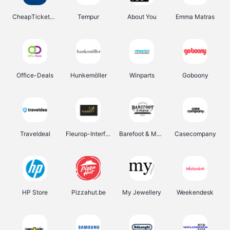
CheapTickets.be
Tempur
About You
Emma Matras
Office-Deals
Hunkemöller
Winparts
Goboony
Traveldeal
Fleurop-Interflora
Barefoot & More
Casecompany
HP Store
Pizzahut.be
My Jewellery
Weekendesk