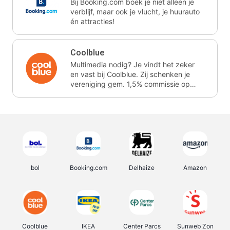
Bij Booking.com boek je niet alleen je
verblijf, maar ook je vlucht, je huurauto
én attracties!
Coolblue
Multimedia nodig? Je vindt het zeker
en vast bij Coolblue. Zij schenken je
vereniging gem. 1,5% commissie op
jouw aankoop.
bol
Booking.com
Delhaize
Amazon
Coolblue
IKEA
Center Parcs
Sunweb Zon