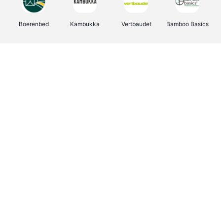
Boerenbed
Kambukka
Vertbaudet
Bamboo Basics
Viator
Deurklinkenshop
Joybuy
OTTO Office
Groepen.be
Shop like you Give A Damn
Expedia.be
Borgerhoff & Lamberigts
Myprotein
Albelli.be
Martin's Hotels
Name It