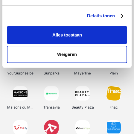
Shein
Bergfreunde
SupraBazar
Smartwatchbanden
Details tonen
Alles toestaan
Manutan
Pazzox
Wijnbeurs.be
HBM Machines
Weigeren
YourSurprise.be
Sunparks
Mayerline
Plein
Maisons du Monde
Transavia
Beauty Plaza
Fnac