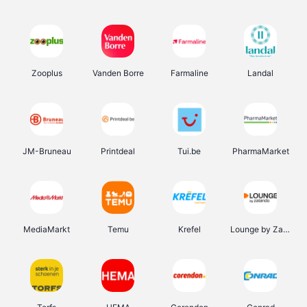
Zooplus
Vanden Borre
Farmaline
Landal
JM-Bruneau
Printdeal
Tui.be
PharmaMarket
MediaMarkt
Temu
Krefel
Lounge by Zalando