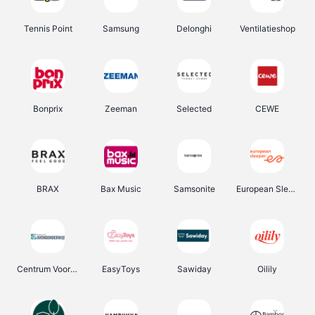
Tennis Point
Samsung
Delonghi
Ventilatieshop
Bonprix
Zeeman
Selected
CEWE
BRAX
Bax Music
Samsonite
European Sleeper
Centrum Voor Avondonderwijs
EasyToys
Sawiday
Oilily