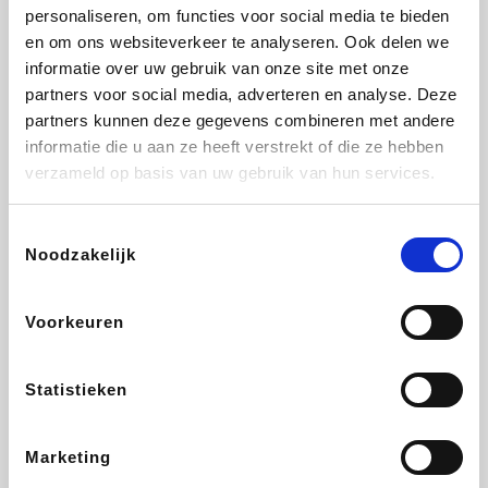
Lampenlicht.be
De Online Drogist
Hotels.com
Adidas
personaliseren, om functies voor social media te bieden
en om ons websiteverkeer te analyseren. Ook delen we
informatie over uw gebruik van onze site met onze
partners voor social media, adverteren en analyse. Deze
partners kunnen deze gegevens combineren met andere
Plopsa
DectDirect
Medpets.be
All Accor
informatie die u aan ze heeft verstrekt of die ze hebben
verzameld op basis van uw gebruik van hun services.
Toestemmingsselectie
Noodzakelijk
Brussels Airlines
Wondr.Care
Wijnvoordeel.be
Disneyland Paris
Voorkeuren
EuroGifts
ZEB
Ibood
Get Your Guide
Statistieken
Marketing