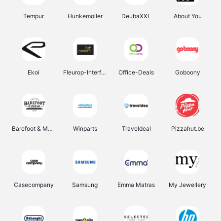
Tempur
Hunkemöller
DeubaXXL
About You
Ekoi
Fleurop-Interflora
Office-Deals
Goboony
Barefoot & More
Winparts
Traveldeal
Pizzahut.be
Casecompany
Samsung
Emma Matras
My Jewellery