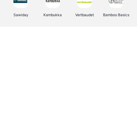
Sawiday
Kambukka
Vertbaudet
Bamboo Basics
Viator
Deurklinkenshop
Samsonite
Joybuy
OTTO Office
Energie.be
Groepen.be
Name It
Borgerhoff & Lamberigts
Myprotein
Albelli.be
JBL