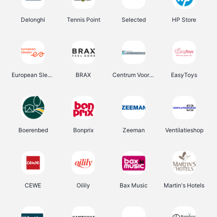
Delonghi
Tennis Point
Selected
HP Store
European Sleeper
BRAX
Centrum Voor Avondonderwijs
EasyToys
Boerenbed
Bonprix
Zeeman
Ventilatieshop
CEWE
Oilily
Bax Music
Martin's Hotels