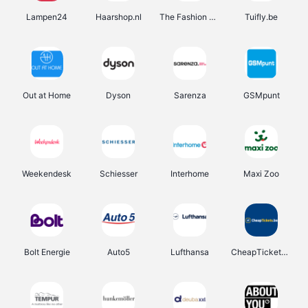
Lampen24
Haarshop.nl
The Fashion Store
Tuifly.be
Out at Home
Dyson
Sarenza
GSMpunt
Weekendesk
Schiesser
Interhome
Maxi Zoo
Bolt Energie
Auto5
Lufthansa
CheapTickets.be