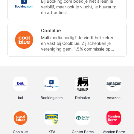
Bij Booking.com boek je niet alleen je
verblijf, maar ook je vlucht, je huurauto
én attracties!
Coolblue
Multimedia nodig? Je vindt het zeker
en vast bij Coolblue. Zij schenken je
vereniging gem. 1,5% commissie op
jouw aankoop.
bol
Booking.com
Delhaize
Amazon
Coolblue
IKEA
Center Parcs
Vanden Borre