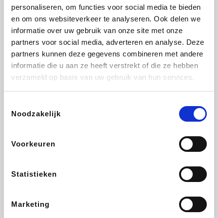
Vidaxl
Lampenlicht.be
Plopsa
Brussels Airlines
personaliseren, om functies voor social media te bieden
en om ons websiteverkeer te analyseren. Ook delen we
informatie over uw gebruik van onze site met onze
partners voor social media, adverteren en analyse. Deze
partners kunnen deze gegevens combineren met andere
All Accor
Adidas
Hotels.com
Medpets.be
informatie die u aan ze heeft verstrekt of die ze hebben
verzameld op basis van uw gebruik van hun services.
Toestemmingsselectie
Noodzakelijk
DectDirect
ZEB
Wondr.Care
Disneyland Paris
Voorkeuren
Ibood
EuroGifts
Wijnvoordeel.be
SupraBazar
Statistieken
Marketing