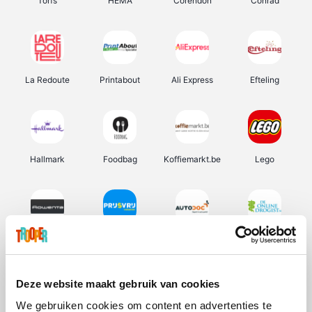
Torfs
HEMA
Corendon
Conrad
La Redoute
Printabout
Ali Express
Efteling
Hallmark
Foodbag
Koffiemarkt.be
Lego
Rowenta
Prijsvrij
Autodoc
De Online Drogist
Deze website maakt gebruik van cookies
We gebruiken cookies om content en advertenties te