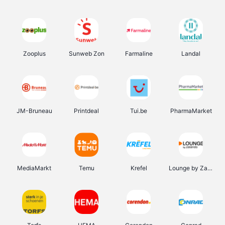
Zooplus
Sunweb Zon
Farmaline
Landal
JM-Bruneau
Printdeal
Tui.be
PharmaMarket
MediaMarkt
Temu
Krefel
Lounge by Zalando