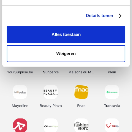
Bergfreunde
Shein
Pazzox
Manutan
Details tonen
Alles toestaan
Smartwatchbanden
Wijnbeurs.be
Get Your Guide
HBM Machines
Weigeren
YourSurprise.be
Sunparks
Maisons du Monde
Plein
Mayerline
Beauty Plaza
Fnac
Transavia