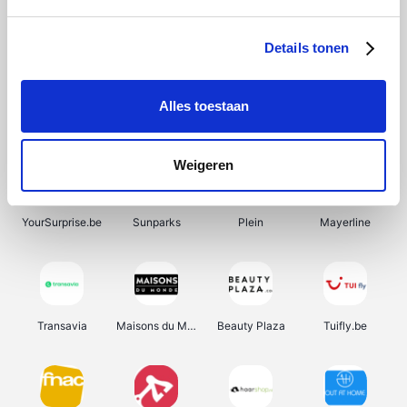
SupraBazar
Shein
Bergfreunde
Smartwatchbanden
Details tonen
Alles toestaan
Manutan
Pazzox
Wijnbeurs.be
HBM Machines
Weigeren
YourSurprise.be
Sunparks
Plein
Mayerline
Transavia
Maisons du Monde
Beauty Plaza
Tuifly.be