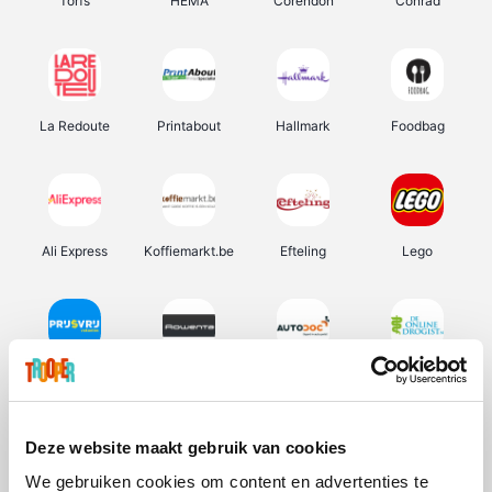
Torfs
HEMA
Corendon
Conrad
La Redoute
Printabout
Hallmark
Foodbag
Ali Express
Koffiemarkt.be
Efteling
Lego
Prijsvrij
Rowenta
Autodoc
De Online Drogist
Deze website maakt gebruik van cookies
We gebruiken cookies om content en advertenties te