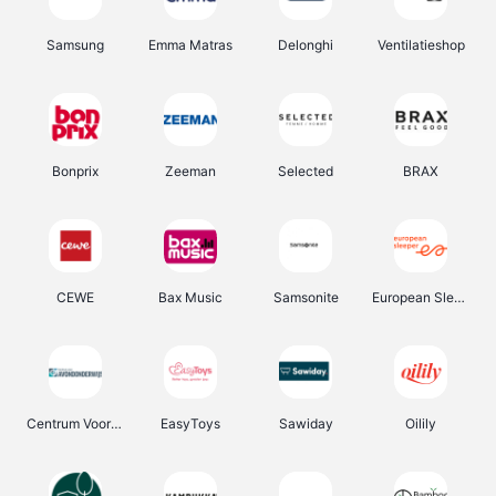
Samsung
Emma Matras
Delonghi
Ventilatieshop
Bonprix
Zeeman
Selected
BRAX
CEWE
Bax Music
Samsonite
European Sleeper
Centrum Voor Avondonderwijs
EasyToys
Sawiday
Oilily