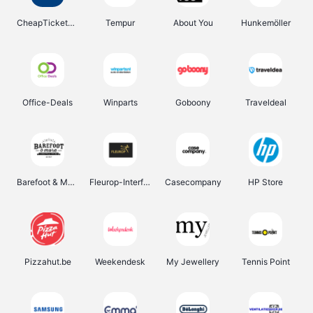
CheapTickets.be
Tempur
About You
Hunkemöller
Office-Deals
Winparts
Goboony
Traveldeal
Barefoot & More
Fleurop-Interflora
Casecompany
HP Store
Pizzahut.be
Weekendesk
My Jewellery
Tennis Point