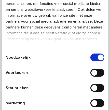
Vidaxl
Lampenlicht.be
Adidas
Hotels.com
personaliseren, om functies voor social media te bieden
en om ons websiteverkeer te analyseren. Ook delen we
informatie over uw gebruik van onze site met onze
partners voor social media, adverteren en analyse. Deze
partners kunnen deze gegevens combineren met andere
Plopsa
DectDirect
Medpets.be
All Accor
informatie die u aan ze heeft verstrekt of die ze hebben
verzameld op basis van uw gebruik van hun services.
Toestemmingsselectie
Noodzakelijk
Brussels Airlines
Wondr.Care
Wijnvoordeel.be
Disneyland Paris
Voorkeuren
EuroGifts
ZEB
Ibood
Get Your Guide
Statistieken
Marketing