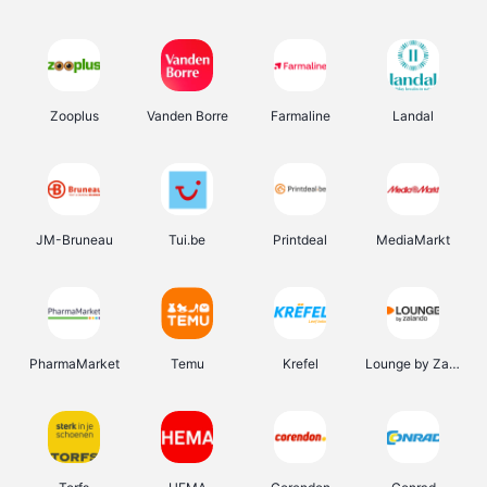
Zooplus
Vanden Borre
Farmaline
Landal
JM-Bruneau
Tui.be
Printdeal
MediaMarkt
PharmaMarket
Temu
Krefel
Lounge by Zalando