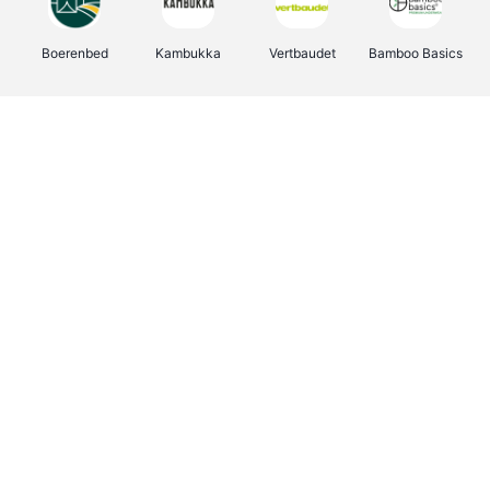
Boerenbed
Kambukka
Vertbaudet
Bamboo Basics
Viator
Deurklinkenshop
Joybuy
OTTO Office
Energie.be
Groepen.be
Name It
Shop like you Give A Damn
Expedia.be
Borgerhoff & Lamberigts
Myprotein
Albelli.be