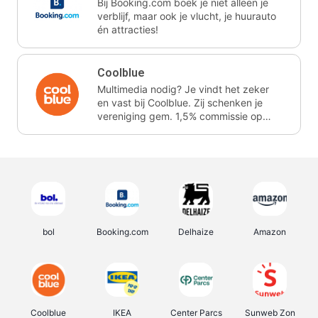
Bij Booking.com boek je niet alleen je
verblijf, maar ook je vlucht, je huurauto
én attracties!
Coolblue
Multimedia nodig? Je vindt het zeker
en vast bij Coolblue. Zij schenken je
vereniging gem. 1,5% commissie op
jouw aankoop.
bol
Booking.com
Delhaize
Amazon
Coolblue
IKEA
Center Parcs
Sunweb Zon