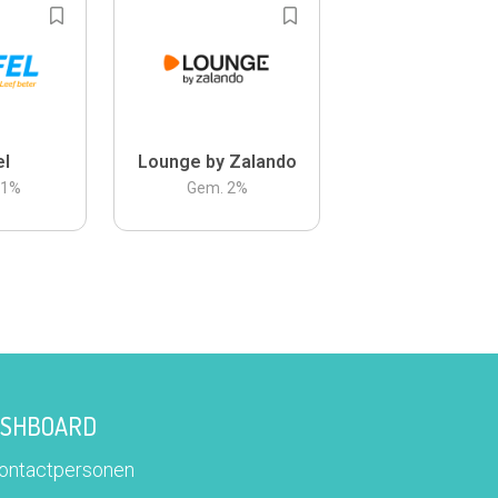
el
Lounge by Zalando
.1
%
Gem.
2
%
DASHBOARD
contactpersonen