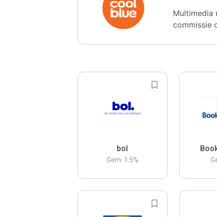
Multimedia 
commissie 
bol
Boo
Gem.
1.5
%
G