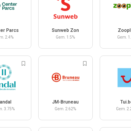
er Parcs
Sunweb Zon
Zoopl
m.
2.4
%
Gem.
1.5
%
Gem.
1
andal
JM-Bruneau
Tui.
m.
3.75
%
Gem.
2.62
%
Gem.
2.