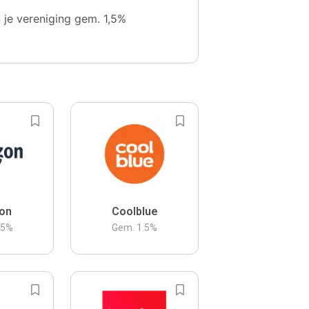
n je vereniging gem. 1,5%
on
Coolblue
.5
%
Gem.
1.5
%