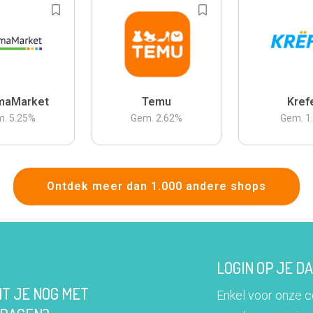
maMarket
Temu
Kref
m.
5.25
%
Gem.
2.62
%
Gem.
1
Ontdek meer dan 1.000 andere shops
LOGIN OP JE 
IT JE NOG MET
Enkel voor onze 