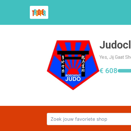
Judoc
Yes, Jij Gaat 
€ 608