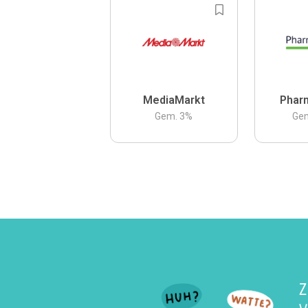
MediaMarkt
Phar
Gem.
3
%
Ge
Z