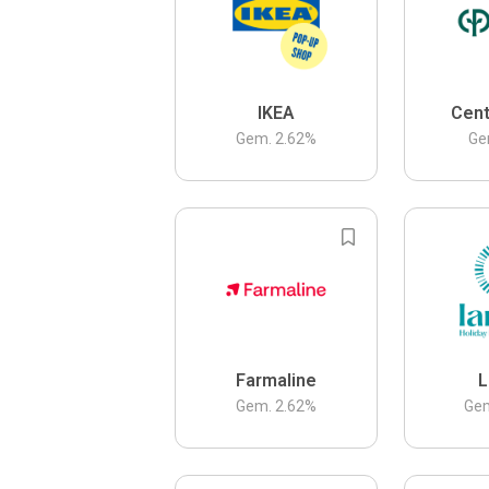
IKEA
Cent
Gem.
2.62
%
Ge
Farmaline
L
Gem.
2.62
%
Ge