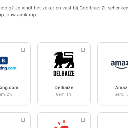
nodig? Je vindt het zeker en vast bij Coolblue. Zij schenke
op jouw aankoop.
king.com
Delhaize
Amaz
em.
2
%
Gem.
1
%
Gem.
1