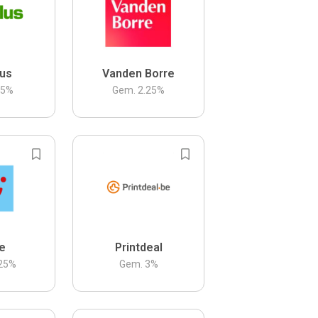
us
Vanden Borre
.5
%
Gem.
2.25
%
be
Printdeal
25
%
Gem.
3
%