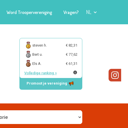
NL
Word Troopervereniging
Vragen?
steven h.
€ 82,31
Bert u.
€ 77,62
Els A.
€ 61,31
Volledige ranking
>
Promoot je vereniging