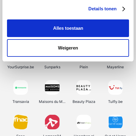
Details tonen
Alles toestaan
Manutan
Pazzox
Wijnbeurs.be
HBM Machines
Weigeren
YourSurprise.be
Sunparks
Plein
Mayerline
Transavia
Maisons du Monde
Beauty Plaza
Tuifly.be