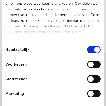
Bij Booking.com boek je niet alleen je
en om ons websiteverkeer te analyseren. Ook delen we
verblijf, maar ook je vlucht, je huurauto
informatie over uw gebruik van onze site met onze
én attracties!
partners voor social media, adverteren en analyse. Deze
partners kunnen deze gegevens combineren met andere
Coolblue
informatie die u aan ze heeft verstrekt of die ze hebben
Multimedia nodig? Je vindt het zeker
verzameld op basis van uw gebruik van hun services.
en vast bij Coolblue. Zij schenken je
vereniging gem. 1,5% commissie op
jouw aankoop.
Toestemmingsselectie
Noodzakelijk
Voorkeuren
ZEB
EuroGifts
Ibood
Get Your Guide
Statistieken
Marketing
SupraBazar
Shein
Bergfreunde
Smartwatchbanden