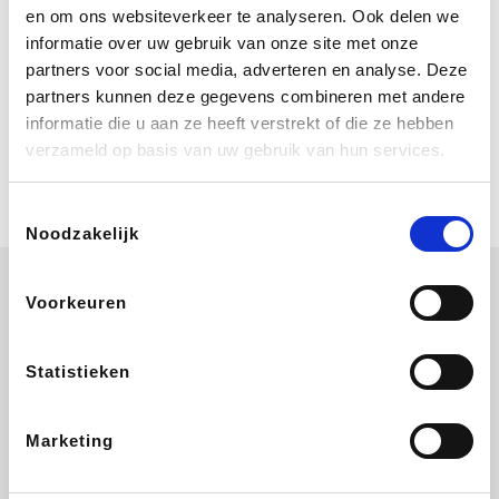
Bij Booking.com boek je niet alleen je
en om ons websiteverkeer te analyseren. Ook delen we
verblijf, maar ook je vlucht, je huurauto
informatie over uw gebruik van onze site met onze
én attracties!
partners voor social media, adverteren en analyse. Deze
partners kunnen deze gegevens combineren met andere
Coolblue
informatie die u aan ze heeft verstrekt of die ze hebben
Multimedia nodig? Je vindt het zeker
verzameld op basis van uw gebruik van hun services.
en vast bij Coolblue. Zij schenken je
vereniging gem. 1,5% commissie op
jouw aankoop.
Toestemmingsselectie
Noodzakelijk
Voorkeuren
Wijnvoordeel.be
EuroGifts
Ibood
SupraBazar
Statistieken
Marketing
Shein
Bergfreunde
Pazzox
Smartwatchbanden