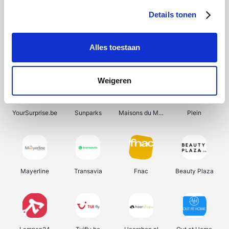
Details tonen
Alles toestaan
Manutan
Get Your Guide
Wijnbeurs.be
HBM Machines
Weigeren
YourSurprise.be
Sunparks
Maisons du Monde
Plein
Mayerline
Transavia
Fnac
Beauty Plaza