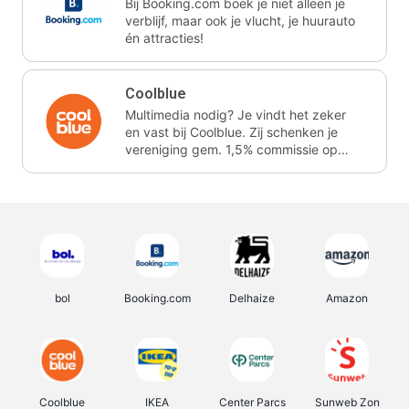
Bij Booking.com boek je niet alleen je
verblijf, maar ook je vlucht, je huurauto
én attracties!
Coolblue
Multimedia nodig? Je vindt het zeker
en vast bij Coolblue. Zij schenken je
vereniging gem. 1,5% commissie op
jouw aankoop.
bol
Booking.com
Delhaize
Amazon
Coolblue
IKEA
Center Parcs
Sunweb Zon