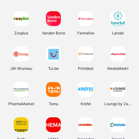
Zooplus
Vanden Borre
Farmaline
Landal
JM-Bruneau
Tui.be
Printdeal
MediaMarkt
PharmaMarket
Temu
Krefel
Lounge by Zalando