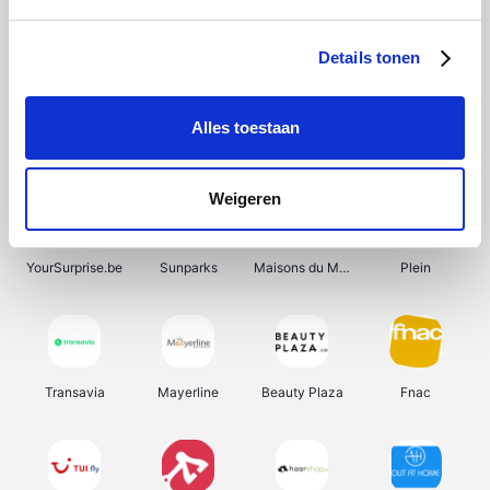
Shein
Get Your Guide
Bergfreunde
Pazzox
Details tonen
Alles toestaan
Smartwatchbanden
Manutan
Wijnbeurs.be
HBM Machines
Weigeren
YourSurprise.be
Sunparks
Maisons du Monde
Plein
Transavia
Mayerline
Beauty Plaza
Fnac