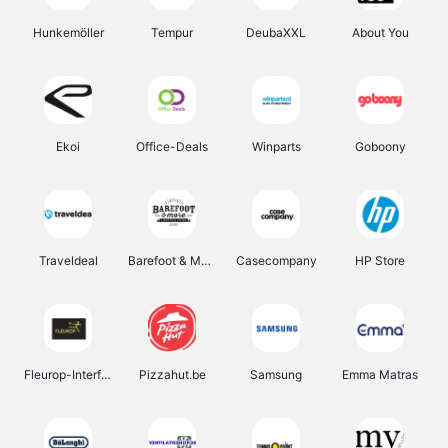
Hunkemöller
Tempur
DeubaXXL
About You
Ekoi
Office-Deals
Winparts
Goboony
Traveldeal
Barefoot & More
Casecompany
HP Store
Fleurop-Interflora
Pizzahut.be
Samsung
Emma Matras