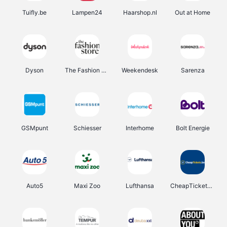
Tuifly.be
Lampen24
Haarshop.nl
Out at Home
Dyson
The Fashion Store
Weekendesk
Sarenza
GSMpunt
Schiesser
Interhome
Bolt Energie
Auto5
Maxi Zoo
Lufthansa
CheapTickets.be