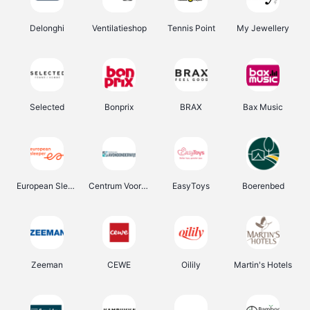
Delonghi
Ventilatieshop
Tennis Point
My Jewellery
Selected
Bonprix
BRAX
Bax Music
European Sleeper
Centrum Voor Avondonderwijs
EasyToys
Boerenbed
Zeeman
CEWE
Oilily
Martin's Hotels