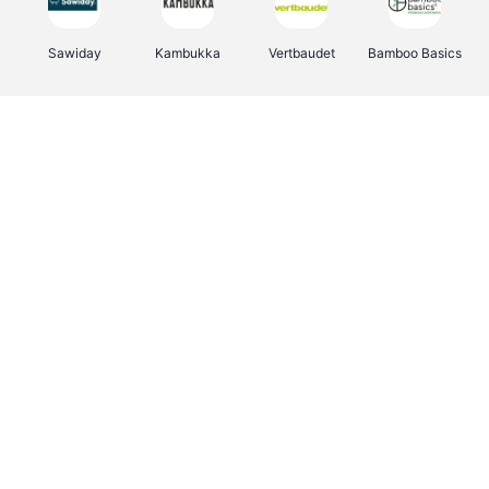
Sawiday
Kambukka
Vertbaudet
Bamboo Basics
Viator
Deurklinkenshop
Samsonite
OTTO Office
Energie.be
Groepen.be
Name It
Albelli.be
Joybuy
Borgerhoff & Lamberigts
Myprotein
JBL