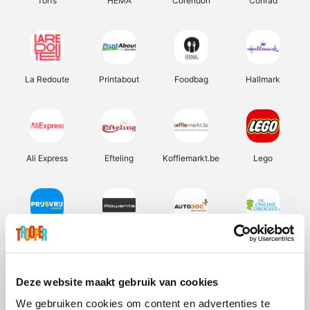
Torfs
HEMA
Corendon
Conrad
La Redoute
Printabout
Foodbag
Hallmark
Ali Express
Efteling
Koffiemarkt.be
Lego
Prijsvrij
Rowenta
Autodoc
De Online Drogist
Deze website maakt gebruik van cookies
We gebruiken cookies om content en advertenties te