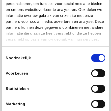
Vidaxl
Plopsa
Lampenlicht.be
Adidas
personaliseren, om functies voor social media te bieden
en om ons websiteverkeer te analyseren. Ook delen we
informatie over uw gebruik van onze site met onze
partners voor social media, adverteren en analyse. Deze
partners kunnen deze gegevens combineren met andere
Hotels.com
All Accor
Brussels Airlines
Medpets.be
informatie die u aan ze heeft verstrekt of die ze hebben
verzameld op basis van uw gebruik van hun services.
Toestemmingsselectie
Noodzakelijk
DectDirect
Wijnvoordeel.be
Wondr.Care
ZEB
Voorkeuren
Disneyland Paris
EuroGifts
Ibood
SupraBazar
Statistieken
Marketing