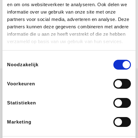
Bij Booking.com boek je niet alleen je
en om ons websiteverkeer te analyseren. Ook delen we
verblijf, maar ook je vlucht, je huurauto
informatie over uw gebruik van onze site met onze
én attracties!
partners voor social media, adverteren en analyse. Deze
partners kunnen deze gegevens combineren met andere
Coolblue
informatie die u aan ze heeft verstrekt of die ze hebben
Multimedia nodig? Je vindt het zeker
verzameld op basis van uw gebruik van hun services.
en vast bij Coolblue. Zij schenken je
vereniging gem. 1,5% commissie op
jouw aankoop.
Toestemmingsselectie
Noodzakelijk
Voorkeuren
Wijnvoordeel.be
EuroGifts
Ibood
SupraBazar
Statistieken
Marketing
Shein
Bergfreunde
Pazzox
Smartwatchbanden