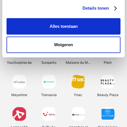
Details tonen
Alles toestaan
Manutan
Get Your Guide
Wijnbeurs.be
HBM Machines
Weigeren
YourSurprise.be
Sunparks
Maisons du Monde
Plein
Mayerline
Transavia
Fnac
Beauty Plaza