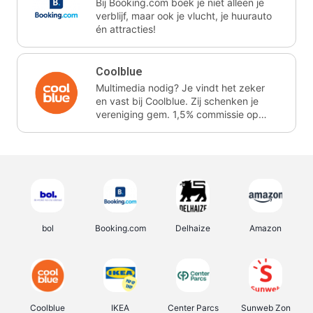
Bij Booking.com boek je niet alleen je
verblijf, maar ook je vlucht, je huurauto
én attracties!
Coolblue
Multimedia nodig? Je vindt het zeker
en vast bij Coolblue. Zij schenken je
vereniging gem. 1,5% commissie op
jouw aankoop.
bol
Booking.com
Delhaize
Amazon
Coolblue
IKEA
Center Parcs
Sunweb Zon