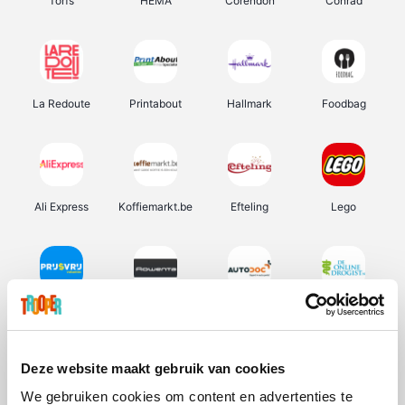
Torfs
HEMA
Corendon
Conrad
La Redoute
Printabout
Hallmark
Foodbag
Ali Express
Koffiemarkt.be
Efteling
Lego
Prijsvrij
Rowenta
Autodoc
De Online Drogist
Deze website maakt gebruik van cookies
We gebruiken cookies om content en advertenties te