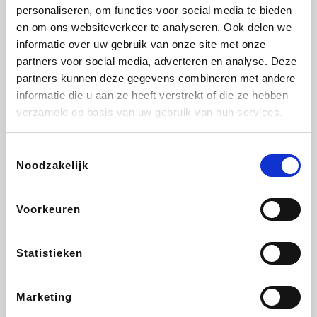
Vidaxl
Lampenlicht.be
Adidas
Hotels.com
personaliseren, om functies voor social media te bieden
en om ons websiteverkeer te analyseren. Ook delen we
informatie over uw gebruik van onze site met onze
partners voor social media, adverteren en analyse. Deze
partners kunnen deze gegevens combineren met andere
Plopsa
DectDirect
Medpets.be
All Accor
informatie die u aan ze heeft verstrekt of die ze hebben
verzameld op basis van uw gebruik van hun services.
Toestemmingsselectie
Noodzakelijk
Brussels Airlines
Wondr.Care
Wijnvoordeel.be
Disneyland Paris
Voorkeuren
EuroGifts
ZEB
Ibood
Get Your Guide
Statistieken
Marketing