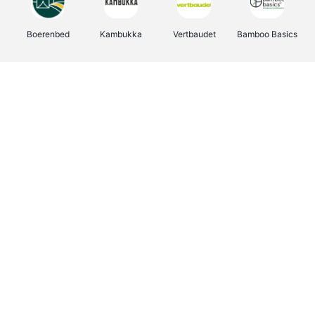
Boerenbed
Kambukka
Vertbaudet
Bamboo Basics
Viator
Deurklinkenshop
Joybuy
OTTO Office
Energie.be
Groepen.be
Name It
Shop like you Give A Damn
Expedia.be
Borgerhoff & Lamberigts
Myprotein
Albelli.be