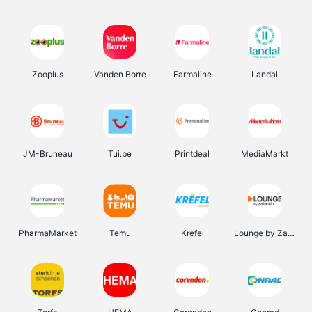
Zooplus
Vanden Borre
Farmaline
Landal
JM-Bruneau
Tui.be
Printdeal
MediaMarkt
PharmaMarket
Temu
Krefel
Lounge by Zalando