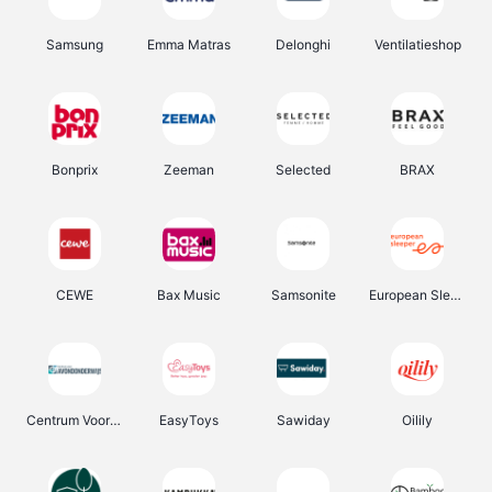
Samsung
Emma Matras
Delonghi
Ventilatieshop
Bonprix
Zeeman
Selected
BRAX
CEWE
Bax Music
Samsonite
European Sleeper
Centrum Voor Avondonderwijs
EasyToys
Sawiday
Oilily