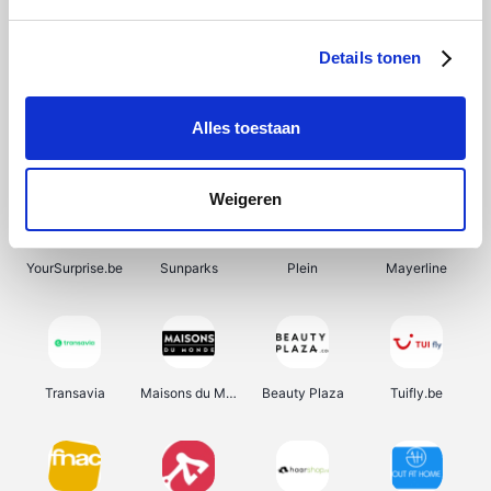
SupraBazar
Shein
Bergfreunde
Smartwatchbanden
Details tonen
Alles toestaan
Manutan
Pazzox
Wijnbeurs.be
HBM Machines
Weigeren
YourSurprise.be
Sunparks
Plein
Mayerline
Transavia
Maisons du Monde
Beauty Plaza
Tuifly.be