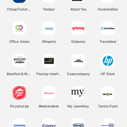
CheapTickets.be
Tempur
About You
Hunkemöller
Office-Deals
Winparts
Goboony
Traveldeal
Barefoot & More
Fleurop-Interflora
Casecompany
HP Store
Pizzahut.be
Weekendesk
My Jewellery
Tennis Point