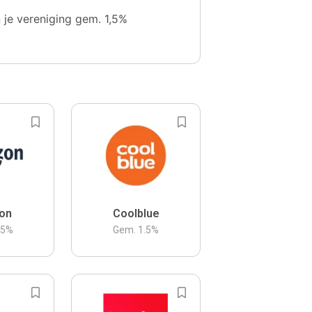
n je vereniging gem. 1,5%
on
Coolblue
.5
%
Gem.
1.5
%