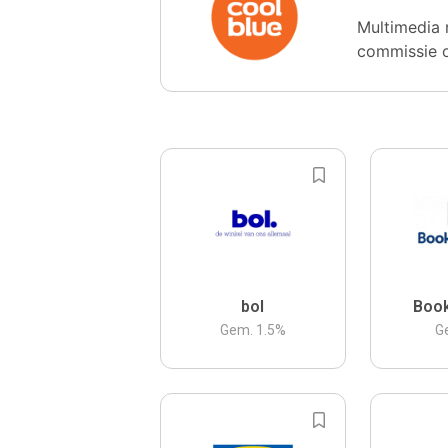
Multimedia 
commissie 
bol
Boo
Gem.
1.5
%
G