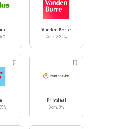
us
Vanden Borre
.5
%
Gem.
2.25
%
be
Printdeal
25
%
Gem.
3
%