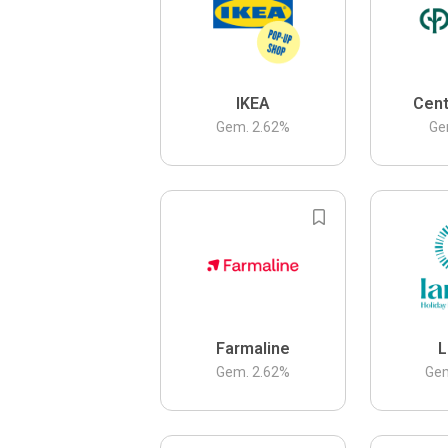
IKEA
Cent
Gem.
2.62
%
Ge
Farmaline
L
Gem.
2.62
%
Ge