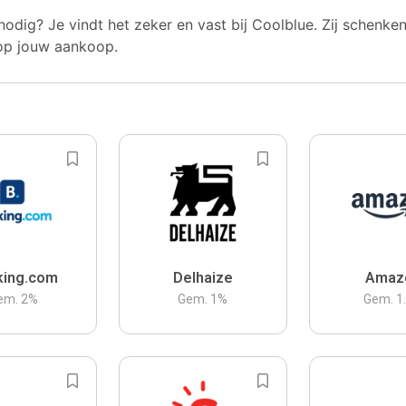
nodig? Je vindt het zeker en vast bij Coolblue. Zij schenke
op jouw aankoop.
king.com
Delhaize
Amaz
em.
2
%
Gem.
1
%
Gem.
1