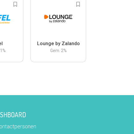
el
Lounge by Zalando
.1
%
Gem.
2
%
DASHBOARD
contactpersonen