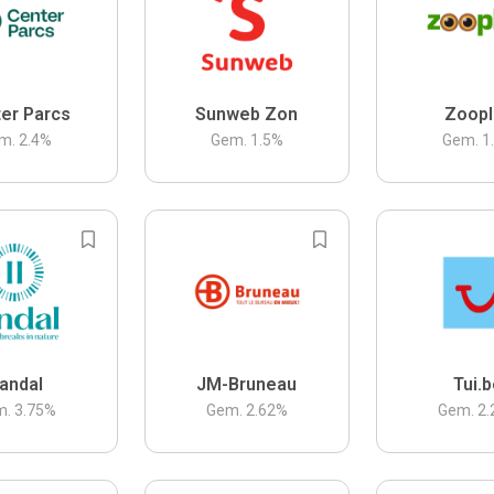
er Parcs
Sunweb Zon
Zoopl
m.
2.4
%
Gem.
1.5
%
Gem.
1
andal
JM-Bruneau
Tui.
m.
3.75
%
Gem.
2.62
%
Gem.
2.