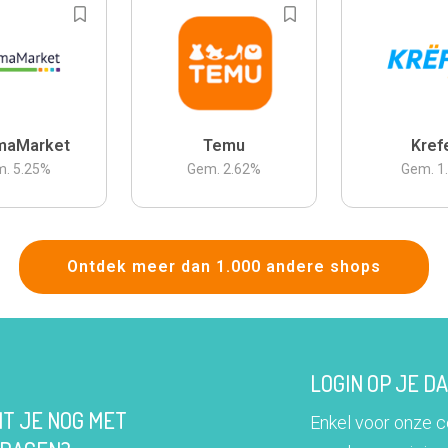
maMarket
Temu
Kref
m.
5.25
%
Gem.
2.62
%
Gem.
1
Ontdek meer dan 1.000 andere shops
LOGIN OP JE 
IT JE NOG MET
Enkel voor onze 