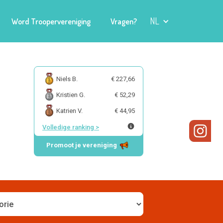
NL
Word Troopervereniging
Vragen?
Niels B.
€ 227,66
Kristien G.
€ 52,29
Katrien V.
€ 44,95
Volledige ranking
>
Promoot je vereniging