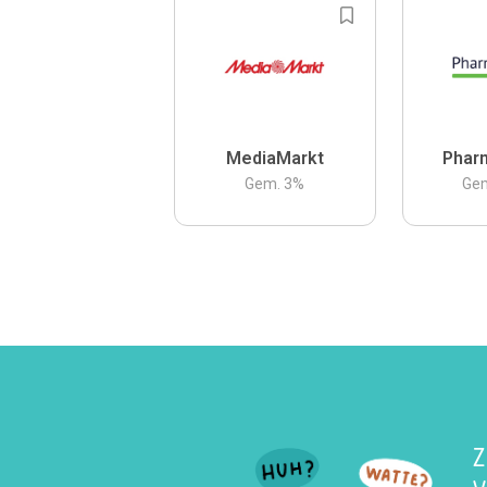
MediaMarkt
Phar
Gem.
3
%
Ge
Z