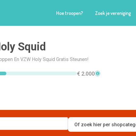
Hoe troopen?
Zoek je vereniging
oly Squid
Shoppen En VZW Holy Squid Gratis Steunen!
€ 2.000