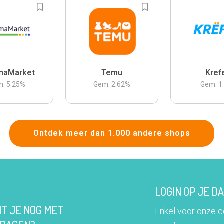
maMarket
Temu
Kref
m.
5.25
%
Gem.
2.62
%
Gem.
1
Ontdek meer dan 1.000 andere shops
LOGIN OP JE 
IT JE NOG MET
Enkel voor onze 