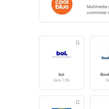
Multimedia 
commissie 
bol
Boo
Gem.
1.5
%
G