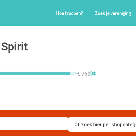
Hoe troopen?
Zoek je vereniging
Spirit
€ 750