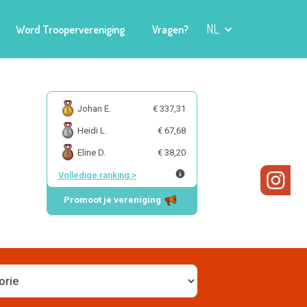
NL
Word Troopervereniging
Vragen?
Johan E.
€ 337,31
Heidi L.
€ 67,68
Eline D.
€ 38,20
Volledige ranking
>
Promoot je vereniging