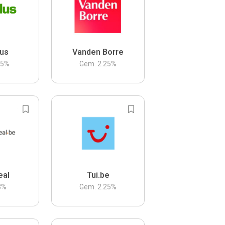
us
Vanden Borre
.5
%
Gem.
2.25
%
eal
Tui.be
3
%
Gem.
2.25
%