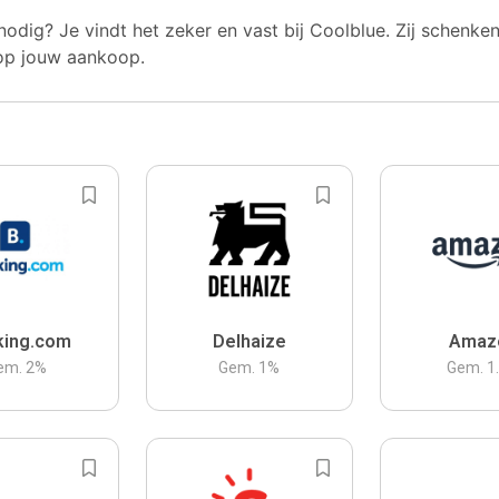
nodig? Je vindt het zeker en vast bij Coolblue. Zij schenke
op jouw aankoop.
king.com
Delhaize
Amaz
em.
2
%
Gem.
1
%
Gem.
1