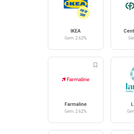
IKEA
Cent
Gem.
2.62
%
Ge
Farmaline
L
Gem.
2.62
%
Ge