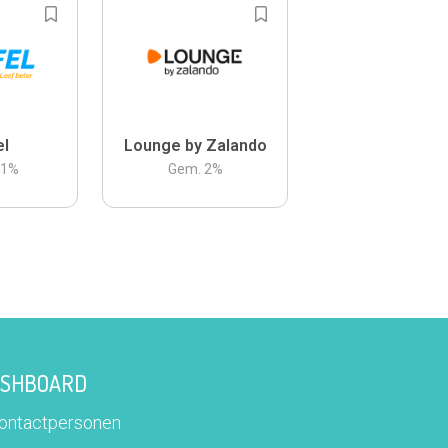
el
Lounge by Zalando
.1
%
Gem.
2
%
DASHBOARD
contactpersonen