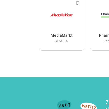
MediaMarkt
Phar
Gem.
3
%
Ge
Z