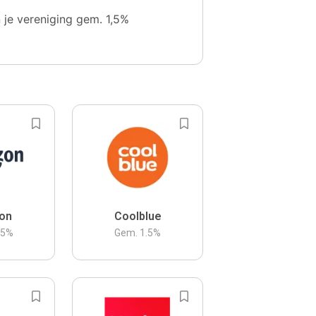
n je vereniging gem. 1,5%
on
Coolblue
.5
%
Gem.
1.5
%