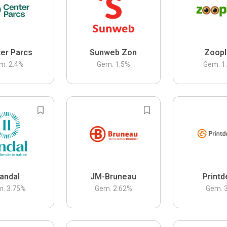
er Parcs
Sunweb Zon
Zoopl
m.
2.4
%
Gem.
1.5
%
Gem.
1
andal
JM-Bruneau
Printd
m.
3.75
%
Gem.
2.62
%
Gem.